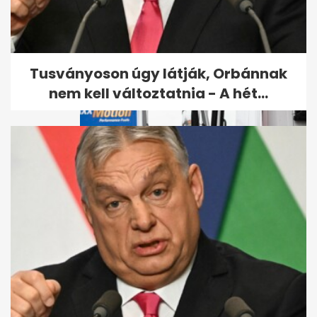
Kiderült, hogyan végzett
gyilkosa a Budapesten eltűnt
amerikai...
Tusványoson úgy látják, Orbánnak
nem kell változtatnia - A hét...
Egy hétig országos rendőrségi
ellenőrzést tartanak a