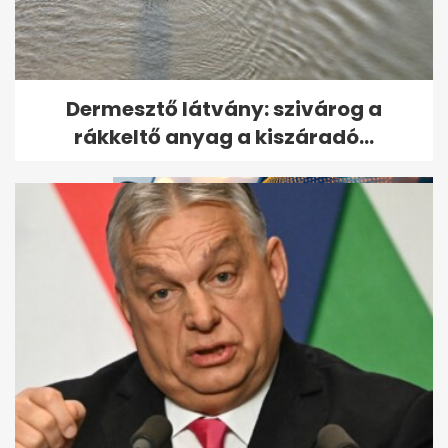
Megszökött a több száz állatot
Dermesztő látvány: szivárog a
brutálisan megkínzó nő
rákkeltő anyag a kiszáradó...