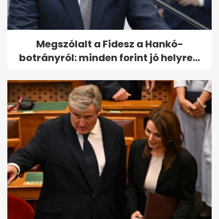
Megszólalt a Fidesz a Hankó-
botrányról: minden forint jó helyre...