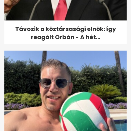
közutakon
Távozik a köztársasági elnök: így
reagált Orbán - A hét...