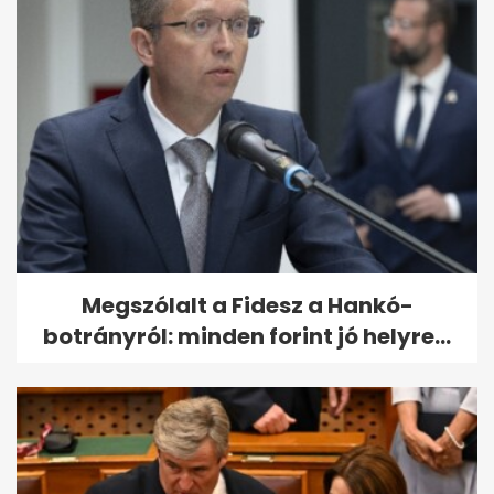
Megszólalt a Fidesz a Hankó-
botrányról: minden forint jó helyre...