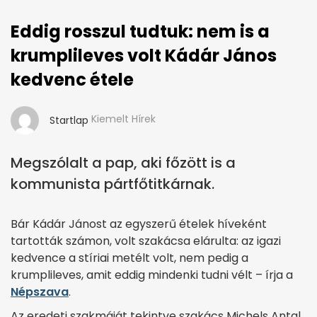
Eddig rosszul tudtuk: nem is a
krumplileves volt Kádár János
kedvenc étele
Kiemelt Hírek
Startlap
Megszólalt a pap, aki főzött is a
kommunista pártfőtitkárnak.
Bár Kádár Jánost az egyszerű ételek híveként
tartották számon, volt szakácsa elárulta: az igazi
kedvence a stíriai metélt volt, nem pedig a
krumplileves, amit eddig mindenki tudni vélt – írja a
Népszava
.
Az eredeti szakmáját tekintve szakács Michels Antal