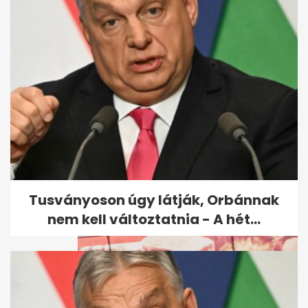
Hiánycikk lett itthon
egy altatáshoz
nélkülözhetetlen injekció
Tusványoson úgy látják, Orbánnak
nem kell változtatnia - A hét...