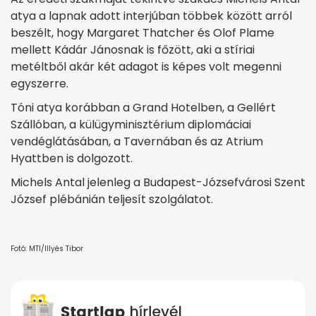
atya a lapnak adott interjúban többek között arról
beszélt, hogy Margaret Thatcher és Olof Plame
mellett Kádár Jánosnak is főzött, aki a stíriai
metéltből akár két adagot is képes volt megenni
egyszerre.
Tóni atya korábban a Grand Hotelben, a Gellért
Szállóban, a külügyminisztérium diplomáciai
vendéglátásában, a Tavernában és az Atrium
Hyattben is dolgozott.
Michels Antal jelenleg a Budapest-Józsefvárosi Szent
József plébánián teljesít szolgálatot.
Fotó: MTI/Illyés Tibor