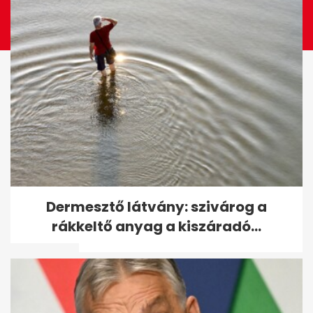
Pokorni Zoltán a Horthy- és a
Dermesztő látvány: szivárog a
Kádár-korszakhoz
rákkeltő anyag a kiszáradó...
hasonlította...