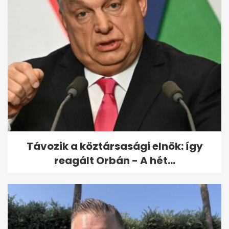
Ismét előkerült egy fotó a
halott Kádár János...
Távozik a köztársasági elnök: így
reagált Orbán - A hét...