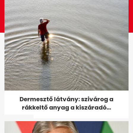
Csődöt mondott Moszkva
Dermesztő látvány: szivárog a
szupertitkos telefonja - igazi
rákkeltő anyag a kiszáradó...
orosz...