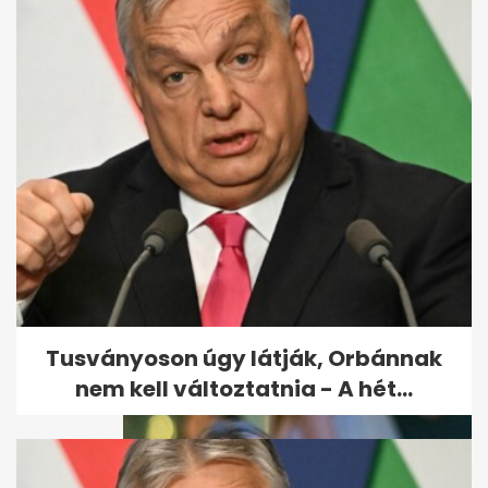
Szépelgő frázisok helyett
másról szólt a nőnap
Tusványoson úgy látják, Orbánnak
nem kell változtatnia - A hét...