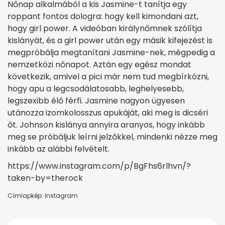
Nőnap alkalmából a kis Jasmine-t tanítja egy
roppant fontos dologra: hogy kell kimondani azt,
hogy girl power. A videóban királynőmnek szólítja
kislányát, és a girl power után egy másik kifejezést is
megpróbálja megtanítani Jasmine-nek, mégpedig a
nemzetközi nőnapot. Aztán egy egész mondat
következik, amivel a pici már nem tud megbírkózni,
hogy apu a legcsodálatosabb, leghelyesebb,
legszexibb élő férfi. Jasmine nagyon ügyesen
utánozza izomkolosszus apukáját, aki meg is dicséri
őt. Johnson kislánya annyira aranyos, hogy inkább
meg se próbáljuk leírni jelzőkkel, mindenki nézze meg
inkább az alábbi felvételt.
https://www.instagram.com/p/BgFhs6rlhvn/?
taken-by=therock
Címlapkép: Instagram