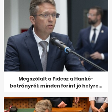
Megszólalt a Fidesz a Hankó-
botrányról: minden forint jó helyre...