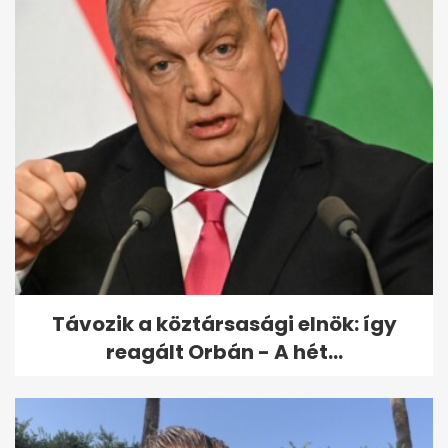
Így nézett ki Kárpáti Rebeka
kamaszként: alig ismertünk rá
Távozik a köztársasági elnök: így
reagált Orbán - A hét...