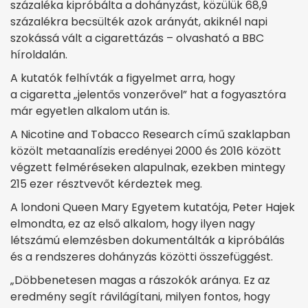
százaléka kipróbálta a dohányzást, közülük 68,9
százalékra becsülték azok arányát, akiknél napi
szokássá vált a cigarettázás – olvasható a BBC
híroldalán.
A kutatók felhívták a figyelmet arra, hogy
a cigaretta „jelentős vonzerővel” hat a fogyasztóra
már egyetlen alkalom után is.
A Nicotine and Tobacco Research című szaklapban
közölt metaanalízis eredényei 2000 és 2016 között
végzett felméréseken alapulnak, ezekben mintegy
215 ezer résztvevőt kérdeztek meg.
A londoni Queen Mary Egyetem kutatója, Peter Hajek
elmondta, ez az első alkalom, hogy ilyen nagy
létszámú elemzésben dokumentálták a kipróbálás
és a rendszeres dohányzás közötti összefüggést.
„Döbbenetesen magas a rászokók aránya. Ez az
eredmény segít rávilágítani, milyen fontos, hogy