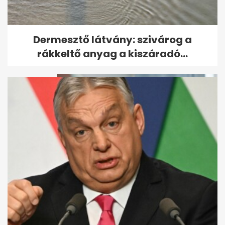
Egy új kapcsolat alakulását a
Dermesztő látvány: szivárog a
visszatérő felfázás is...
rákkeltő anyag a kiszáradó...
„Amikor már a vállad is a