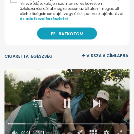
hírlevel(ek)et küldjön számomra, és közvetlen
üzletszerzési céllal megkeressen az általam megadott
elérhetőségeimen saját vagy üzleti partnerei ajánlatával.
Az adatkezelés részletei
VISSZA A CÍMLAPRA
CIGARETTA
EGÉSZSÉG
00:02
03:11