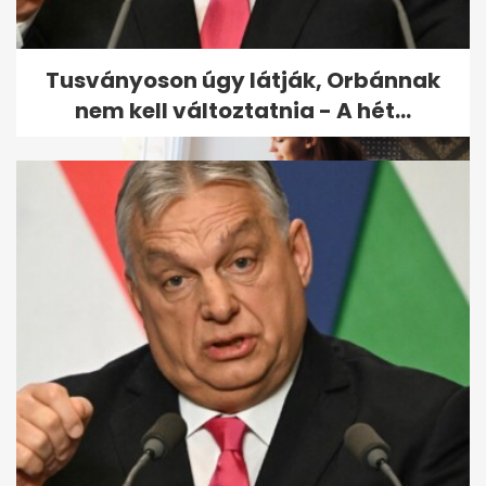
fülednél van” – így...
Tusványoson úgy látják, Orbánnak
nem kell változtatnia - A hét...
Sok ülés, sok finomság, kevés
mozgás: nem várt
következmények