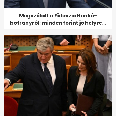
Megszólalt a Fidesz a Hankó-
botrányról: minden forint jó helyre...