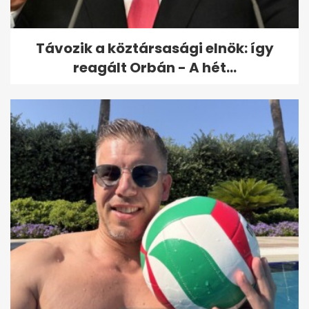
Távozik a köztársasági elnök: így
reagált Orbán - A hét...