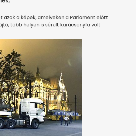
nek.
t azok a képek, amelyeken a Parlament előtt
újtó, több helyen is sérült karácsonyfa volt