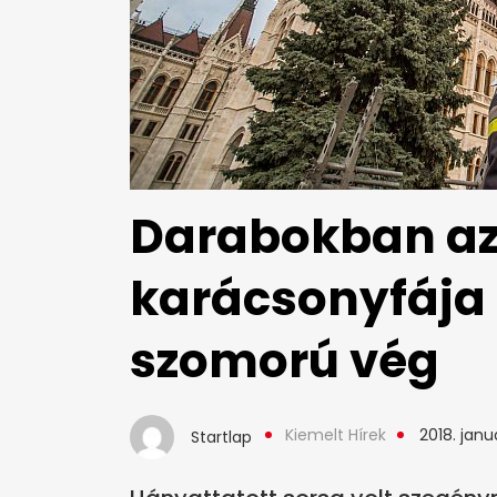
Darabokban az
karácsonyfája 
szomorú vég
Kiemelt Hírek
2018. janu
Startlap