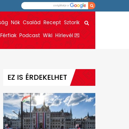
ság
Nők
Család
Recept
Sztorik
Férfiak
Podcast
Wiki
Hírlevél 💌
EZ IS ÉRDEKELHET