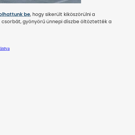
lhattunk be
, hogy sikerült kiköszörülni a
t csorbát, gyönyörű ünnepi díszbe öltöztették a