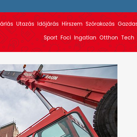
árlás
Utazás
Időjárás
Hírszem
Szórakozás
Gazda
Sport
Foci
Ingatlan
Otthon
Tech