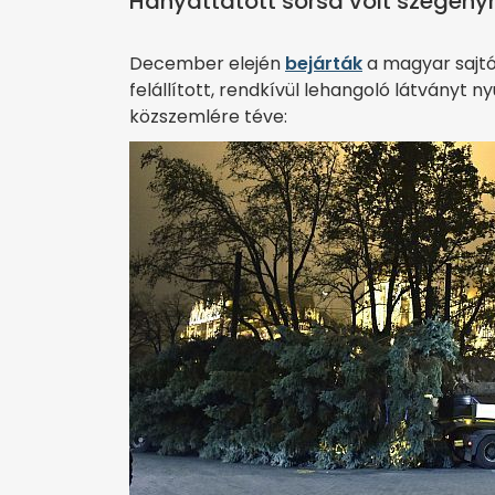
Hányattatott sorsa volt szegény
December elején
bejárták
a magyar sajtó
felállított, rendkívül lehangoló látványt ny
közszemlére téve: