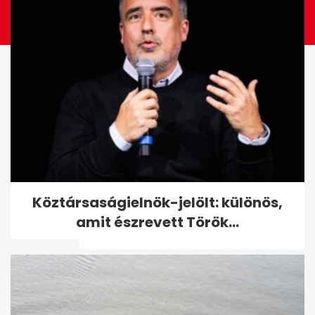
A Dolphin tájfun Kína keleti
Köztársaságielnök-jelölt: különös,
partvidéke felé tart, heves
amit észrevett Török...
esőkkel