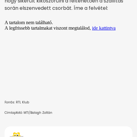
hogy sikerült kiköszörülni a feltehetően a szállítás
során elszenvedett csorbát. Íme a felvétel:
Forrás: RTL Klub
Címlapfotó: MTI/Balogh Zoltán