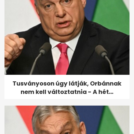
Videón bukott le Orbán
Szerbiában: egy híres
milliárdossal nyaral
Tusványoson úgy látják, Orbánnak
nem kell változtatnia - A hét...