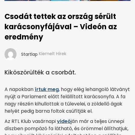
Csodát tettek az ország sérült
karácsonyfájával – Videón az
eredmény
Kiemelt Hírek
Startlap
Kiköszörülték a csorbát.
A napokban
írtuk meg
, hogy elég lehangoló látványt
nyújt a Parlament előtt felállított karácsonyfa. A fa
nagy részén kihullottak a tűlevelei, a zöldellő ágak
helyét pedig barna foltok csúfítják el.
Az RTL Klub vasárnapi
videó
ján már a teljes ünnepi
díszben pompázó fa látható, és örömmel állíthatjuk,