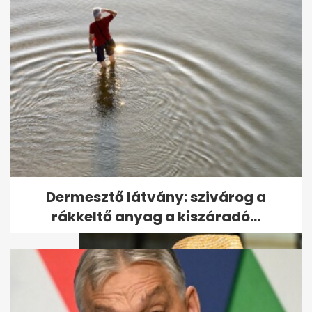
Barátság a szomszéddal: így
vált a jó viszony rossz
döntéssé
Dermesztő látvány: szivárog a
rákkeltő anyag a kiszáradó...