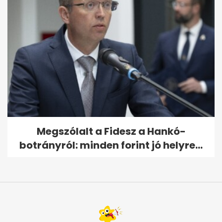
Megszólalt a Fidesz a Hankó-
botrányról: minden forint jó helyre...