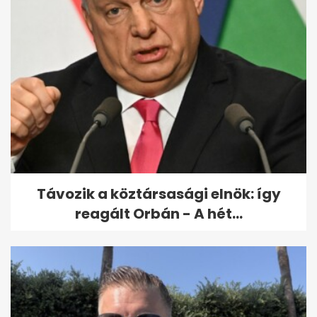
Távozik a köztársasági elnök: így
reagált Orbán - A hét...