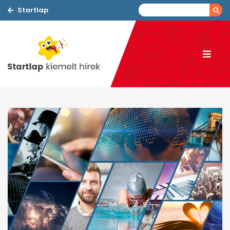
Startlap