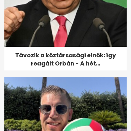
Dobrev Klára vagy Márki-Zay
Péter? Szombat este zárul a
szavazás
Távozik a köztársasági elnök: így
reagált Orbán - A hét...