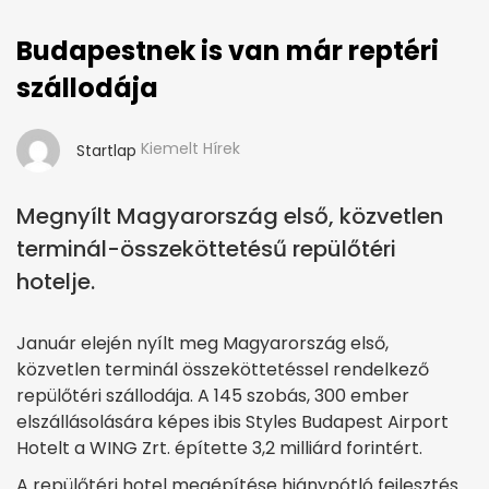
Budapestnek is van már reptéri
szállodája
Kiemelt Hírek
Startlap
Megnyílt Magyarország első, közvetlen
terminál-összeköttetésű repülőtéri
hotelje.
Január elején nyílt meg Magyarország első,
közvetlen terminál összeköttetéssel rendelkező
repülőtéri szállodája. A 145 szobás, 300 ember
elszállásolására képes ibis Styles Budapest Airport
Hotelt a WING Zrt. építette 3,2 milliárd forintért.
A repülőtéri hotel megépítése hiánypótló fejlesztés