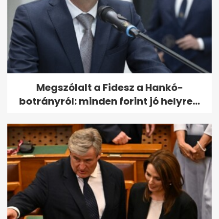
Megszólalt a Fidesz a Hankó-
botrányról: minden forint jó helyre...