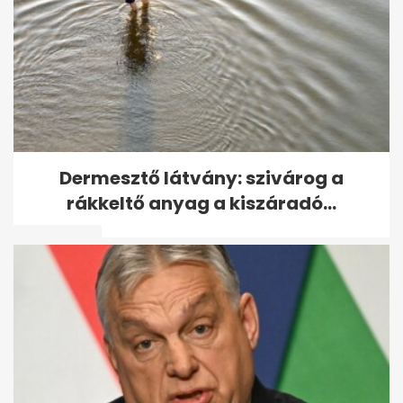
Az erős szél miatt autókra,
Dermesztő látvány: szivárog a
sínekre dőlt fák alól mentenek
rákkeltő anyag a kiszáradó...
a...