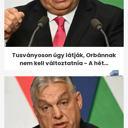
Az EU engedélyezte a
Budapest Airport Holding
felvásárlását
Tusványoson úgy látják, Orbánnak
nem kell változtatnia - A hét...