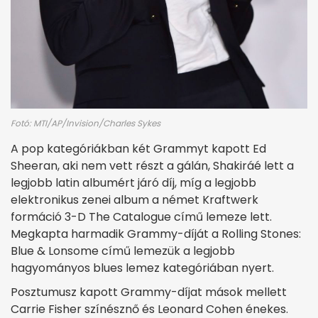
Fotó: MTI/AP/Invision/Charles Sykes
A pop kategóriákban két Grammyt kapott Ed
Sheeran, aki nem vett részt a gálán, Shakiráé lett a
legjobb latin albumért járó díj, míg a legjobb
elektronikus zenei album a német Kraftwerk
formáció 3-D The Catalogue című lemeze lett.
Megkapta harmadik Grammy-díját a Rolling Stones:
Blue & Lonsome című lemezük a legjobb
hagyományos blues lemez kategóriában nyert.
Posztumusz kapott Grammy-díjat mások mellett
Carrie Fisher színésznő és Leonard Cohen énekes.