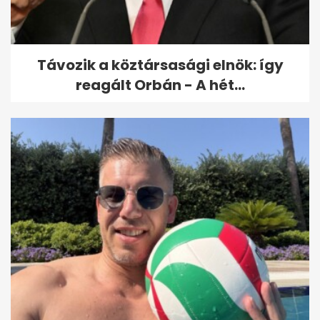
Távozik a köztársasági elnök: így
reagált Orbán - A hét...