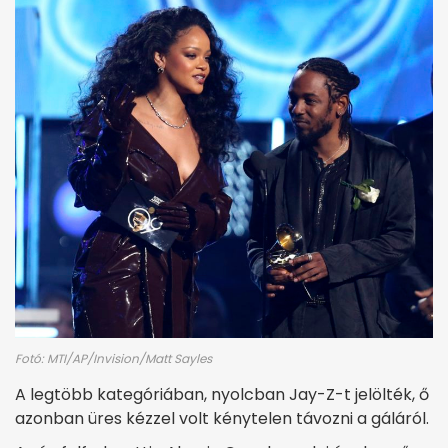
Fotó: MTI/AP/Invision/Matt Sayles
A legtöbb kategóriában, nyolcban Jay-Z-t jelölték, ő
azonban üres kézzel volt kénytelen távozni a gáláról.