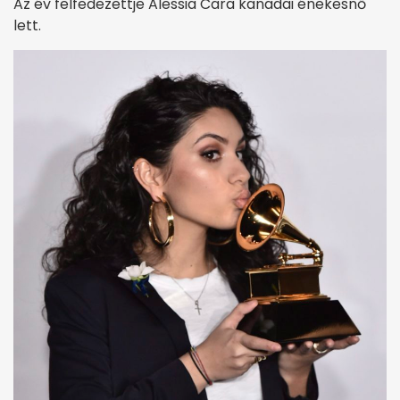
Az év felfedezettje Alessia Cara kanadai énekesnő
lett.