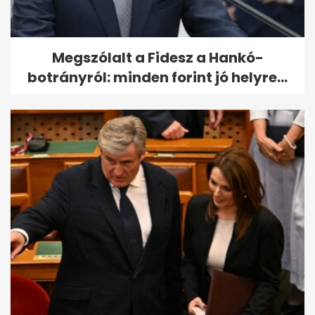
Megszólalt a Fidesz a Hankó-
botrányról: minden forint jó helyre...