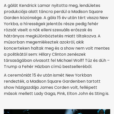
A gálát Kendrick Lamar nyitotta meg, lendületes
produkciója alatt táncra perdül a Madison Square
Garden közönsége. A gála 15 év után tért vissza New
Yorkba, a hírességek jelentős része pedig fehér
rózsát viselt a nők elleni szexuális erőszak és
hátrányos megkülönböztetés miatt tiltakozva. A
műsorban megemlékeztek azokról, akik
koncerteken haltak meg és a show nem volt mentes
a politikától sem: Hillary Clinton zenészek
társaságában olvasott fel Michael Wolff Tűz és düh –
Trump a Fehér Házban című bestselleréből.
A ceremóniát 15 év után ismét New Yorkban
rendezték, a Madison Square Gardenben tartott
show házigazdája James Corden volt, fellépett
mások mellett Lady Gaga, Pink, Elton John és Sting is.