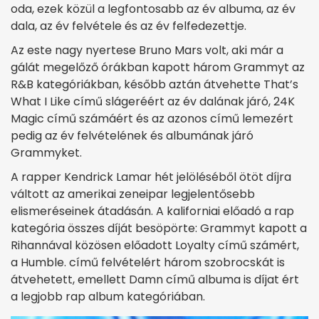
oda, ezek közül a legfontosabb az év albuma, az év
dala, az év felvétele és az év felfedezettje.
Az este nagy nyertese Bruno Mars volt, aki már a
gálát megelőző órákban kapott három Grammyt az
R&B kategóriákban, később aztán átvehette That’s
What I Like című slágeréért az év dalának járó, 24K
Magic című számáért és az azonos című lemezért
pedig az év felvételének és albumának járó
Grammyket.
A rapper Kendrick Lamar hét jelöléséből ötöt díjra
váltott az amerikai zeneipar legjelentősebb
elismeréseinek átadásán. A kaliforniai előadó a rap
kategória összes díját besöpörte: Grammyt kapott a
Rihannával közösen előadott Loyalty című számért,
a Humble. című felvételért három szobrocskát is
átvehetett, emellett Damn című albuma is díjat ért
a legjobb rap album kategóriában.