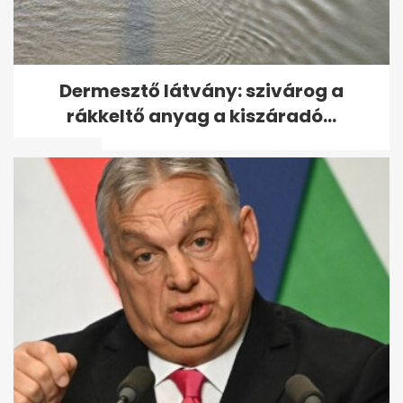
Tóth Gabi 2 hónappal a szülés
Dermesztő látvány: szivárog a
után bomba formában tért
rákkeltő anyag a kiszáradó...
vissza...