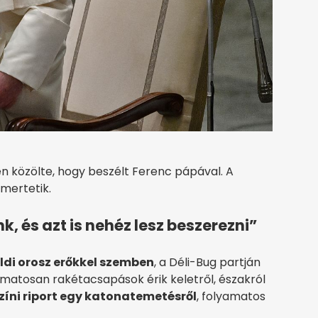
en közölte, hogy beszélt Ferenc pápával. A
smertetik.
és azt is nehéz lesz beszerezni”
ldi orosz erőkkel szemben
, a Déli-Bug partján
yamatosan rakétacsapások érik keletről, északról
zíni riport egy katonatemetésről
, folyamatos