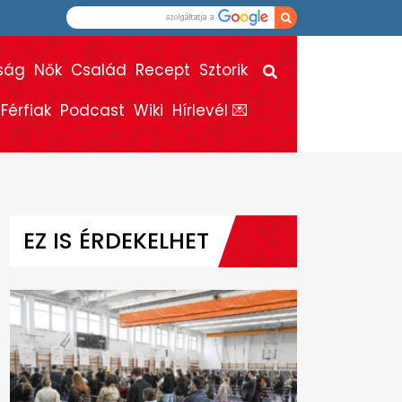
ság
Nők
Család
Recept
Sztorik
Férfiak
Podcast
Wiki
Hírlevél 💌
EZ IS ÉRDEKELHET