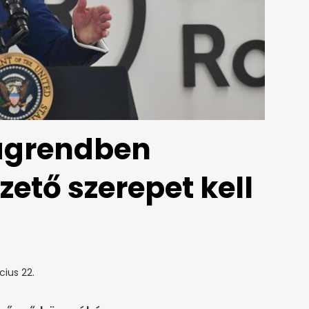
lágrendben
ető szerepet kell
ius 22.