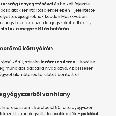
oszország fenyegetésével
és be kell fejeznie
kapcsolatok fenntartása érdekében – jelentette
-helyettes újságíróknak kedden Moszkvában.
ai nagykövetnek szerdán jegyzéket adtak át,
solatok a megszakítás határán
tomerőmű környékén
erőmű körüli, szintén
lezárt területen
– közölte
ég műholdas adataira hivatkozva. Az összesen
gyzetkilométeres területet borított el.
le gyógyszerből van hiány
lmérése szerint körülbelül 80 fajta gyógyszer
zek között vannak gyulladáscsökkentők –
például