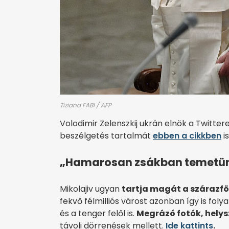
Tiziana FABI / AFP
Volodimir Zelenszkij ukrán elnök a Twitter
beszélgetés tartalmát
ebben a cikkben
i
„Hamarosan zsákban temetünk, 
Mikolajiv ugyan
tartja magát a szárazfö
fekvő félmilliós várost azonban így is fol
és a tenger felől is.
Megrázó fotók, helys
távoli dörrenések mellett.
Ide kattints
.