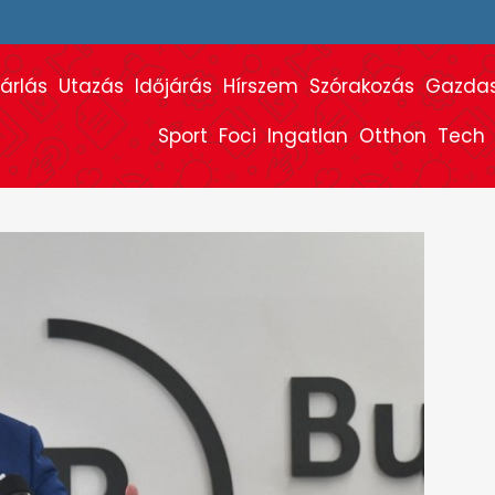
árlás
Utazás
Időjárás
Hírszem
Szórakozás
Gazda
Sport
Foci
Ingatlan
Otthon
Tech