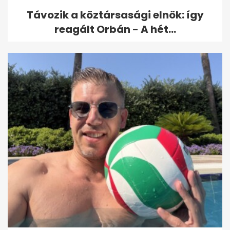
Távozik a köztársasági elnök: így
reagált Orbán - A hét...