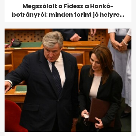
Megszólalt a Fidesz a Hankó-
botrányról: minden forint jó helyre...