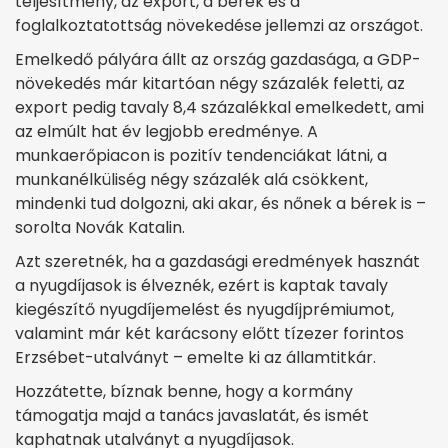
teljesítmény, az export, a bérek és a
foglalkoztatottság növekedése jellemzi az országot.
Emelkedő pályára állt az ország gazdasága, a GDP-
növekedés már kitartóan négy százalék feletti, az
export pedig tavaly 8,4 százalékkal emelkedett, ami
az elmúlt hat év legjobb eredménye. A
munkaerőpiacon is pozitív tendenciákat látni, a
munkanélküliség négy százalék alá csökkent,
mindenki tud dolgozni, aki akar, és nőnek a bérek is –
sorolta Novák Katalin.
Azt szeretnék, ha a gazdasági eredmények hasznát
a nyugdíjasok is élveznék, ezért is kaptak tavaly
kiegészítő nyugdíjemelést és nyugdíjprémiumot,
valamint már két karácsony előtt tízezer forintos
Erzsébet-utalványt – emelte ki az államtitkár.
Hozzátette, bíznak benne, hogy a kormány
támogatja majd a tanács javaslatát, és ismét
kaphatnak utalványt a nyugdíjasok.