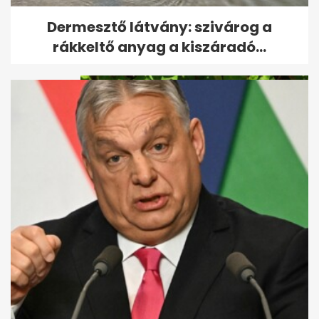
Magyar Péter nagy ígéretet
Dermesztő látvány: szivárog a
tett a nyugdíjasoknak - A hét...
rákkeltő anyag a kiszáradó...
Nem kézbesítette a háborús
propagandát: kiderült, ki a