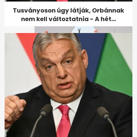
bátor...
Tusványoson úgy látják, Orbánnak
nem kell változtatnia - A hét...
Kiderült, ki lesz Márki-Zay
Péter kampányfőnöke