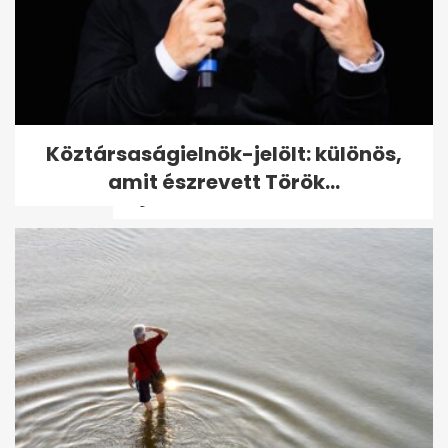
98 éves Benedek Gábor, a
Köztársaságielnök-jelölt: különös,
legidősebb magyar olimpiai
amit észrevett Török...
bajnok - volt,...