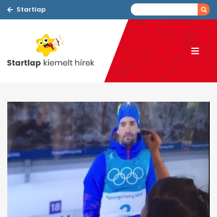
Startlap