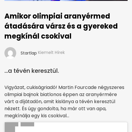
Amikor olimpiai aranyérmed
átadására vársz és a gyereked
megkínál csokival
Kiemelt Hírek
Startlap
…a tévén keresztül.
Vigyázat, cukiságriadó! Martin Fourcade négyszeres
olimpiai bajnok biatlonos éppen az aranyérmére
várt a díjátadón, amit kislánya a tévén keresztül
nézett. És úgy gondolta, ha már ott van apa,
megkínálja egy kis csokival…