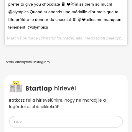
prefer to give you chocolate 🍫 ❤️🥇miss them so much!
@olympics Quand tu attends une médaille d’or mais que ta
fille préfère te donner du chocolat 🍫 🥇❤️ elles me manquent
tellement! @olympics
Martin Fourcade
(@martinfourcade) által megosztott bejegyzés,
Fe
Forrás, címlapfotó: Instagram
Iratkozz fel a hírlevelünkre, hogy ne maradj le a
legérdekesebb cikkekről!