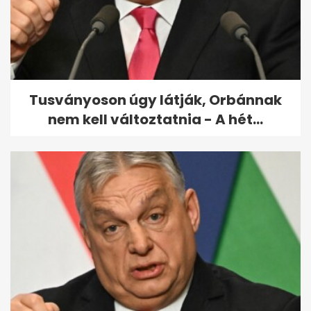
Paralimpia: Major Endre
bronzérmes asztaliteniszben
Tusványoson úgy látják, Orbánnak
nem kell változtatnia - A hét...