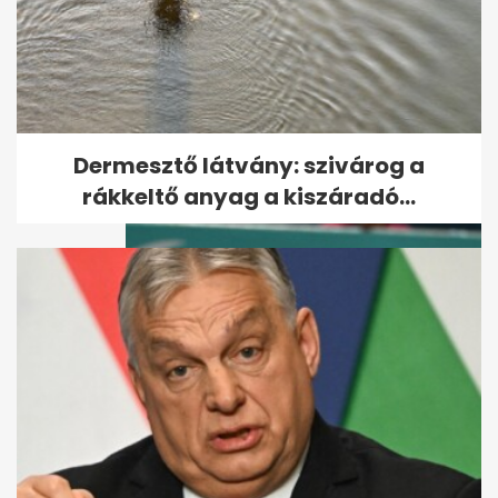
Karácsony: Az olimpiához új
alapokra kell helyezni
Budapest és a...
Dermesztő látvány: szivárog a
rákkeltő anyag a kiszáradó...