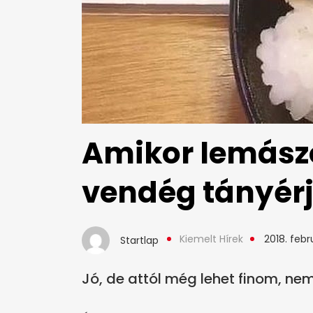
Amikor lemászot
vendég tányérj
Kiemelt Hírek
2018. febru
Startlap
Jó, de attól még lehet finom, ne