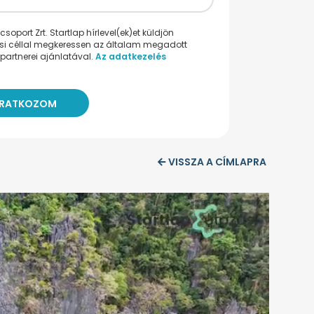
oport Zrt. Startlap hírlevel(ek)et küldjön
ési céllal megkeressen az általam megadott
partnerei ajánlatával.
Az adatkezelés
VISSZA A CÍMLAPRA