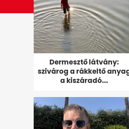
Dermesztő látvány:
szivárog a rákkeltő anya
a kiszáradó...