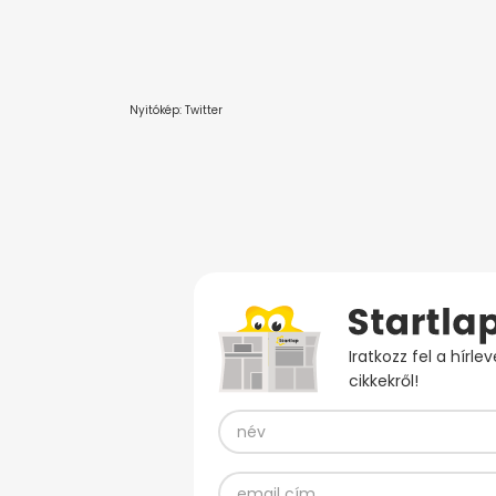
Nyitókép: Twitter
Iratkozz fel a hírl
cikkekről!