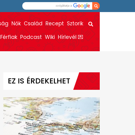
ság
Nők
Család
Recept
Sztorik
Férfiak
Podcast
Wiki
Hírlevél 💌
EZ IS ÉRDEKELHET