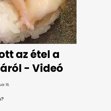
t az étel a
áról - Videó
ár 16.
m?