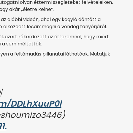
togatni olyan éttermi szegleteket felvételeiken,
gy akár „életre kelne”.
z alábbi videón, ahol egy kagyló döntött a
de elkezdett lecammogni a vendég tányérjáról.
l, azért rákérdezett az étteremnél, hogy miért
szra sem méltatták.
en a feltámadás pillanatai láthatóak. Mutatjuk
劇
com/DDLhXuuP0l
houmizo3446)
1.