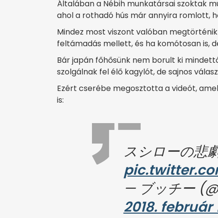
Általában a Nébih munkatársai szoktak mu
ahol a rothadó hús már annyira romlott, ho
Mindez most viszont valóban megtörténik a
feltámadás mellett, és ha komótosan is, 
Bár japán főhősünk nem borult ki mindettő
szolgálnak fel élő kagylót, de sajnos vála
Ezért cserébe megosztotta a videót, amely
is:
スシローの悲
pic.twitter.
— ブッチー (@s
2018. február 1