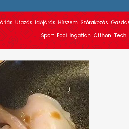
árlás
Utazás
Időjárás
Hírszem
Szórakozás
Gazda
Sport
Foci
Ingatlan
Otthon
Tech