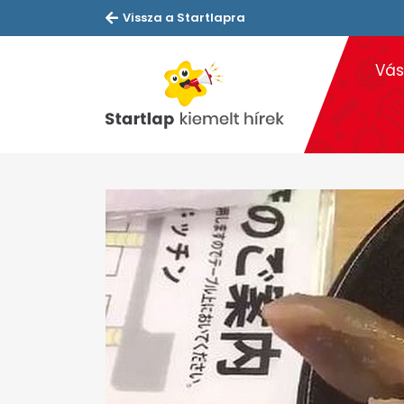
Vissza a Startlapra
Vás