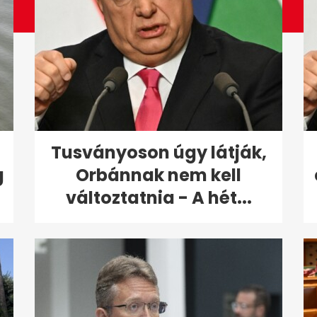
Tusványoson úgy látják,
g
Orbánnak nem kell
változtatnia - A hét...