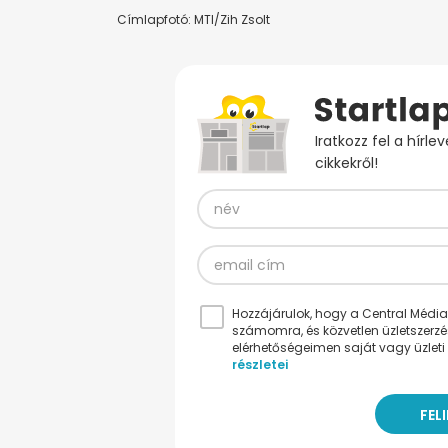
Címlapfotó: MTI/Zih Zsolt
Iratkozz fel a hírl
cikkekről!
Hozzájárulok, hogy a Central Médiacs
számomra, és közvetlen üzletszerz
elérhetőségeimen saját vagy üzleti 
részletei