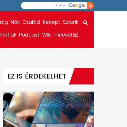
ság
Nők
Család
Recept
Sztorik
Férfiak
Podcast
Wiki
Hírlevél 💌
EZ IS ÉRDEKELHET