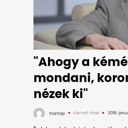
"Ahogy a kémé
mondani, korom
nézek ki"
Kiemelt Hírek
2018. janu
Startlap