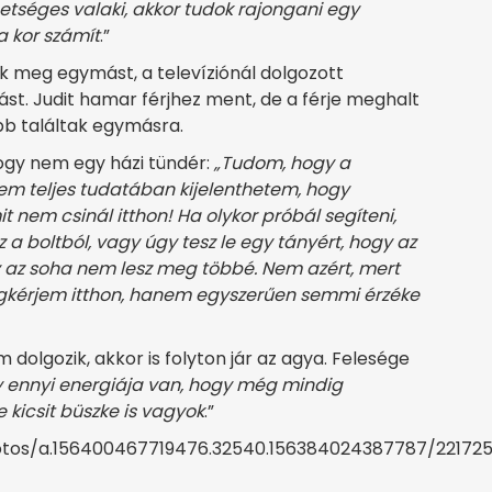
etséges valaki, akkor tudok rajongani egy
a kor számít
.”
k meg egymást, a televíziónál dolgozott
st. Judit hamar férjhez ment, de a férje meghalt
bb találtak egymásra.
ogy nem egy házi tündér:
„Tudom, hogy a
em teljes tudatában kijelenthetem, hogy
 nem csinál itthon! Ha olykor próbál segíteni,
a boltból, vagy úgy tesz le egy tányért, hogy az
gy az soha nem lesz meg többé. Nem azért, mert
egkérjem itthon, hanem egyszerűen semmi érzéke
dolgozik, akkor is folyton jár az agya. Felesége
y ennyi energiája van, hogy még mindig
e kicsit büszke is vagyok
.”
tos/a.156400467719476.32540.156384024387787/221725