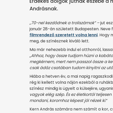
Érdekes dolgok jutnak eszébe a 
Andrásnak.
„70-nel kezdődnek a troliszámok” –
jut es
január 28-án született Budapesten. Neve f
filmrendező szeretett volna lenni
. Hogy 
meg, de színésznek kiváló lett.
Ma már nehezebb indul el otthonról, lassa
„
Ahhoz, hogy össze tudjam húzni a kabátom
megkérnem, mert nem passzol össze a ket
csak ádáz csatában tudom kinyitni az ut
Hiába a hetven év, a mai napig ragaszkod
rég ki kellett volna nőjön ezekből a ruhák
színész mindig is ügyelt a külsejére, ugya
vagyok elég szép. És ez életkortól teljes
mondani, koromhoz képest jól nézek ki
.”
Kern András számára nem számít a kor, cs