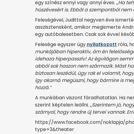
egy színész ennyi vagy annyi éves. „
Ha teh
húszévesért is. Ebből a szempontból nem 
Feleségével, Judittal negyven éve ismerté
asszisztensként, amikor megismerte Andrá
egy autóbalesetben. Csak sok évvel késő
Felesége egyszer úgy
nyilatkozott
róla, h
munkájában hiperaktív, ám én felelősség
idehaza hiperpasszív! Az égvilágon semmit
abból sok haszon nem származik. Mást hoz 
biztosan leszédül, úgy rak el valamit, ho
így akarná megúszni, hogy bármire is m
hozzá.”
A munkában viszont fáradhatatlan. Ha nem 
szerint képtelen leállni. „
Szerintem jó, hog
szárnyal, hogy rendre új tervei vannak. Err
https://www.facebook.com/noklapja/pho
type=3&theater