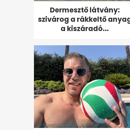
Dermesztő látvány:
szivárog a rákkeltő anya
a kiszáradó...