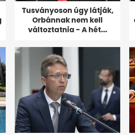
Tusványoson úgy látják,
g
Orbánnak nem kell
változtatnia - A hét...