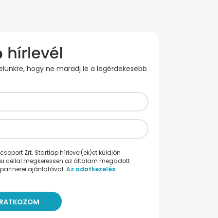
evelünkre, hogy ne maradj le a legérdekesebb
oport Zrt. Startlap hírlevel(ek)et küldjön
ési céllal megkeressen az általam megadott
partnerei ajánlatával.
Az adatkezelés