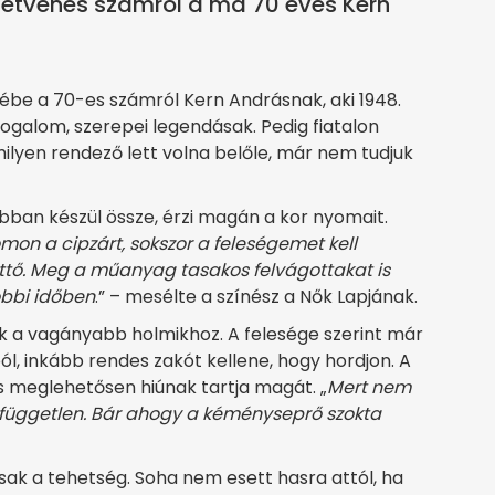
hetvenes számról a ma 70 éves Kern
zébe a 70-es számról Kern Andrásnak, aki 1948.
ogalom, szerepei legendásak. Pedig fiatalon
milyen rendező lett volna belőle, már nem tudjuk
bban készül össze, érzi magán a kor nyomait.
on a cipzárt, sokszor a feleségemet kell
tő. Meg a műanyag tasakos felvágottakat is
óbbi időben
.” – mesélte a színész a Nők Lapjának.
ik a vagányabb holmikhoz. A felesége szerint már
ból, inkább rendes zakót kellene, hogy hordjon. A
nis meglehetősen hiúnak tartja magát. „
Mert nem
en független. Bár ahogy a kéményseprő szokta
ak a tehetség. Soha nem esett hasra attól, ha