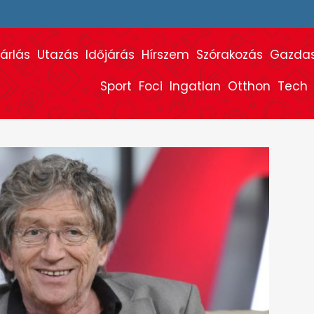
árlás
Utazás
Időjárás
Hírszem
Szórakozás
Gazda
Sport
Foci
Ingatlan
Otthon
Tech