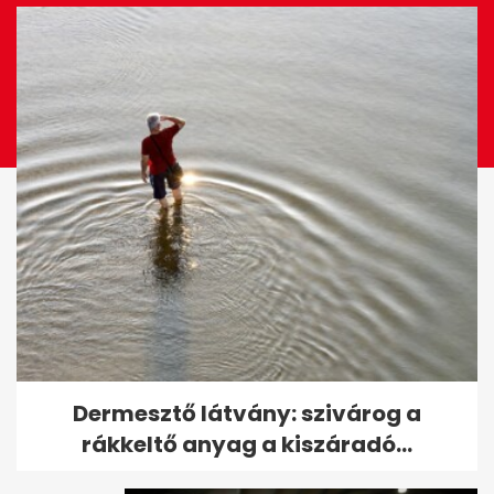
"Szereted a délutáni alvást?" -
Dermesztő látvány: szivárog a
Orbán gyerekek kérdéseire...
rákkeltő anyag a kiszáradó...