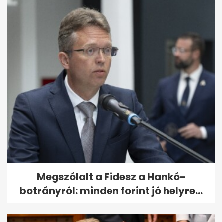
Megszólalt a Fidesz a Hankó-
botrányról: minden forint jó helyre...