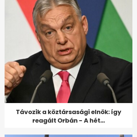
Videóval köszönte meg
Magyar Péter a szombati
tüntetést
Távozik a köztársasági elnök: így
reagált Orbán - A hét...