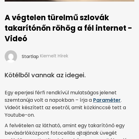
A végtelen türelmű szlovák
takarítónőn röhög a fél internet -
Videó
Kiemelt Hírek
Startlap
Kötélből vannak az idegei.
Egy eperjesi férfi rendkívül mulatságos jelenet
szemtanúja volt a napokban – írja a
Paraméter
.
Videót készített az esetről, amit közkinccsé tett a
Youtube-on.
A felvételen az látható, amint egy takarítónő egy
bevásárlóközpont fotocellás ajtajának üvegét