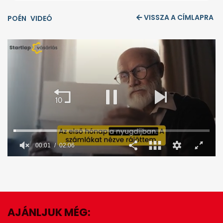
VISSZA A CÍMLAPRA
POÉN
VIDEÓ
00:02
02:06
0
seconds
of
2
minutes,
6
seconds
AJÁNLJUK MÉG:
EZ IS ÉRDEKELHET