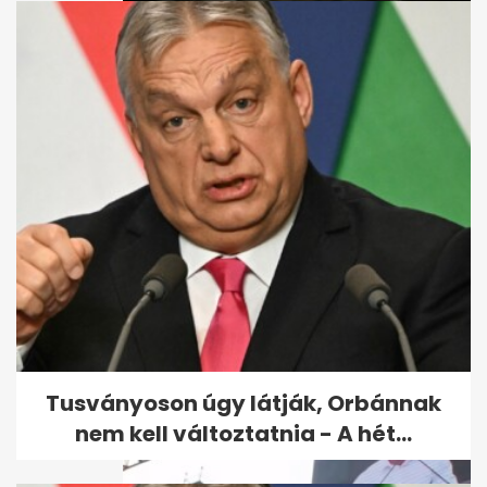
Orbán a gazdákkal
kampányol: "Én volnék
Magyarország első...
Tusványoson úgy látják, Orbánnak
nem kell változtatnia - A hét...