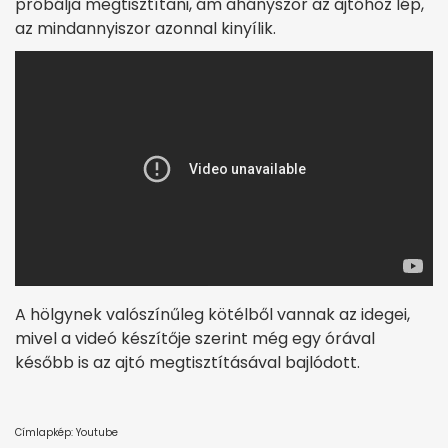
próbálja megtisztítani, ám ahányszor az ajtóhoz lép,
az mindannyiszor azonnal kinyílik.
A hölgynek valószínűleg kötélből vannak az idegei,
mivel a videó készítője szerint még egy órával
később is az ajtó megtisztításával bajlódott.
Címlapkép: Youtube