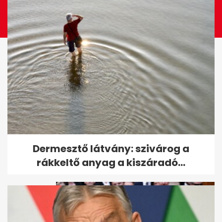
A Kossuth tér víztükrén át
Dermesztő látvány: szivárog a
rohantak az emberek a Tisza...
rákkeltő anyag a kiszáradó...