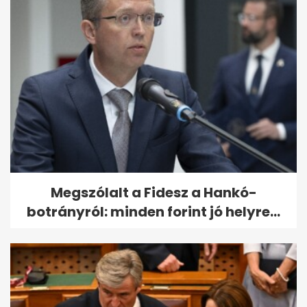
Megszólalt a Fidesz a Hankó-
botrányról: minden forint jó helyre...