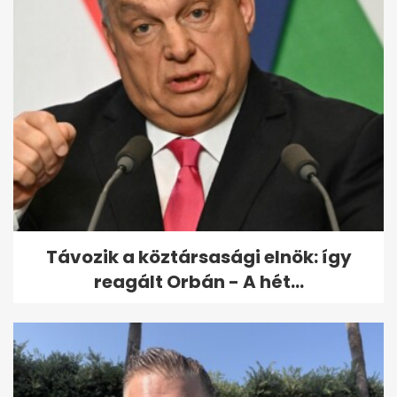
Hozzányúlt az árrésstophoz a
leköszönő Orbán-kormány
Távozik a köztársasági elnök: így
reagált Orbán - A hét...