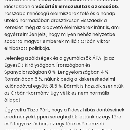
időszakban a
vásárlók elmozdultak az olcsóbb
,
rosszabb minőségű élelmiszerek felé és a hónap
utolsó harmadában drasztikusan visszaesik a
kereslet még az alapvető élelmiszerek iránt is, ami
egyértelműen jelzi, hogy milyen nehéz helyzetbe
sodorta magyar emberek millióit Orbán Viktor
elhibázott politikája.
Jelenleg a zöldségek és a gyümölcsök ÁFA-ja az
Egyesült Királyságban, Írországban és
Spanyolországban 0 %, Lengyelországban 4 %,
Romániában 5 %, nálunk pedig a kiskereskedelmi
különadóval együtt 31,5 %. Bármit is hazudik szerintük
az Orbán-kormány, úgy vélik ez nem normális
állapot.
Úgy véli a Tisza Párt, hogy a Fidesz hibás döntéseinek
eredményeképpen sereghajtók lettünk az egy főre
eső fogyasztásban, az egy főre eső nemzeti