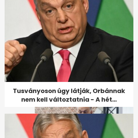
Gulyás gratulációjánál
huhogtak a leghangosabban,
miután...
Tusványoson úgy látják, Orbánnak
nem kell változtatnia - A hét...