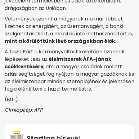
jövedelem termelésben és elsők közé kerültünk
drágaságban az Unióban.
Véleményük szerint a magyarok ma már többet
fizetnek az energiáért, az üzemanyagért, a banki
szolgáltatásokért, a mobil és internethasználatért is,
mint a körülöttünk lévő országokban élők.
A Tisza Párt a kormányváltást követően azonnali
lépéseket tesz az
élelmiszerek ÁFA-jának
csökkentésére
, ami a magyar családok mellett
óriási segítséget fog nyújtani a magyar gazdáknak és
az élelmiszeripar minden szereplőjének és jelentősen
fogja élénkíteni a hazai termelést is.
(MTI)
Címlapkép: AFP