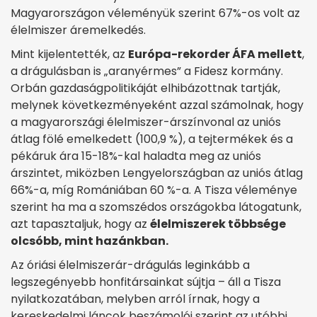
Magyarországon véleményük szerint 67%-os volt az
élelmiszer áremelkedés.
Mint kijelentették, az
Európa-rekorder ÁFA mellett
,
a drágulásban is „aranyérmes” a Fidesz kormány.
Orbán gazdaságpolitikáját elhibázottnak tartják,
melynek következményeként azzal számolnak, hogy
a magyarországi élelmiszer-árszínvonal az uniós
átlag fölé emelkedett (100,9 %), a tejtermékek és a
pékáruk ára 15-18%-kal haladta meg az uniós
árszintet, miközben Lengyelországban az uniós átlag
66%-a, míg Romániában 60 %-a. A Tisza véleménye
szerint ha ma a szomszédos országokba látogatunk,
azt tapasztaljuk, hogy az
élelmiszerek többsége
olcsóbb, mint hazánkban.
Az óriási élelmiszerár-drágulás leginkább a
legszegényebb honfitársainkat sújtja – áll a Tisza
nyilatkozatában, melyben arról írnak, hogy a
kereskedelmi láncok beszámolói szerint az utóbbi