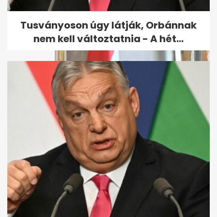
megskalpolta áldozatát egy
medve Csatószegen
Tusványoson úgy látják, Orbánnak
nem kell változtatnia - A hét...
A kegyelmi ügy
főszereplőjének falujában
nyaralt Novák Katalin...