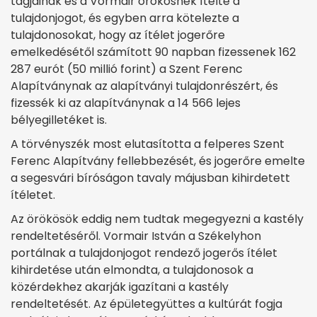
tagjainak és a Vormair örökösnek ítélte a
tulajdonjogot, és egyben arra kötelezte a
tulajdonosokat, hogy az ítélet jogerőre
emelkedésétől számított 90 napban fizessenek 162
287 eurót (50 millió forint) a Szent Ferenc
Alapítványnak az alapítványi tulajdonrészért, és
fizessék ki az alapítványnak a 14 566 lejes
bélyegilletéket is.
A törvényszék most elutasította a felperes Szent
Ferenc Alapítvány fellebbezését, és jogerőre emelte
a segesvári bíróságon tavaly májusban kihirdetett
ítéletet.
Az örökösök eddig nem tudtak megegyezni a kastély
rendeltetéséről. Vormair István a Székelyhon
portálnak a tulajdonjogot rendező jogerős ítélet
kihirdetése után elmondta, a tulajdonosok a
közérdekhez akarják igazítani a kastély
rendeltetését. Az épületegyüttes a kultúrát fogja