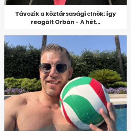
Távozik a köztársasági elnök: így
reagált Orbán - A hét...