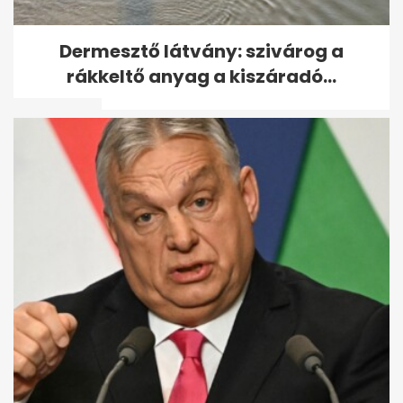
Magyar Székelyföldön
Dermesztő látvány: szivárog a
kérdezte fel Orbánt, hogy
rákkeltő anyag a kiszáradó...
miért nem védte...
Újabb medvetámadás: