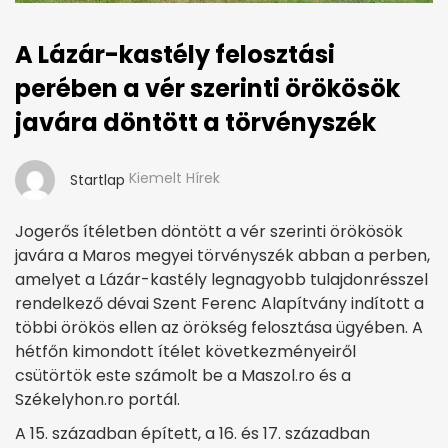
A Lázár-kastély felosztási
perében a vér szerinti örökösök
javára döntött a törvényszék
Kiemelt Hírek
Startlap
Jogerős ítéletben döntött a vér szerinti örökösök
javára a Maros megyei törvényszék abban a perben,
amelyet a Lázár-kastély legnagyobb tulajdonrésszel
rendelkező dévai Szent Ferenc Alapítvány indított a
többi örökös ellen az örökség felosztása ügyében. A
hétfőn kimondott ítélet következményeiről
csütörtök este számolt be a Maszol.ro és a
Székelyhon.ro portál.
A 15. században épített, a 16. és 17. században