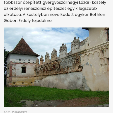
többször átépített gyergyószárhegyi Lázár-kastély
az erdélyi reneszánsz építészet egyik legszebb
alkotása. A kastélyban nevelkedett egykor Bethlen
Gábor, Erdély fejedelme.
Fotó: Wikipedia