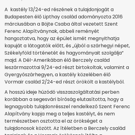
A kastély 13/24-ed részének a tulajdonjogát a
Budapesten élő Lipthay család adományozta 2016
márciusában a Böjte Csaba által vezetett Szent
Ferenc Alapítványnak, abbeli reményét
hangoztatva, hogy az épület ismét megnyithatja
kapuját a látogatók előtt, és „újból a szárhegyi népet,
Székelyföld történetét és hagyományait szolgálja”
majd. A Dél-Amerikában élő Berczely család
leszármazottai 9/24-ed részt birtokoltak, valamint a
Gyergyószárhegyen, a kastély közelében élő
Vormair család 2/24-ed részt örökölt a kastélyból.
A hosszú ideje húzódó visszaszolgáltatási perben
korábban a segesvári bíróság elutasította, hogy a
legnagyobb tulajdonrésszel rendelkező Szent Ferenc
Alapítvány kapja meg a teljes kastélyt, és nem
természetben osztotta el az örökséget a
tulajdonosok között. Az ítéletben a Berczely család