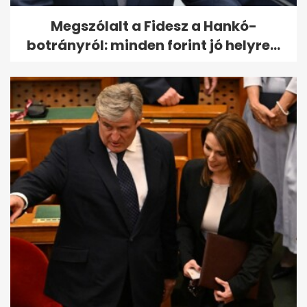
Megszólalt a Fidesz a Hankó-
botrányról: minden forint jó helyre...