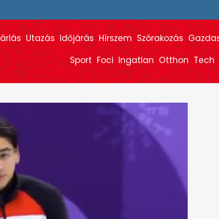
árlás
Utazás
Időjárás
Hírszem
Szórakozás
Gazda
Sport
Foci
Ingatlan
Otthon
Tech