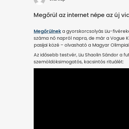
Megőrül az internet népe az új vi
Megőrülnek
a gyorskorcsolyás Liu-fivére
száma nő napról napra, de már a Vogue Kor
pasijai közé – olvasható a Magyar Olimpi
Az idősebb testvér, Liu Shaolin Sándor a f
szemöldöksimogatós, kacsintós rituálét: