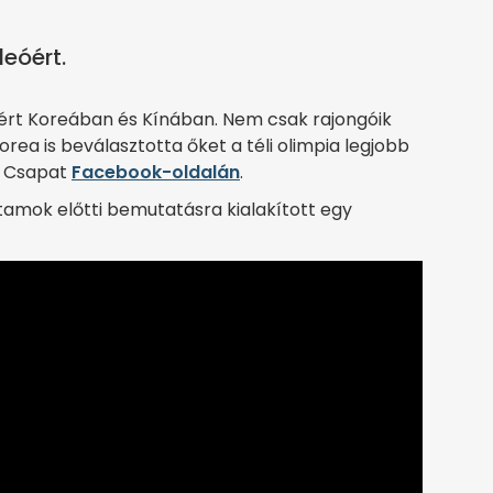
deóért.
kért Koreában és Kínában. Nem csak rajongóik
ea is beválasztotta őket a téli olimpia legjobb
ai Csapat
Facebook-oldalán
.
utamok előtti bemutatásra kialakított egy