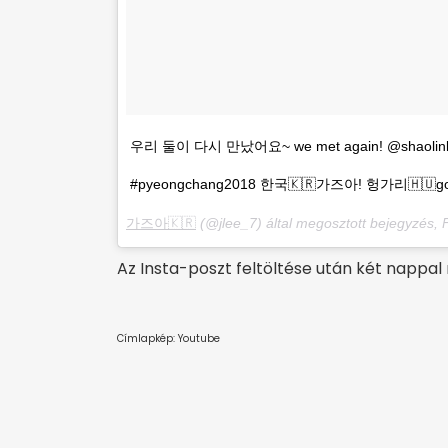
우리 둘이 다시 만났어요~ we met again! @shaolinliu
#pyeongchang2018 한국🇰🇷가즈아! 헝가리🇭🇺good 
가즈아🇰🇷
(@jlee_7) által megosztott bejegyzés,
F
Az Insta-poszt feltöltése után két nappal
Címlapkép: Youtube