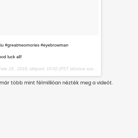
 #greatmeomories #eyebrowman
luck all!
ebr 18., 2018, időpont: 10:02 (PST időzóna szerint)
 már több mint félmillióan nézték meg a videót.