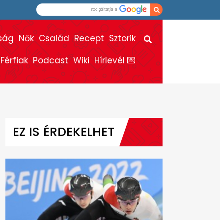
ság
Nők
Család
Recept
Sztorik
Férfiak
Podcast
Wiki
Hírlevél 💌
EZ IS ÉRDEKELHET