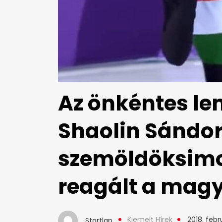
Az önkéntes le
Shaolin Sándo
szemöldöksimo
reagált a magy
Kiemelt Hírek
2018. febr
Startlap