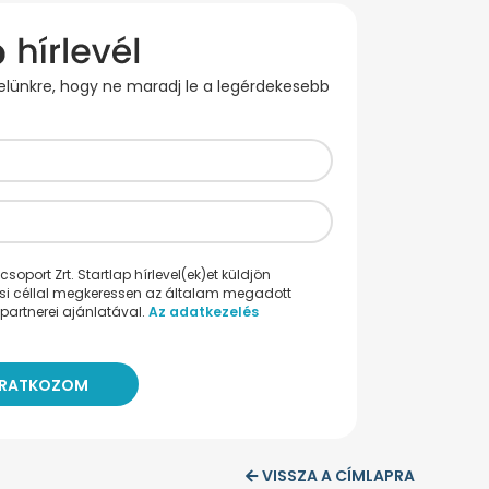
evelünkre, hogy ne maradj le a legérdekesebb
oport Zrt. Startlap hírlevel(ek)et küldjön
ési céllal megkeressen az általam megadott
partnerei ajánlatával.
Az adatkezelés
VISSZA A CÍMLAPRA