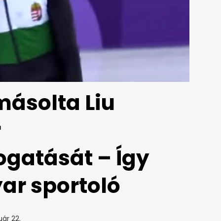
másolta Liu
r
gatását – Így
ar sportoló
uár 22.