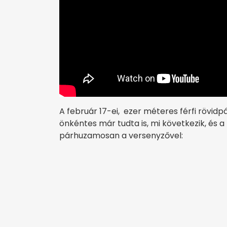
A február 17-ei, ezer méteres férfi rövidp
önkéntes már tudta is, mi következik, és a
párhuzamosan a versenyzővel: