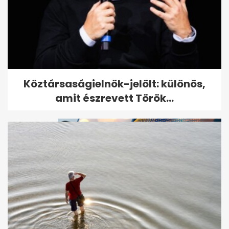
Megszökött a több száz állatot
Köztársaságielnök-jelölt: különös,
brutálisan megkínzó nő
amit észrevett Török...