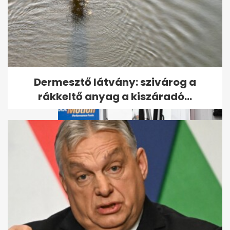
Kiderült, hogyan végzett
gyilkosa a Budapesten eltűnt
amerikai...
Dermesztő látvány: szivárog a
rákkeltő anyag a kiszáradó...