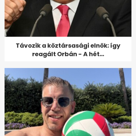
Távozik a köztársasági elnök: így
reagált Orbán - A hét...