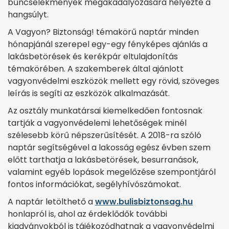
bűncselekmények megakadályozására helyezte a
hangsúlyt.
A Vagyon? Biztonság! témakörű naptár minden
hónapjánál szerepel egy-egy fényképes ajánlás a
lakásbetörések és kerékpár eltulajdonítás
témakörében. A szakemberek által ajánlott
vagyonvédelmi eszközök mellett egy rövid, szöveges
leírás is segíti az eszközök alkalmazását.
Az osztály munkatársai kiemelkedően fontosnak
tartják a vagyonvédelemi lehetőségek minél
szélesebb körű népszerűsítését. A 2018-ra szóló
naptár segítségével a lakosság egész évben szem
előtt tarthatja a lakásbetörések, besurranások,
valamint egyéb lopások megelőzése szempontjáról
fontos információkat, segélyhívószámokat.
A naptár letölthető a
www.bulisbiztonsag.hu
honlapról is, ahol az érdeklődők további
kiadványokból is tájékozódhatnak a vagyonvédelmi