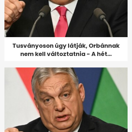
Egy hétig országos rendőrségi
ellenőrzést tartanak a
közutakon
Tusványoson úgy látják, Orbánnak
nem kell változtatnia - A hét...