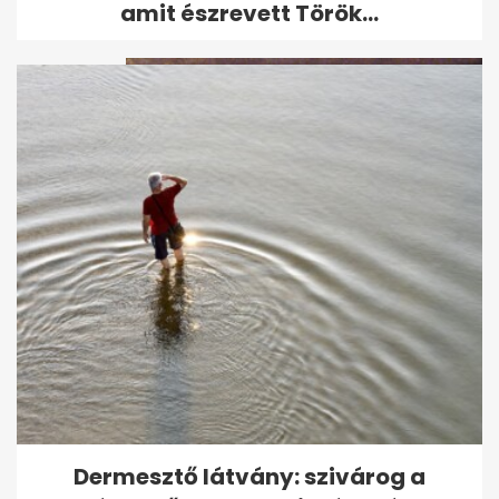
amit észrevett Török...
Videón az első idei hóesés
Dermesztő látvány: szivárog a