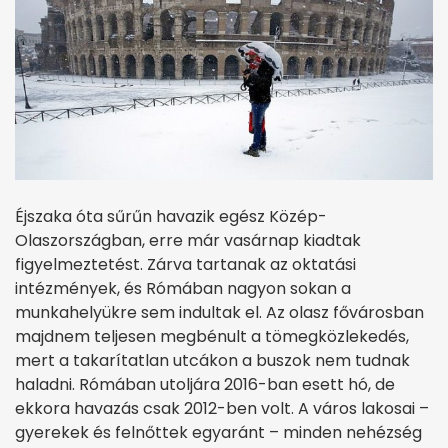
Éjszaka óta sűrűn havazik egész Közép-
Olaszországban, erre már vasárnap kiadtak
figyelmeztetést. Zárva tartanak az oktatási
intézmények, és Rómában nagyon sokan a
munkahelyükre sem indultak el. Az olasz fővárosban
majdnem teljesen megbénult a tömegközlekedés,
mert a takarítatlan utcákon a buszok nem tudnak
haladni. Rómában utoljára 2016-ban esett hó, de
ekkora havazás csak 2012-ben volt. A város lakosai –
gyerekek és felnőttek egyaránt – minden nehézség