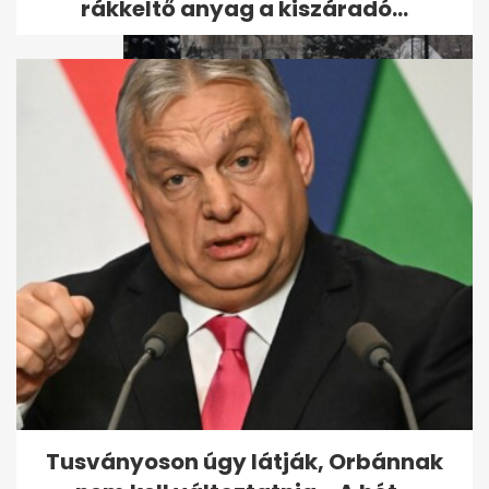
rákkeltő anyag a kiszáradó...
Ötven hókotró takarítja
folyamatosan Budapest
úthálózatát
Tusványoson úgy látják, Orbánnak