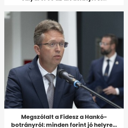
Megszólalt a Fidesz a Hankó-
botrányról: minden forint jó helyre...