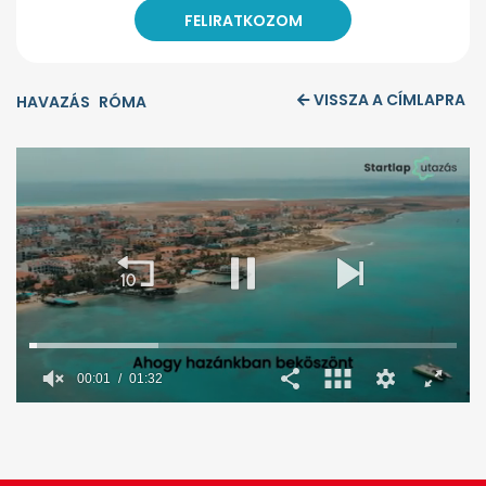
VISSZA A CÍMLAPRA
HAVAZÁS
RÓMA
00:02
01:32
0
seconds
of
1
minute,