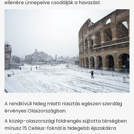
ellenére ünnepelve csodálják a havazást.
A rendkívüli hideg miatti riasztás egészen szerdáig
érvényes Olaszországban.
A közép-olaszországi földrengés sújtotta térségben
mínusz 15 Celsius-foknál is hidegebb éjszakákra