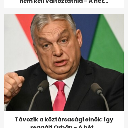
nem kell változtatnia - A hét...
Távozik a köztársasági elnök: így
reagált Orbán - A hét...