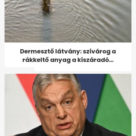
Az államtitkár elrendelte,
Dermesztő látvány: szivárog a
hogy Magyar Pétert csak
rákkeltő anyag a kiszáradó...
munkaidőben...