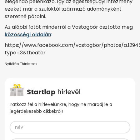
elegendő pelenkázó, így az egészségügyi intézmény
ezeket már a szülőktől származó adományként
szeretné pótolni.
Az alábbi fotót minderről a Vastagbőr osztotta meg
közösségi oldalán
:
https://www.facebook.com/vastagbor/photos/a.1294
type=3&theater
Nyitókép: Thinkstock
Iratkozz fel a hírlevelünkre, hogy ne maradj le a
legérdekesebb cikkekről!