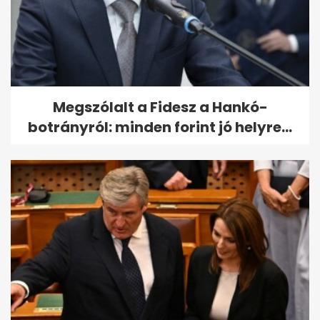
Megszólalt a Fidesz a Hankó-
botrányról: minden forint jó helyre...