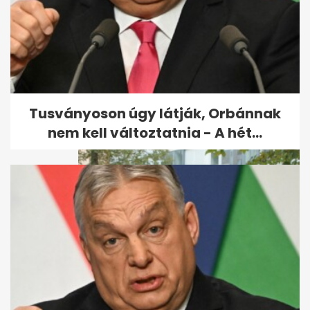
Az államtitkár szerint Magyar
Péter neki is üzengetett,
mikor...
Tusványoson úgy látják, Orbánnak
nem kell változtatnia - A hét...