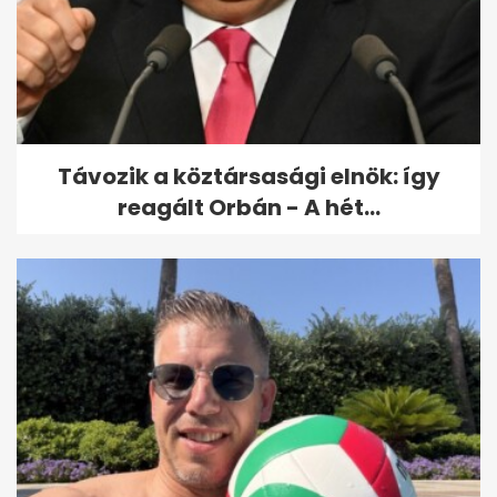
Magyar Péter: Míg az
államtitkár a fejlődésről
magyarázott a...
Távozik a köztársasági elnök: így
reagált Orbán - A hét...