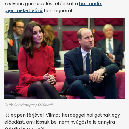
kedvenc grimaszolós fotóinkat a
harmadik
gyermekét váró
hercegnéről.
Fotó: GettyImages/ Oli Scarff
Itt éppen férjével, Vilmos herceggel hallgatnak egy
előadást, ami lássuk be, nem nyűgözte le annyira
Katalin hercegnét.