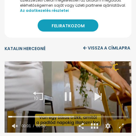
üzletszerzési céllal megkeressen az általam megadott
elérhetőségeimen saját vagy üzleti partnerei ajánlatával.
Az adatkezelés részletei
VISSZA A CÍMLAPRA
KATALIN HERCEGNÉ
0