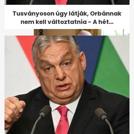
jelent...
Tusványoson úgy látják, Orbánnak
nem kell változtatnia - A hét...
Károly király első beszéde
Katalin hercegné diagnózisa
óta:...