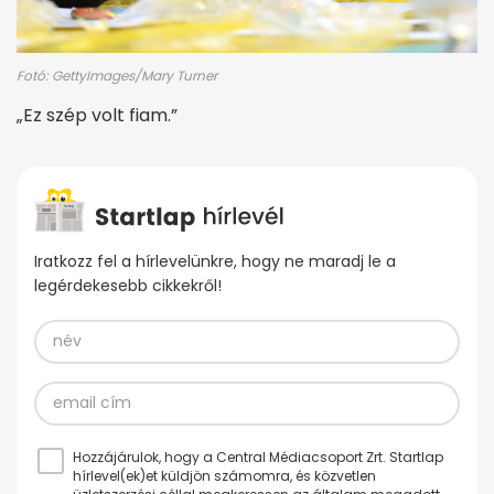
Fotó: GettyImages/Mary Turner
„Ez szép volt fiam.”
Iratkozz fel a hírlevelünkre, hogy ne maradj le a
legérdekesebb cikkekről!
Hozzájárulok, hogy a Central Médiacsoport Zrt. Startlap
hírlevel(ek)et küldjön számomra, és közvetlen