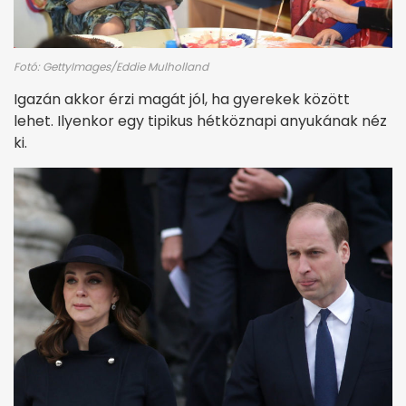
Fotó: GettyImages/Eddie Mulholland
Igazán akkor érzi magát jól, ha gyerekek között
lehet. Ilyenkor egy tipikus hétköznapi anyukának néz
ki.