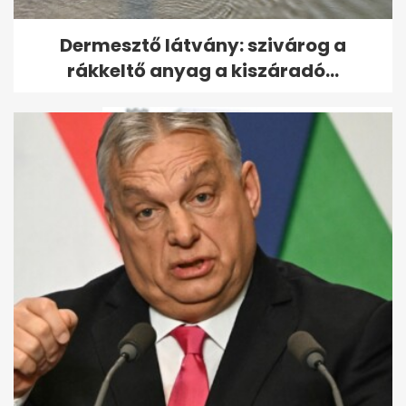
Így tér vissza betegségéből III.
Dermesztő látvány: szivárog a
Károly király
rákkeltő anyag a kiszáradó...
Fotókon a rákkal küzdő III.
Károly, húsvéti eseményen