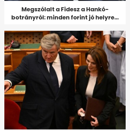
Megszólalt a Fidesz a Hankó-
botrányról: minden forint jó helyre...