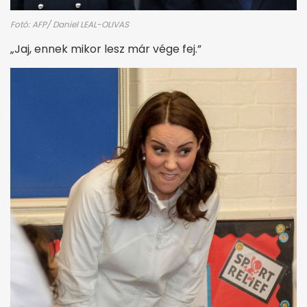
Fotó: AFP/ Daniel LEAL-OLIVAS
„Jaj, ennek mikor lesz már vége fej.”