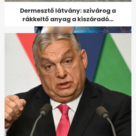
szabadon...
Dermesztő látvány: szivárog a
rákkeltő anyag a kiszáradó...
Kiderült, hogyan végzett
gyilkosa a Budapesten eltűnt
amerikai...