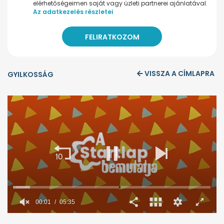
elérhetőségeimen saját vagy üzleti partnerei ajánlatával.
Az adatkezelés részletei
VISSZA A CÍMLAPRA
GYILKOSSÁG
00:02
05:35
0