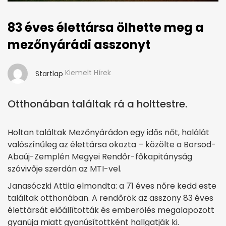
83 éves élettársa ölhette meg a
mezőnyárádi asszonyt
Kiemelt Hírek
Startlap
Otthonában találtak rá a holttestre.
Holtan találtak Mezőnyárádon egy idős nőt, halálát
valószínűleg az élettársa okozta – közölte a Borsod-
Abaúj-Zemplén Megyei Rendőr-főkapitányság
szóvivője szerdán az MTI-vel.
Janasóczki Attila elmondta: a 71 éves nőre kedd este
találtak otthonában. A rendőrök az asszony 83 éves
élettársát előállították és emberölés megalapozott
gyanúja miatt gyanúsítottként hallgatják ki.