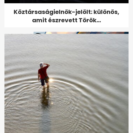
Döntött a bíróság Till Tamás
Köztársaságielnök-jelölt: különös,
gyilkosáról
amit észrevett Török...
Kiderült, ki ölte meg Till
Tamást, de a gyilkos