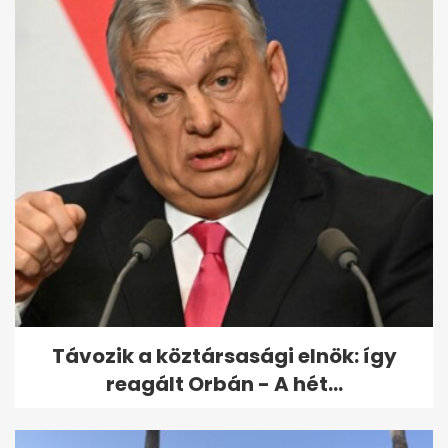
Így veheti el a pénzt Orbántól
az Európai Unió
Távozik a köztársasági elnök: így
reagált Orbán - A hét...