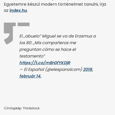
Egyetemre készül modern történelmet tanulni, írja
az
index.hu
.
El „abuelo” Miguel se va de Erasmus a
los 80: „Mis compañeros me
preguntan cómo se hace el
testamento”
https://t.co/mBrGfYKDjR
— El Español (@elespanolcom)
2018.
február 14.
Címlapkép: Thinkstock