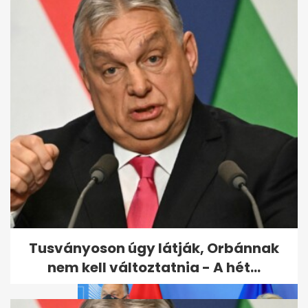
Itt vannak a felvételi
ponthatárok
Tusványoson úgy látják, Orbánnak
nem kell változtatnia - A hét...