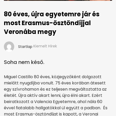
80 éves, újra egyetemre jár és
most Erasmus-ösztöndíjjal
Veronába megy
Kiemelt Hírek
Startlap
Soha nem késő.
Miguel Castillo 80 éves, közjegyzőként dolgozott
mielőtt nyugdíjba vonult. 75 éves korában átesett
egy szívrohamon és ez teljesen megváltoztatta az
életét. Újra aktív akart lenni, újra élni akart. Ezért
beiratkozott a Valencia Egyetemre, ahol nála 60
évvel fiatalabb hallgatókkal ül együtt a padban. És
most Erasmus-ösztöndíjat is kapott, a Veronai