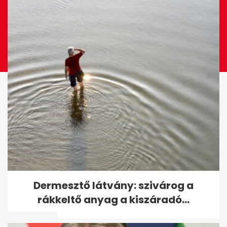
Munkacsoport vizsgálja a BME
Dermesztő látvány: szivárog a
gólyatáborában történteket,
rákkeltő anyag a kiszáradó...
ahol...