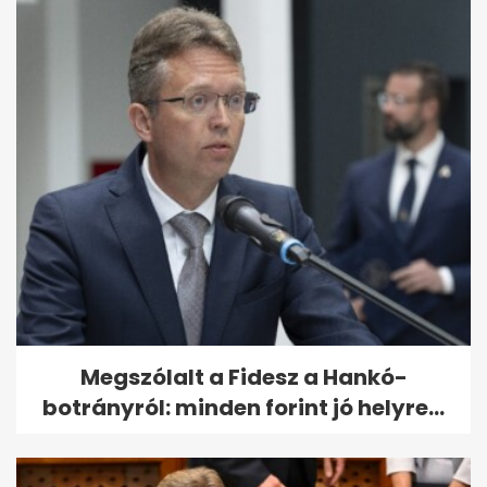
Megszólalt a Fidesz a Hankó-
botrányról: minden forint jó helyre...