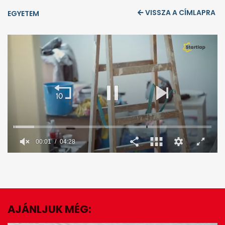
VISSZA A CÍMLAPRA
EGYETEM
0
seconds
of
4
minutes,
28
seconds
AJÁNLJUK MÉG:
EZ IS ÉRDEKELHET