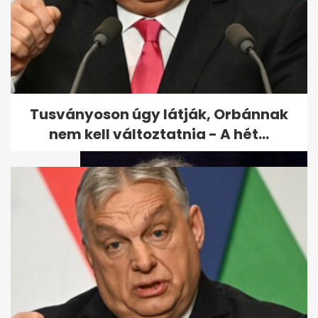
Meghalt Horváth Rozi -
páratlan életútja volt
Tusványoson úgy látják, Orbánnak
nem kell változtatnia - A hét...