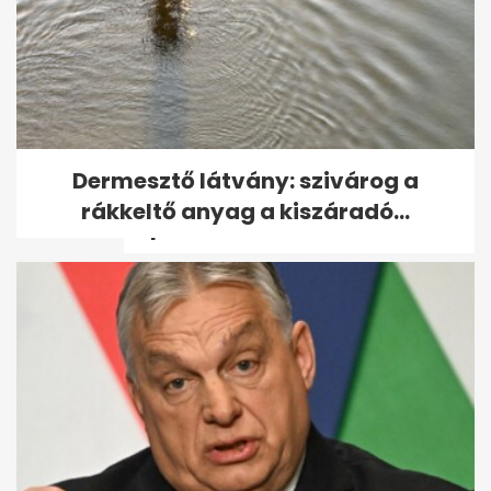
„Ha meghalok, a Zolit fogom
Dermesztő látvány: szivárog a
elsőnek felhívni” - Elment
rákkeltő anyag a kiszáradó...
Pepe,...