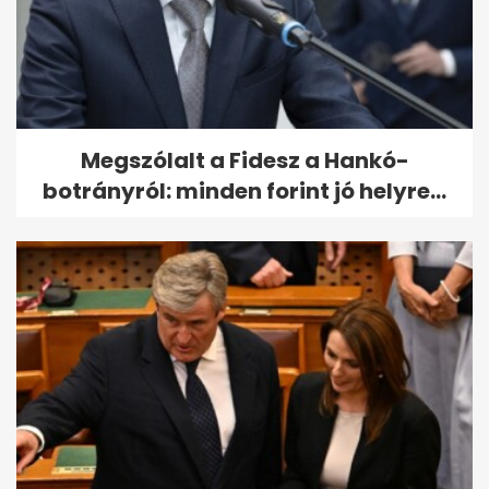
Megszólalt a Fidesz a Hankó-
botrányról: minden forint jó helyre...