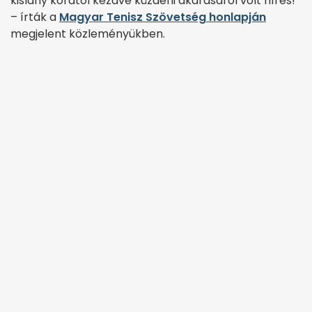
kislány korától kezdve küzdeni akarásáról volt híres!”
– írták a
Magyar Tenisz Szövetség honlapján
megjelent közleményükben.