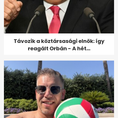
Fotókon a végső búcsú Keleti
Ágnestől
Távozik a köztársasági elnök: így
reagált Orbán - A hét...