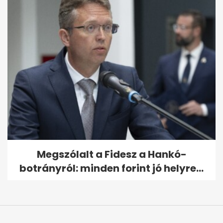
Megszólalt a Fidesz a Hankó-
botrányról: minden forint jó helyre...