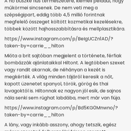
A nő büszke fiús természetére, kiemeli például, hogy
műkörmei sincsenek. De nem veti meg a
szépségipart, eddig több 4,5 millió forintnak
megfelelő összeget költött kozmetikai kezelésekre,
többek között hajhosszabbításra és mellplasztikára.
https://www.instagram.com/p/BeIgUCZn1AD/?
taken-by=carrie__hilton
Mióta a brit sajtóban megjelent a története, férfiak
bombázzák ajánlataikkal Hiltont. A legtöbben szexet
vagy randit akarnak, de néhányan a kezét is
megkérték. A világ minden tájáról keresik a nőt,
kapott üzenetet spanyol, török, görög és thai
lovagoktól is. Hiltonnak ez nagyon jól esik, de sajnos
nála senki sem rúghat labdába, mert már van fiúja.
https://www.instagram.com/p/Bd5KG0Mnwno/?
taken-by=carrie__hilton
A lány, vagy inkább asszony, ahogy tetszik, egész