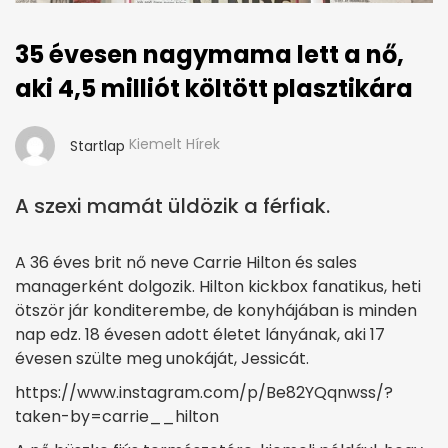
35 évesen nagymama lett a nő,
aki 4,5 milliót költött plasztikára
Kiemelt Hírek
Startlap
A szexi mamát üldözik a férfiak.
A 36 éves brit nő neve Carrie Hilton és sales
managerként dolgozik. Hilton kickbox fanatikus, heti
ötször jár konditerembe, de konyhájában is minden
nap edz. 18 évesen adott életet lányának, aki 17
évesen szülte meg unokáját, Jessicát.
https://www.instagram.com/p/Be82YQqnwss/?
taken-by=carrie__hilton