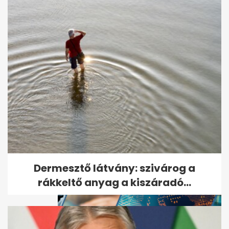
Azonnal cseréld le a jelszavad,
ha rajta van ezen a listán
Dermesztő látvány: szivárog a
rákkeltő anyag a kiszáradó...