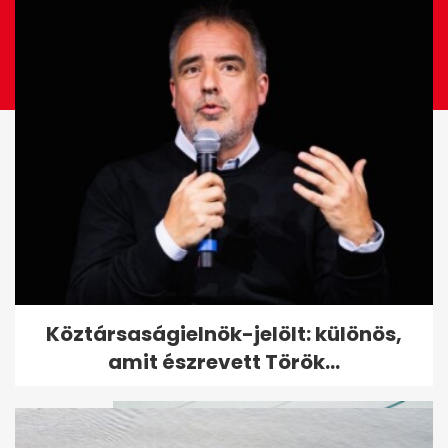
93 éves nagymamából lett
Köztársaságielnök-jelölt: különös,
TikTok-sztár, aki tippeket ad...
amit észrevett Török...