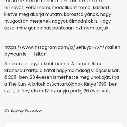
másra szeretné felhasználni frissen szerzett
hírnevét. Fehérneműmodellként remél karriert,
illetve meg akarja mutatni korosztályának, hogy
nyugodtan merjenek nagyot álmodni ők is. Hogy
ezzel mire gondolhat pontosan, azt nem tudjuk.
https://www.instagram.com/p/BefIEyxHYXY/?taken-
by=carrie__hilton
A rekorder egyébként nem ő. A román Rifca
Stanescu tartja a fiatal nagymamaság világcsúcsát,
ő 2011-ben, 23 évesen ismerhette meg unokáját, írja
a The Sun. A britek csúcstartójának lánya 1999-ben
szült, a lány ekkor 12, az anyja pedig 26 éves volt.
Címlapkép: Facebook