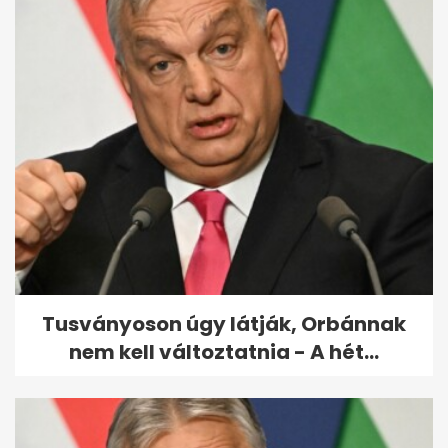
Egy üveg hideg sörrel
ünnepelte a koronavírus
legyőzését egy...
Tusványoson úgy látják, Orbánnak
nem kell változtatnia - A hét...