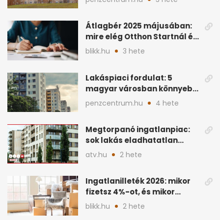
Átlagbér 2025 májusában:
mire elég Otthon Startnál és
hitelnél?
blikk.hu
3 hete
Lakáspiaci fordulat: 5
magyar városban könnyebb
lett lakást venni
penzcentrum.hu
4 hete
Megtorpanó ingatlanpiac:
sok lakás eladhatatlan
maradhat árcsökkentés
atv.hu
2 hete
nélkül
Ingatlanilleték 2026: mikor
fizetsz 4%-ot, és mikor
úszható meg legálisan?
blikk.hu
2 hete