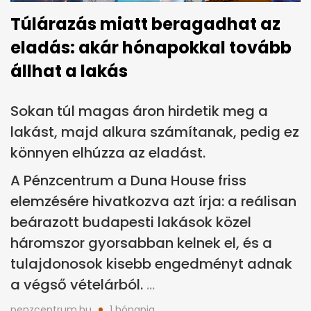
Túlárazás miatt beragadhat az
eladás: akár hónapokkal tovább
állhat a lakás
Sokan túl magas áron hirdetik meg a
lakást, majd alkura számítanak, pedig ez
könnyen elhúzza az eladást.
A Pénzcentrum a Duna House friss
elemzésére hivatkozva azt írja: a reálisan
beárazott budapesti lakások közel
háromszor gyorsabban kelnek el, és a
tulajdonosok kisebb engedményt adnak
a végső vételárból.
penzcentrum.hu
1 hónapja