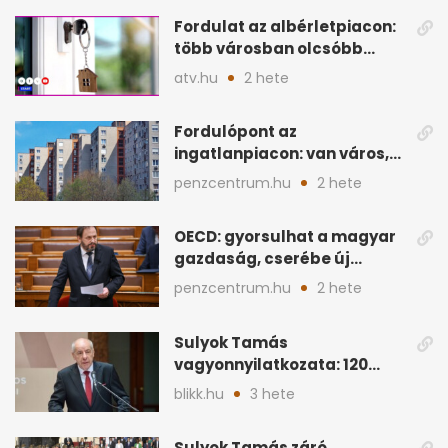
Fordulat az albérletpiacon:
több városban olcsóbb
lehet a hiteltörlesztő
atv.hu
2 hete
Fordulópont az
ingatlanpiacon: van város,
ahol a vétel már olcsóbb
penzcentrum.hu
2 hete
OECD: gyorsulhat a magyar
gazdaság, cserébe új
ingatlanadó is felmerül
penzcentrum.hu
2 hete
Sulyok Tamás
vagyonnyilatkozata: 120
milliós megtakarítás, 5
blikk.hu
3 hete
ingatlan
Sulyok Tamás záró