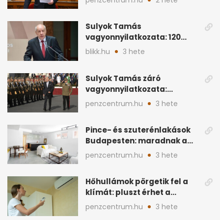
Sulyok Tamás
vagyonnyilatkozata: 120
milliós megtakarítás, 5
blikk.hu
3 hete
ingatlan
Sulyok Tamás záró
vagyonnyilatkozata:
ingatlanok és
penzcentrum.hu
3 hete
megtakarítások
Pince- és szuterénlakások
Budapesten: maradnak a
szigorú szabályok
penzcentrum.hu
3 hete
Hőhullámok pörgetik fel a
klímát: pluszt érhet a
lakásban a hűtés
penzcentrum.hu
3 hete