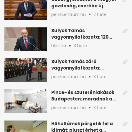
gazdaság, cserébe új
ingatlanadó is felmerül
penzcentrum.hu
2 hete
Sulyok Tamás
vagyonnyilatkozata: 120
milliós megtakarítás, 5
blikk.hu
3 hete
ingatlan
Sulyok Tamás záró
vagyonnyilatkozata:
ingatlanok és
penzcentrum.hu
3 hete
megtakarítások
Pince- és szuterénlakások
Budapesten: maradnak a
szigorú szabályok
penzcentrum.hu
3 hete
Hőhullámok pörgetik fel a
klímát: pluszt érhet a