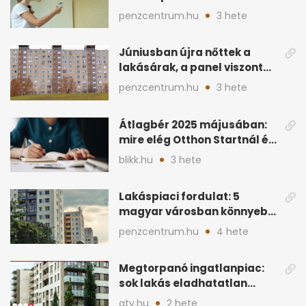
lakásban a hűtés
penzcentrum.hu
3 hete
Júniusban újra nőttek a
lakásárak, a panel viszont
lemaradt
penzcentrum.hu
3 hete
Átlagbér 2025 májusában:
mire elég Otthon Startnál és
hitelnél?
blikk.hu
3 hete
Lakáspiaci fordulat: 5
magyar városban könnyebb
lett lakást venni
penzcentrum.hu
4 hete
Megtorpanó ingatlanpiac:
sok lakás eladhatatlan
maradhat árcsökkentés
atv.hu
2 hete