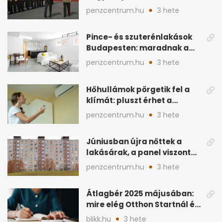
ingatlanok és
penzcentrum.hu
3 hete
megtakarítások
Pince- és szuterénlakások
Budapesten: maradnak a
szigorú szabályok
penzcentrum.hu
3 hete
Hőhullámok pörgetik fel a
klímát: pluszt érhet a
lakásban a hűtés
penzcentrum.hu
3 hete
Júniusban újra nőttek a
lakásárak, a panel viszont
lemaradt
penzcentrum.hu
3 hete
Átlagbér 2025 májusában:
mire elég Otthon Startnál és
hitelnél?
blikk.hu
3 hete