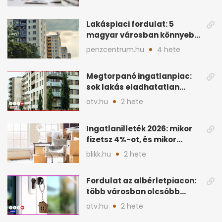
Lakáspiaci fordulat: 5
magyar városban könnyebb
lett lakást venni
penzcentrum.hu
4 hete
Megtorpanó ingatlanpiac:
sok lakás eladhatatlan
maradhat árcsökkentés
atv.hu
2 hete
nélkül
Ingatlanilleték 2026: mikor
fizetsz 4%-ot, és mikor
úszható meg legálisan?
blikk.hu
2 hete
Fordulat az albérletpiacon:
több városban olcsóbb
lehet a hiteltörlesztő
atv.hu
2 hete