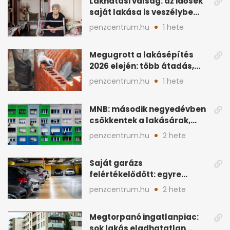
Lakhatási válság: az idősek
saját lakása is veszélybe
kerülhet
penzcentrum.hu
1 hete
Megugrott a lakásépítés
2026 elején: több átadás,
sok új engedély
penzcentrum.hu
1 hete
MNB: második negyedévben
csökkentek a lakásárak,
megtorpant a kereslet
penzcentrum.hu
2 hete
Saját garázs
felértékelődött: egyre
többet számít az ingatlan
penzcentrum.hu
2 hete
áránál
Megtorpanó ingatlanpiac:
sok lakás eladhatatlan