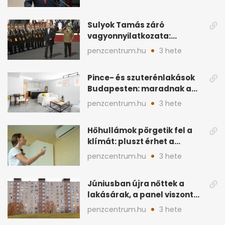
ingatlan
Sulyok Tamás záró
vagyonnyilatkozata:
ingatlanok és
penzcentrum.hu
3 hete
megtakarítások
Pince- és szuterénlakások
Budapesten: maradnak a
szigorú szabályok
penzcentrum.hu
3 hete
Hőhullámok pörgetik fel a
klímát: pluszt érhet a
lakásban a hűtés
penzcentrum.hu
3 hete
Júniusban újra nőttek a
lakásárak, a panel viszont
lemaradt
penzcentrum.hu
3 hete