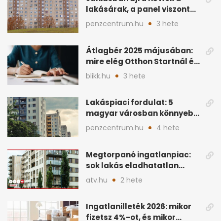
lakásárak, a panel viszont
lemaradt
penzcentrum.hu
3 hete
Átlagbér 2025 májusában:
mire elég Otthon Startnál és
hitelnél?
blikk.hu
3 hete
Lakáspiaci fordulat: 5
magyar városban könnyebb
lett lakást venni
penzcentrum.hu
4 hete
Megtorpanó ingatlanpiac:
sok lakás eladhatatlan
maradhat árcsökkentés
atv.hu
2 hete
nélkül
Ingatlanilleték 2026: mikor
fizetsz 4%-ot, és mikor