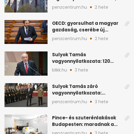
ahol a vétel már olcsóbb
penzcentrum.hu
2 hete
OECD: gyorsulhat a magyar
gazdaság, cserébe új
ingatlanadó is felmerül
penzcentrum.hu
2 hete
Sulyok Tamás
vagyonnyilatkozata: 120
milliós megtakarítás, 5
blikk.hu
3 hete
ingatlan
Sulyok Tamás záró
vagyonnyilatkozata:
ingatlanok és
penzcentrum.hu
3 hete
megtakarítások
Pince- és szuterénlakások
Budapesten: maradnak a
szigorú szabályok
penzcentrum.hu
3 hete