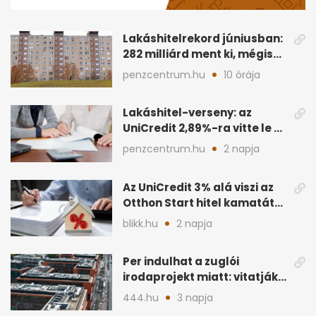
Lakáshitelrekord júniusban:
282 milliárd ment ki, mégis
kevesebb a vétel
penzcentrum.hu
10 órája
Lakáshitel-verseny: az
UniCredit 2,89%-ra vitte le az
Otthon Start kamatát
penzcentrum.hu
2 napja
Az UniCredit 3% alá viszi az
Otthon Start hitel kamatát
augusztus 10-től
blikk.hu
2 napja
Per indulhat a zuglói
irodaprojekt miatt: vitatják
a 300 milliárdot
444.hu
3 napja