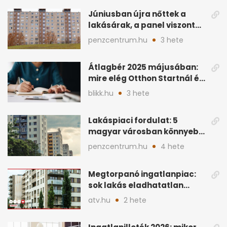
Júniusban újra nőttek a
lakásárak, a panel viszont
lemaradt
penzcentrum.hu
3 hete
Átlagbér 2025 májusában:
mire elég Otthon Startnál és
hitelnél?
blikk.hu
3 hete
Lakáspiaci fordulat: 5
magyar városban könnyebb
lett lakást venni
penzcentrum.hu
4 hete
Megtorpanó ingatlanpiac:
sok lakás eladhatatlan
maradhat árcsökkentés
atv.hu
2 hete
nélkül