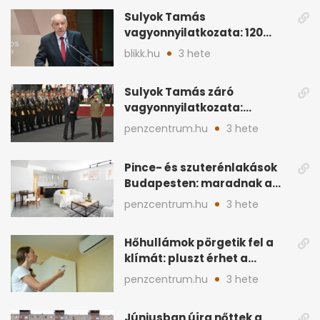
Sulyok Tamás
vagyonnyilatkozata: 120
milliós megtakarítás, 5
blikk.hu
3 hete
ingatlan
Sulyok Tamás záró
vagyonnyilatkozata:
ingatlanok és
penzcentrum.hu
3 hete
megtakarítások
Pince- és szuterénlakások
Budapesten: maradnak a
szigorú szabályok
penzcentrum.hu
3 hete
Hőhullámok pörgetik fel a
klímát: pluszt érhet a
lakásban a hűtés
penzcentrum.hu
3 hete
Júniusban újra nőttek a