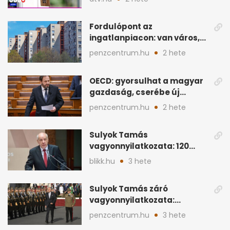
Fordulópont az
ingatlanpiacon: van város,
ahol a vétel már olcsóbb
penzcentrum.hu
2 hete
OECD: gyorsulhat a magyar
gazdaság, cserébe új
ingatlanadó is felmerül
penzcentrum.hu
2 hete
Sulyok Tamás
vagyonnyilatkozata: 120
milliós megtakarítás, 5
blikk.hu
3 hete
ingatlan
Sulyok Tamás záró
vagyonnyilatkozata:
ingatlanok és
penzcentrum.hu
3 hete
megtakarítások