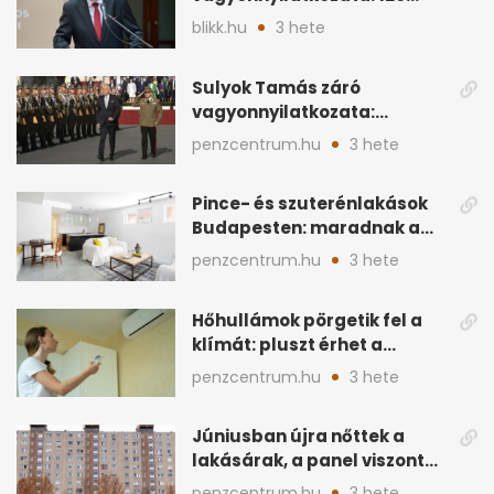
milliós megtakarítás, 5
blikk.hu
3 hete
ingatlan
Sulyok Tamás záró
vagyonnyilatkozata:
ingatlanok és
penzcentrum.hu
3 hete
megtakarítások
Pince- és szuterénlakások
Budapesten: maradnak a
szigorú szabályok
penzcentrum.hu
3 hete
Hőhullámok pörgetik fel a
klímát: pluszt érhet a
lakásban a hűtés
penzcentrum.hu
3 hete
Júniusban újra nőttek a
lakásárak, a panel viszont
lemaradt
penzcentrum.hu
3 hete