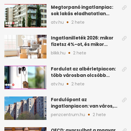
Megtorpanó ingatlanpiac:
sok lakás eladhatatlan
maradhat árcsökkentés
atv.hu
2 hete
nélkül
Ingatlanilleték 2026: mikor
fizetsz 4%-ot, és mikor
úszható meg legálisan?
blikk.hu
2 hete
Fordulat az albérletpiacon:
több városban olcsóbb
lehet a hiteltörlesztő
atv.hu
2 hete
Fordulópont az
ingatlanpiacon: van város,
ahol a vétel már olcsóbb
penzcentrum.hu
2 hete
OECD: gyorsulhat a magyar