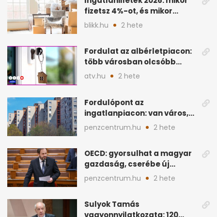
Ingatlanilleték 2026: mikor
fizetsz 4%-ot, és mikor
úszható meg legálisan?
blikk.hu
2 hete
Fordulat az albérletpiacon:
több városban olcsóbb
lehet a hiteltörlesztő
atv.hu
2 hete
Fordulópont az
ingatlanpiacon: van város,
ahol a vétel már olcsóbb
penzcentrum.hu
2 hete
OECD: gyorsulhat a magyar
gazdaság, cserébe új
ingatlanadó is felmerül
penzcentrum.hu
2 hete
Sulyok Tamás
vagyonnyilatkozata: 120