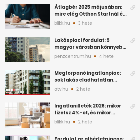
Átlagbér 2025 májusában:
mire elég Otthon Startnál és
hitelnél?
blikk.hu
3 hete
Lakáspiaci fordulat: 5
magyar városban könnyebb
lett lakást venni
penzcentrum.hu
4 hete
Megtorpanó ingatlanpiac:
sok lakás eladhatatlan
maradhat árcsökkentés
atv.hu
2 hete
nélkül
Ingatlanilleték 2026: mikor
fizetsz 4%-ot, és mikor
úszható meg legálisan?
blikk.hu
2 hete
Fordulat az albérletpiacon: