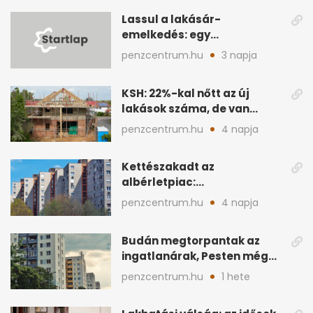
Lassul a lakásár-
emelkedés: egy
vármegyében már
penzcentrum.hu
3 napja
csökkentek az árak
KSH: 22%-kal nőtt az új
lakások száma, de van
vármegye új építés nélkül
penzcentrum.hu
4 napja
Kettészakadt az
albérletpiac:
egyetemvárosokban
penzcentrum.hu
4 napja
elfogytak a kiadó lakások
Budán megtorpantak az
ingatlanárak, Pesten még
mindig gyors a drágulás
penzcentrum.hu
1 hete