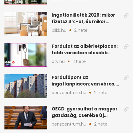
nélkül
Ingatlanilleték 2026: mikor
fizetsz 4%-ot, és mikor
úszható meg legálisan?
blikk.hu
2 hete
Fordulat az albérletpiacon:
több városban olcsóbb
lehet a hiteltörlesztő
atv.hu
2 hete
Fordulópont az
ingatlanpiacon: van város,
ahol a vétel már olcsóbb
penzcentrum.hu
2 hete
OECD: gyorsulhat a magyar
gazdaság, cserébe új
ingatlanadó is felmerül
penzcentrum.hu
2 hete