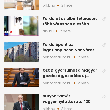
úszható meg legálisan?
blikk.hu
2 hete
Fordulat az albérletpiacon:
több városban olcsóbb
lehet a hiteltörlesztő
atv.hu
2 hete
Fordulópont az
ingatlanpiacon: van város,
ahol a vétel már olcsóbb
penzcentrum.hu
2 hete
OECD: gyorsulhat a magyar
gazdaság, cserébe új
ingatlanadó is felmerül
penzcentrum.hu
2 hete
Sulyok Tamás
vagyonnyilatkozata: 120
milliós megtakarítás, 5
blikk.hu
3 hete