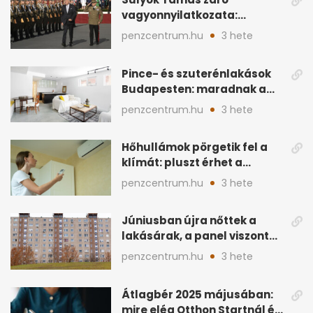
vagyonnyilatkozata:
ingatlanok és
penzcentrum.hu
3 hete
megtakarítások
Pince- és szuterénlakások
Budapesten: maradnak a
szigorú szabályok
penzcentrum.hu
3 hete
Hőhullámok pörgetik fel a
klímát: pluszt érhet a
lakásban a hűtés
penzcentrum.hu
3 hete
Júniusban újra nőttek a
lakásárak, a panel viszont
lemaradt
penzcentrum.hu
3 hete
Átlagbér 2025 májusában:
mire elég Otthon Startnál és