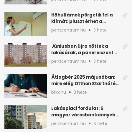
Hőhullámok pörgetik fel a
klímát: pluszt érhet a
lakásban a hűtés
penzcentrum.hu
3 hete
Júniusban újra nőttek a
lakásárak, a panel viszont
lemaradt
penzcentrum.hu
3 hete
Átlagbér 2025 májusában:
mire elég Otthon Startnál és
hitelnél?
blikk.hu
3 hete
Lakáspiaci fordulat: 5
magyar városban könnyebb
lett lakást venni
penzcentrum.hu
4 hete