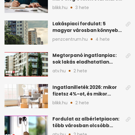
hitelnél?
blikk.hu
3 hete
Lakáspiaci fordulat: 5
magyar városban könnyebb
lett lakást venni
penzcentrum.hu
4 hete
Megtorpanó ingatlanpiac:
sok lakás eladhatatlan
maradhat árcsökkentés
atv.hu
2 hete
nélkül
Ingatlanilleték 2026: mikor
fizetsz 4%-ot, és mikor
úszható meg legálisan?
blikk.hu
2 hete
Fordulat az albérletpiacon:
több városban olcsóbb
lehet a hiteltörlesztő
atv.hu
2 hete