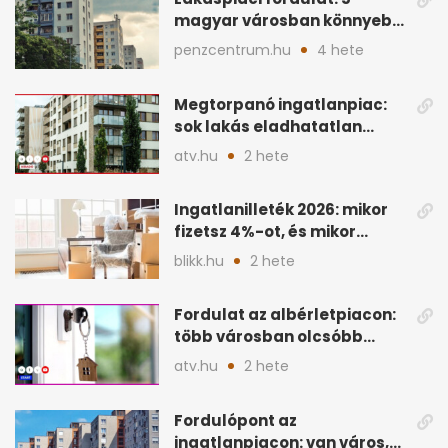
magyar városban könnyebb
lett lakást venni
penzcentrum.hu
4 hete
Megtorpanó ingatlanpiac:
sok lakás eladhatatlan
maradhat árcsökkentés
atv.hu
2 hete
nélkül
Ingatlanilleték 2026: mikor
fizetsz 4%-ot, és mikor
úszható meg legálisan?
blikk.hu
2 hete
Fordulat az albérletpiacon:
több városban olcsóbb
lehet a hiteltörlesztő
atv.hu
2 hete
Fordulópont az
ingatlanpiacon: van város,