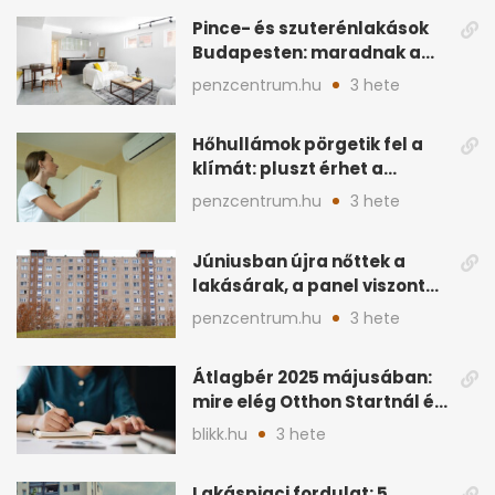
Pince- és szuterénlakások
Budapesten: maradnak a
szigorú szabályok
penzcentrum.hu
3 hete
Hőhullámok pörgetik fel a
klímát: pluszt érhet a
lakásban a hűtés
penzcentrum.hu
3 hete
Júniusban újra nőttek a
lakásárak, a panel viszont
lemaradt
penzcentrum.hu
3 hete
Átlagbér 2025 májusában:
mire elég Otthon Startnál és
hitelnél?
blikk.hu
3 hete
Lakáspiaci fordulat: 5