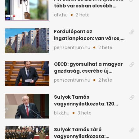
több városban olcsóbb
lehet a hiteltörlesztő
atv.hu
2 hete
Fordulópont az
ingatlanpiacon: van város,
ahol a vétel már olcsóbb
penzcentrum.hu
2 hete
OECD: gyorsulhat a magyar
gazdaság, cserébe új
ingatlanadó is felmerül
penzcentrum.hu
2 hete
Sulyok Tamás
vagyonnyilatkozata: 120
milliós megtakarítás, 5
blikk.hu
3 hete
ingatlan
Sulyok Tamás záró
vagyonnyilatkozata: