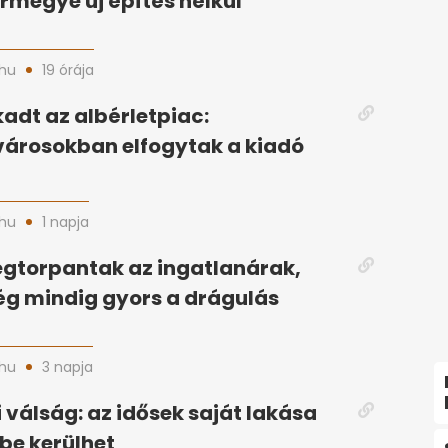
rmegye új építés nélkül
hu
19 órája
adt az albérletpiac:
árosokban elfogytak a kiadó
hu
1 napja
gtorpantak az ingatlanárak,
g mindig gyors a drágulás
hu
3 napja
 válság: az idősek saját lakása
ybe kerülhet