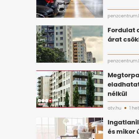
penzcentrum.
Fordulat 
árat csök
penzcentrum.
Megtorpan
eladhata
nélkül
atv.hu
1 he
Ingatlani
és mikor 