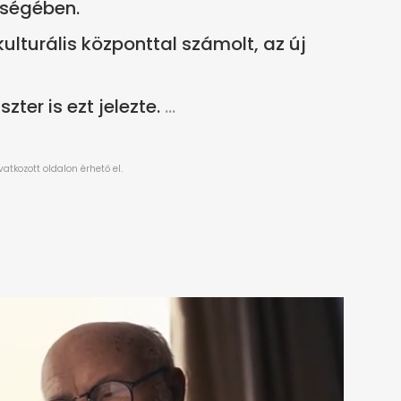
tségében.
kulturális központtal számolt, az új
szter is ezt jelezte.