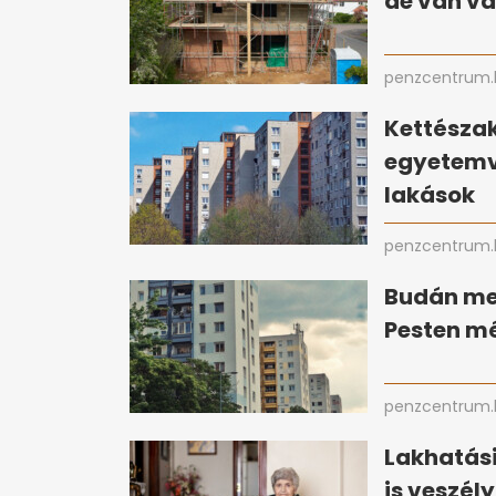
de van vá
penzcentrum.
Kettészak
egyetemv
lakások
penzcentrum.
Budán me
Pesten mé
penzcentrum.
Lakhatási
is veszél