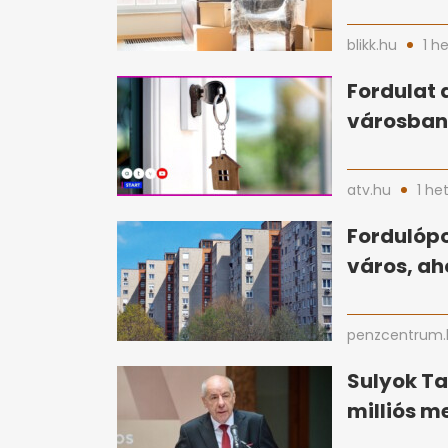
blikk.hu
1 h
Fordulat 
városban 
atv.hu
1 he
Fordulópo
város, ah
penzcentrum.
Sulyok T
milliós m