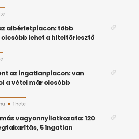
ete
az albérletpiacon: több
olcsóbb lehet a hiteltörlesztő
te
nt az ingatlanpiacon: van
ol a vétel már olcsóbb
hu
1 hete
amás vagyonnyilatkozata: 120
egtakarítás, 5 ingatlan