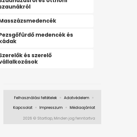
Szaunázásról és otthoni
szaunákról
Masszázsmedencék
Pezsgőfürdő medencék és
kádak
Szerelők és szerelő
vállalkozások
Felhasználási feltételek
Adatvédelem
Kapcsolat
Impresszum
Médiaajánlat
2026 © Startlap, Minden jog fenntartva