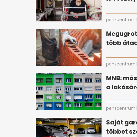
penzcentrum.
Megugrott
több átad
penzcentrum.
MNB: más
a lakásár
penzcentrum.
Saját gar
többet sz