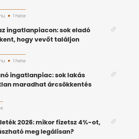
hu
1 hete
az ingatlanpiacon: sok eladó
kent, hogy vevőt találjon
hu
1 hete
ó ingatlanpiac: sok lakás
tlan maradhat árcsökkentés
te
lleték 2026: mikor fizetsz 4%-ot,
úszható meg legálisan?