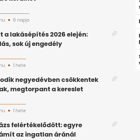
hu
6 napja
 a lakásépítés 2026 elején:
ás, sok új engedély
hu
1 hete
odik negyedévben csökkentek
ak, megtorpant a kereslet
hu
1 hete
ázs felértékelődött: egyre
ámít az ingatlan áránál