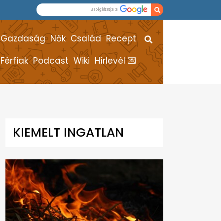
Gazdaság
Nők
Család
Recept
Férfiak
Podcast
Wiki
Hírlevél 💌
KIEMELT INGATLAN
HÍREK