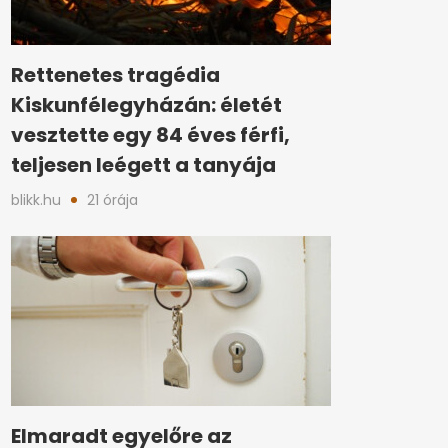
Rettenetes tragédia
Kiskunfélegyházán: életét
vesztette egy 84 éves férfi,
teljesen leégett a tanyája
blikk.hu
21 órája
Elmaradt egyelőre az