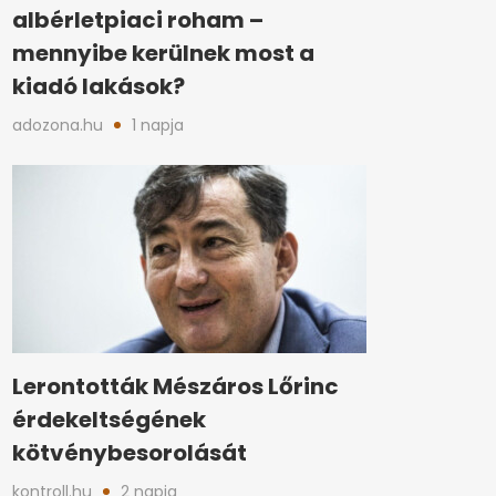
albérletpiaci roham –
mennyibe kerülnek most a
kiadó lakások?
adozona.hu
1 napja
Lerontották Mészáros Lőrinc
érdekeltségének
kötvénybesorolását
kontroll.hu
2 napja