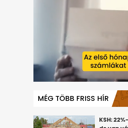
0
seconds
of
MÉG TÖBB FRISS HÍR
2
minutes,
6
seconds
Volume
0%
KSH: 22%-