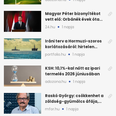
bővítésre
Magyar Péter bizonyítékot
vett elő: Orbánék évek óta
tudtak az energiarendszer
24.hu
1 napja
összeomlásáról
Iráni terv a Hormuzi-szoros
korlátozásáról: hirtelen
megugrott az olajár
portfolio.hu
1 napja
KSH: 10,1%-kal nőtt az ipari
termelés 2026 júniusában
adozona.hu
1 napja
Raskó György: csökkenhet a
zöldség-gyümölcs áfája,
bajban a kukorica
mfor.hu
1 napja