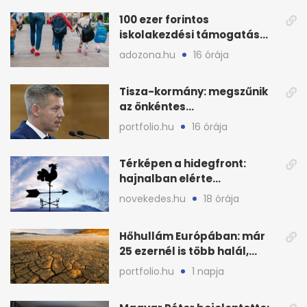
100 ezer forintos
iskolakezdési támogatás
2026 őszén: adózás,
adozona.hu
16 órája
munkáltatói plusz
Tisza-kormány: megszűnik
az önkéntes
fogyasztáscsökkentés
portfolio.hu
16 órája
Térképen a hidegfront:
hajnalban elérte
Magyarország határát
novekedes.hu
18 órája
Hőhullám Európában: már
25 ezernél is több halál,
folytatódhat
portfolio.hu
1 napja