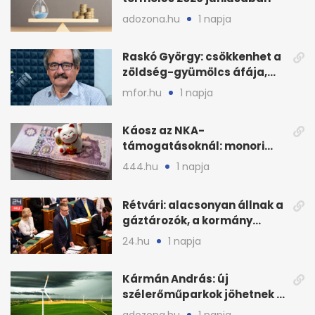
adozona.hu
1 napja
Raskó György: csökkenhet a
zöldség-gyümölcs áfája,
bajban a kukorica
mfor.hu
1 napja
Káosz az NKA-
támogatásoknál: monori
civilek elszámolásai és
444.hu
1 napja
megbízásai
Rétvári: alacsonyan állnak a
gáztározók, a kormány
válságról válságra jut
24.hu
1 napja
Kármán András: új
szélerőműparkok jöhetnek a
kormányülés döntése
adozona.hu
1 napja