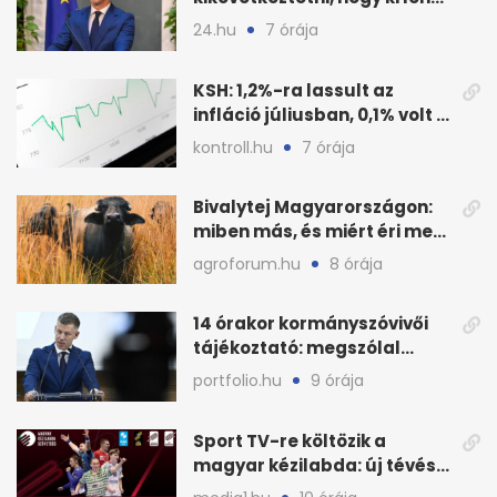
a három jelölt
24.hu
7 órája
KSH: 1,2%-ra lassult az
infláció júliusban, 0,1% volt a
havi áresés
kontroll.hu
7 órája
Bivalytej Magyarországon:
miben más, és miért éri meg
feldolgozni?
agroforum.hu
8 órája
14 órakor kormányszóvivői
tájékoztató: megszólal
Magyar Péter is
portfolio.hu
9 órája
Sport TV-re költözik a
magyar kézilabda: új tévés
megállapodás