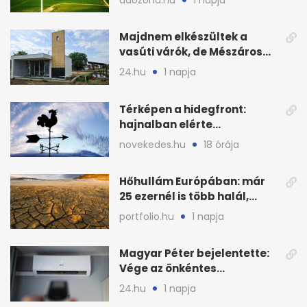
nyomán
Majdnem elkészültek a
vasúti várók, de Mészáros
bizalmasa leromboltatja
24.hu
1 napja
Térképen a hidegfront:
hajnalban elérte
Magyarország határát
novekedes.hu
18 órája
Hőhullám Európában: már
25 ezernél is több halál,
folytatódhat
portfolio.hu
1 napja
Magyar Péter bejelentette:
Vége az önkéntes
fogyasztáscsökkentésnek
24.hu
1 napja