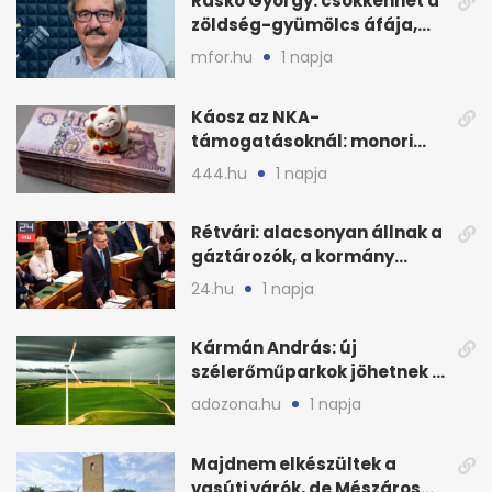
Raskó György: csökkenhet a
zöldség-gyümölcs áfája,
bajban a kukorica
mfor.hu
1 napja
Káosz az NKA-
támogatásoknál: monori
civilek elszámolásai és
444.hu
1 napja
megbízásai
Rétvári: alacsonyan állnak a
gáztározók, a kormány
válságról válságra jut
24.hu
1 napja
Kármán András: új
szélerőműparkok jöhetnek a
kormányülés döntése
adozona.hu
1 napja
nyomán
Majdnem elkészültek a
vasúti várók, de Mészáros