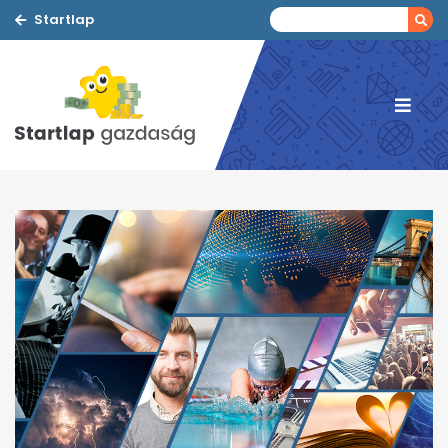
Startlap