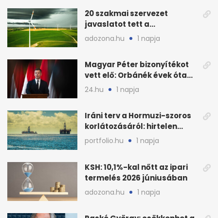
20 szakmai szervezet
javaslatot tett a
fenntartható szélenergia-
adozona.hu
1 napja
bővítésre
Magyar Péter bizonyítékot
vett elő: Orbánék évek óta
tudtak az energiarendszer
24.hu
1 napja
összeomlásáról
Iráni terv a Hormuzi-szoros
korlátozásáról: hirtelen
megugrott az olajár
portfolio.hu
1 napja
KSH: 10,1%-kal nőtt az ipari
termelés 2026 júniusában
adozona.hu
1 napja