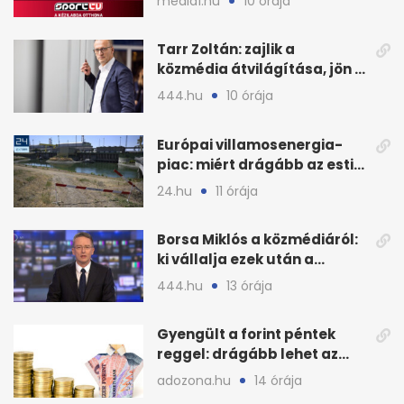
media1.hu
10 órája
Tarr Zoltán: zajlik a
közmédia átvilágítása, jön a
nyilvános véleményezés
444.hu
10 órája
Európai villamosenergia-
piac: miért drágább az esti
áram Magyarországon
24.hu
11 órája
Borsa Miklós a közmédiáról:
ki vállalja ezek után a
munkát?
444.hu
13 órája
Gyengült a forint péntek
reggel: drágább lehet az
euró és a dollár
adozona.hu
14 órája