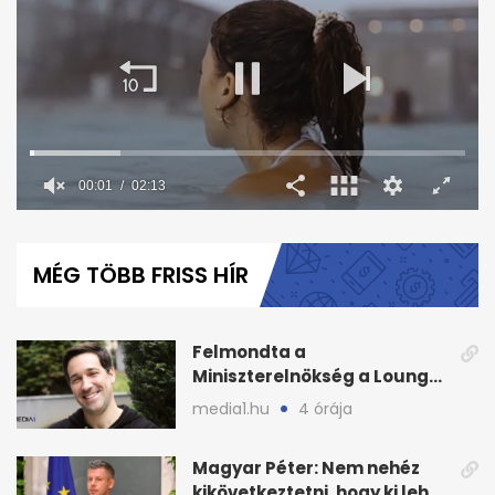
00:02
02:13
0
seconds
of
MÉG TÖBB FRISS HÍR
2
minutes,
13
seconds
Felmondta a
Miniszterelnökség a Lounge
Event keretszerződését
media1.hu
4 órája
Magyar Péter: Nem nehéz
kikövetkeztetni, hogy ki lehet