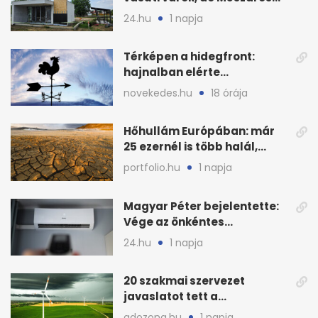
bizalmasa leromboltatja
24.hu
1 napja
Térképen a hidegfront:
hajnalban elérte
Magyarország határát
novekedes.hu
18 órája
Hőhullám Európában: már
25 ezernél is több halál,
folytatódhat
portfolio.hu
1 napja
Magyar Péter bejelentette:
Vége az önkéntes
fogyasztáscsökkentésnek
24.hu
1 napja
20 szakmai szervezet
javaslatot tett a
fenntartható szélenergia-
adozona.hu
1 napja