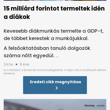
15 milliárd forintot termeltek idén
a diákok
Kevesebb diákmunkás termelte a GDP-t,
de többet kerestek a munkájukkal.
A felsőoktatásban tanuló dolgozók
száma nőtt egyedül.
24.hu
9 éve
Eredeti cikk megnyitása