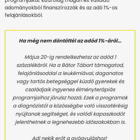
programjaikat kizárólag magán és vállalati
adományokból finanszírozzák és az adó 1%-os
felajánlásokból.
Ha még nem döntöttél az adód 1%-áról…
Május 20-ig rendelkezhetsz az adód 1
százalékáról. Ha a Bátor Tábort támogatod,
felajánlásoddal a leukémiával, daganatos
vagy tartós betegséggel küzdő gyerekek és
családjaik ingyenes élményterápiás
programjaihoz járulsz hozzá. Ezek a programok
a diagnózistól a közösségbe való visszatérésig
nyújtanak segítséget, és valódi kapaszkodót
jelenthetnek a legnehezebb időszakokban is.
Adj nekik erőt a gyógyuláshoz!