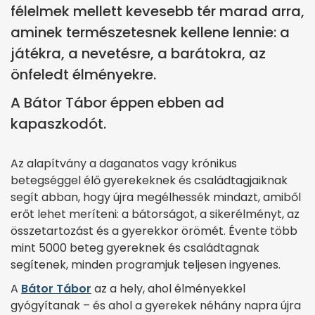
félelmek mellett kevesebb tér marad arra,
aminek természetesnek kellene lennie: a
játékra, a nevetésre, a barátokra, az
önfeledt élményekre.
A Bátor Tábor éppen ebben ad
kapaszkodót.
Az alapítvány a daganatos vagy krónikus
betegséggel élő gyerekeknek és családtagjaiknak
segít abban, hogy újra megélhessék mindazt, amiből
erőt lehet meríteni: a bátorságot, a sikerélményt, az
összetartozást és a gyerekkor örömét. Évente több
mint 5000 beteg gyereknek és családtagnak
segítenek, minden programjuk teljesen ingyenes.
A
Bátor Tábor
az a hely, ahol élményekkel
gyógyítanak – és ahol a gyerekek néhány napra újra