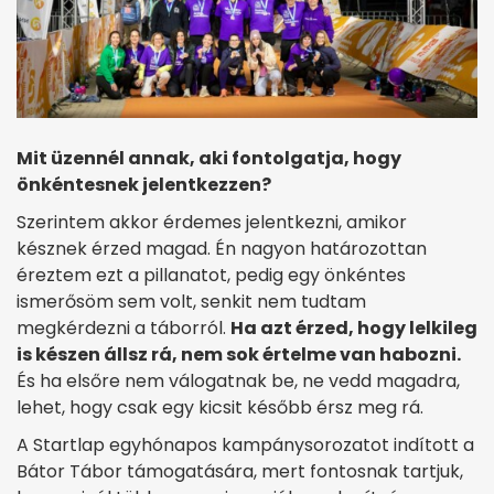
Mit üzennél annak, aki fontolgatja, hogy
önkéntesnek jelentkezzen?
Szerintem akkor érdemes jelentkezni, amikor
késznek érzed magad. Én nagyon határozottan
éreztem ezt a pillanatot, pedig egy önkéntes
ismerősöm sem volt, senkit nem tudtam
megkérdezni a táborról.
Ha azt érzed, hogy lelkileg
is készen állsz rá, nem sok értelme van habozni.
És ha elsőre nem válogatnak be, ne vedd magadra,
lehet, hogy csak egy kicsit később érsz meg rá.
A Startlap egyhónapos kampánysorozatot indított a
Bátor Tábor támogatására, mert fontosnak tartjuk,