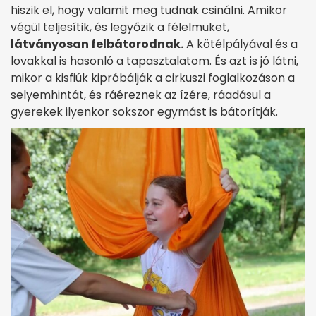
hiszik el, hogy valamit meg tudnak csinálni. Amikor
végül teljesítik, és legyőzik a félelmüket,
látványosan felbátorodnak.
A kötélpályával és a
lovakkal is hasonló a tapasztalatom. És azt is jó látni,
mikor a kisfiúk kipróbálják a cirkuszi foglalkozáson a
selyemhintát, és ráéreznek az ízére, ráadásul a
gyerekek ilyenkor sokszor egymást is bátorítják.