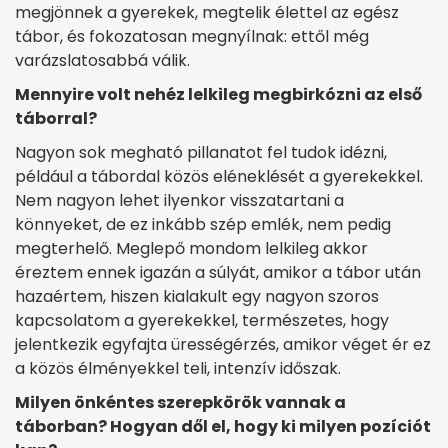
megjönnek a gyerekek, megtelik élettel az egész
tábor, és fokozatosan megnyílnak: ettől még
varázslatosabbá válik.
Mennyire volt nehéz lelkileg megbirkózni az első
táborral?
Nagyon sok megható pillanatot fel tudok idézni,
például a tábordal közös eléneklését a gyerekekkel.
Nem nagyon lehet ilyenkor visszatartani a
könnyeket, de ez inkább szép emlék, nem pedig
megterhelő. Meglepő mondom lelkileg akkor
éreztem ennek igazán a súlyát, amikor a tábor után
hazaértem, hiszen kialakult egy nagyon szoros
kapcsolatom a gyerekekkel, természetes, hogy
jelentkezik egyfajta ürességérzés, amikor véget ér ez
a közös élményekkel teli, intenzív időszak.
Milyen önkéntes szerepkörök vannak a
táborban? Hogyan dől el, hogy ki milyen pozíciót