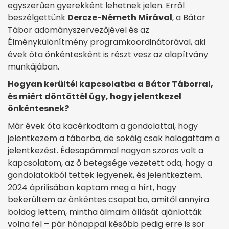
egyszerűen gyerekként lehetnek jelen. Erről
beszélgettünk
Dercze-Németh Mírával
, a Bátor
Tábor adományszervezőjével és az
Élménykülönítmény programkoordinátorával, aki
évek óta önkéntesként is részt vesz az alapítvány
munkájában.
Hogyan kerültél kapcsolatba a Bátor Táborral,
és miért döntöttél úgy, hogy jelentkezel
önkéntesnek?
Már évek óta kacérkodtam a gondolattal, hogy
jelentkezem a táborba, de sokáig csak halogattam a
jelentkezést. Édesapámmal nagyon szoros volt a
kapcsolatom, az ő betegsége vezetett oda, hogy a
gondolatokból tettek legyenek, és jelentkeztem.
2024 áprilisában kaptam meg a hírt, hogy
bekerültem az önkéntes csapatba, amitől annyira
boldog lettem, mintha álmaim állását ajánlották
volna fel – pár hónappal később pedig erre is sor