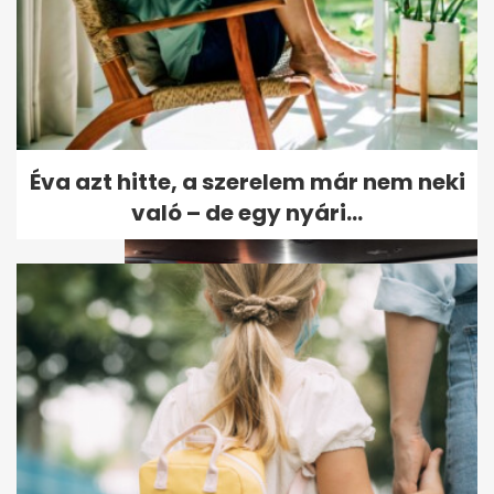
Térképen a hidegfront:
hajnalban elérte
Magyarország határát
Éva azt hitte, a szerelem már nem neki
való – de egy nyári...