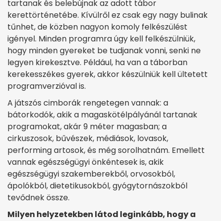
tartanak és belebújnak az adott tábor
kerettörténetébe. Kívülről ez csak egy nagy bulinak
tűnhet, de közben nagyon komoly felkészülést
igényel. Minden programra úgy kell felkészülniük,
hogy minden gyereket be tudjanak vonni, senki ne
legyen kirekesztve. Például, ha van a táborban
kerekesszékes gyerek, akkor készülniük kell ültetett
programverzióval is.
A játszós cimborák rengetegen vannak: a
bátorkodók, akik a magaskötélpályánál tartanak
programokat, akár 9 méter magasban; a
cirkuszosok, bűvészek, médiások, lovasok,
performing artosok, és még sorolhatnám. Emellett
vannak egészségügyi önkéntesek is, akik
egészségügyi szakemberekből, orvosokból,
ápolókból, dietetikusokból, gyógytornászokból
tevődnek össze.
Milyen helyzetekben látod leginkább, hogy a