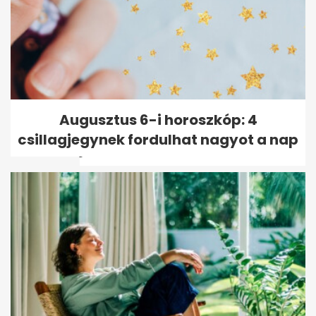
Donald Trump rendeletben
Augusztus 6-i horoszkóp: 4
szigorította a születési jogon
csillagjegynek fordulhat nagyot a nap
járó...