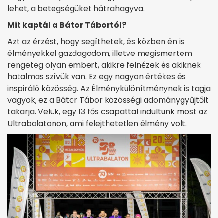
lehet, a betegségüket hátrahagyva.
Mit kaptál a Bátor Tábortól?
Azt az érzést, hogy segíthetek, és közben én is
élményekkel gazdagodom, illetve megismertem
rengeteg olyan embert, akikre felnézek és akiknek
hatalmas szívük van. Ez egy nagyon értékes és
inspiráló közösség. Az Élménykülönítménynek is tagja
vagyok, ez a Bátor Tábor közösségi adománygyűjtőit
takarja. Velük, egy 13 fős csapattal indultunk most az
Ultrabalatonon, ami felejthetetlen élmény volt.