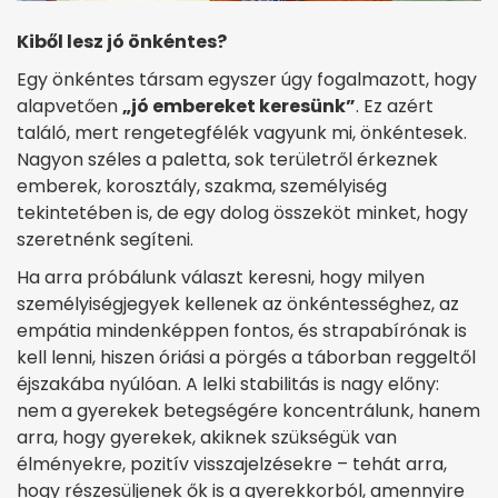
Kiből lesz jó önkéntes?
Egy önkéntes társam egyszer úgy fogalmazott, hogy
alapvetően
„jó embereket keresünk”
. Ez azért
találó, mert rengetegfélék vagyunk mi, önkéntesek.
Nagyon széles a paletta, sok területről érkeznek
emberek, korosztály, szakma, személyiség
tekintetében is, de egy dolog összeköt minket, hogy
szeretnénk segíteni.
Ha arra próbálunk választ keresni, hogy milyen
személyiségjegyek kellenek az önkéntességhez, az
empátia mindenképpen fontos, és strapabírónak is
kell lenni, hiszen óriási a pörgés a táborban reggeltől
éjszakába nyúlóan. A lelki stabilitás is nagy előny:
nem a gyerekek betegségére koncentrálunk, hanem
arra, hogy gyerekek, akiknek szükségük van
élményekre, pozitív visszajelzésekre – tehát arra,
hogy részesüljenek ők is a gyerekkorból, amennyire