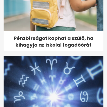
Tarolt az új Pókember: 6 nap
alatt 1,05 milliárd dollár
bevétel
Pénzbírságot kaphat a szülő, ha
kihagyja az iskolai fogadóórát