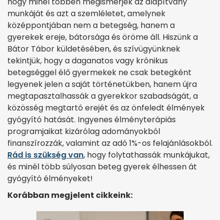
hogy minél többen megismerjék az alapítvány
munkáját és azt a szemléletet, amelynek
középpontjában nem a betegség, hanem a
gyerekek ereje, bátorsága és öröme áll. Hiszünk a
Bátor Tábor küldetésében, és szívügyünknek
tekintjük, hogy a daganatos vagy krónikus
betegséggel élő gyermekek ne csak betegként
legyenek jelen a saját történetükben, hanem újra
megtapasztalhassák a gyerekkor szabadságát, a
közösség megtartó erejét és az önfeledt élmények
gyógyító hatását. Ingyenes élményterápiás
programjaikat kizárólag adományokból
finanszírozzák, valamint az adó 1%-os felajánlásokból.
Rád is szükség van
, hogy folytathassák munkájukat,
és minél több súlyosan beteg gyerek élhessen át
gyógyító élményeket!
Korábban megjelent cikkeink: