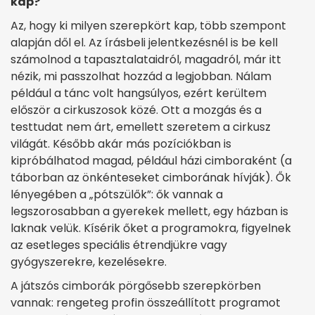
kap?
Az, hogy ki milyen szerepkört kap, több szempont
alapján dől el. Az írásbeli jelentkezésnél is be kell
számolnod a tapasztalataidról, magadról, már itt
nézik, mi passzolhat hozzád a legjobban. Nálam
például a tánc volt hangsúlyos, ezért kerültem
először a cirkuszosok közé. Ott a mozgás és a
testtudat nem árt, emellett szeretem a cirkusz
világát. Később akár más pozíciókban is
kipróbálhatod magad, például házi cimboraként (a
táborban az önkénteseket cimborának hívják). Ők
lényegében a „pótszülők”: ők vannak a
legszorosabban a gyerekek mellett, egy házban is
laknak velük. Kísérik őket a programokra, figyelnek
az esetleges speciális étrendjükre vagy
gyógyszerekre, kezelésekre.
A játszós cimborák pörgősebb szerepkörben
vannak: rengeteg profin összeállított programot