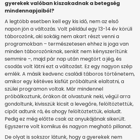
gyerekek valóban kiszakadnak a betegség
mindennapjaiból?
A legtöbb esetben kell egy kis idő, nem az első
napon jön a változás. Volt például egy 13-14 év körüli
táborozónk, aki sokáig nem akart részt venni a
programokban – természetesen ehhez is joga van
minden táborozónknak, senkit nem kényszerítünk
semmire –, majd pár nap után megtört a jég, és
csodás volt látni ezt a változást. Ez egy nagyon szép
emlék. A másik kedvenc családi táboros történetem,
amikor egy kétéves kisfiút próbáltunk elaltatni, a
szülei programon voltak. Már mindennel
próbálkoztunk, órákon át olvastunk neki, végül arra
gondoltunk, kivisszük kicsit a levegőre, felöltöztettük,
cipőt adtunk rá, és ahogy felöltöztettük, elaludt.
Pedig ez még előtte csak az anyukájának sikerült.
Egyszerre volt komikus és nagyon megható pillanat.
De olyat is sokszor látunk, hogy a gyerekek nem