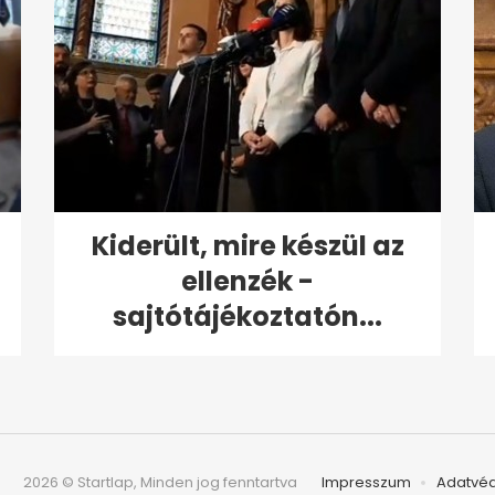
Kiderült, mire készül az
ellenzék -
sajtótájékoztatón...
2026 © Startlap, Minden jog fenntartva
Impresszum
Adatvé