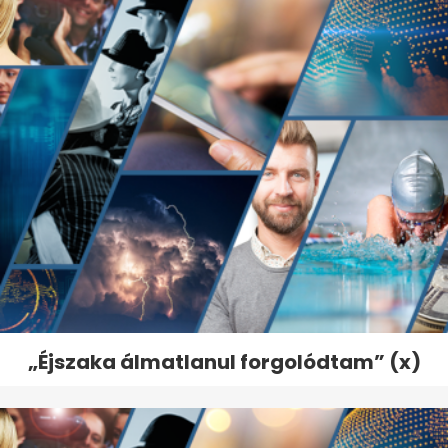
„Éjszaka álmatlanul forgolódtam” (x)