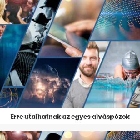
Erre utalhatnak az egyes alváspózok