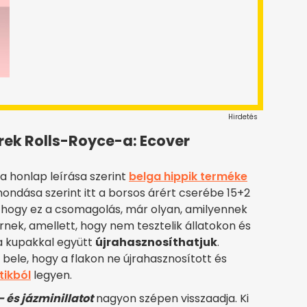
Hirdetés
erek Rolls-Royce-a: Ecover
a honlap leírása szerint
belga hippik terméke
mondása szerint itt a borsos árért cserébe 15+2
, hogy ez a csomagolás, már olyan, amilyennek
érnek, amellett, hogy nem tesztelik állatokon és
a kupakkal együtt
újrahasznosíthatjuk
.
 bele, hogy a flakon ne újrahasznosított és
tikból
legyen.
- és jázminillatot
nagyon szépen visszaadja. Ki