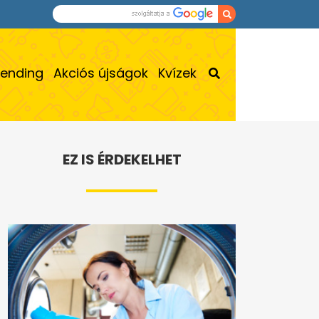
rending
Akciós újságok
Kvízek
EZ IS ÉRDEKELHET