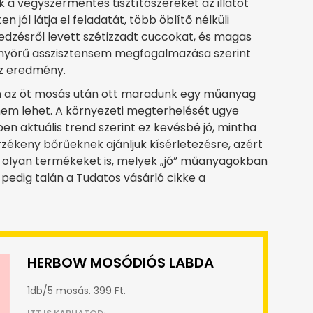
 a vegyszermentes tisztítószereket az illatot
n jól látja el feladatát, több öblítő nélküli
dzésről levett szétizzadt cuccokat, és magas
nyörű asszisztensem megfogalmazása szerint
 az eredmény.
nben az öt mosás után ott maradunk egy műanyag
nem lehet. A környezeti megterhelését ugye
n aktuális trend szerint ez kevésbé jó, mintha
zékeny bőrűeknek ajánljuk kísérletezésre, azért
rt olyan termékeket is, melyek „jó” műanyagokban
, pedig talán a Tudatos vásárló cikke a
HERBOW MOSÓDIÓS LABDA
1db/5 mosás. 399 Ft.