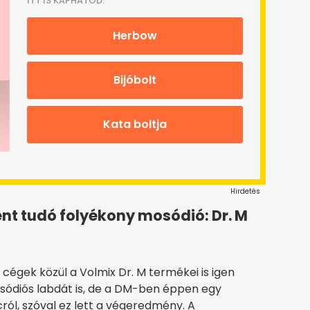
ITT IS KAPHATOD:
Herbow
Bijóbolt
Kata boltja
Hirdetés
nt tudó folyékony mosódió: Dr. M
cégek közül a Volmix Dr. M termékei is igen
sódiós labdát is, de a DM-ben éppen egy
cról, szóval ez lett a végeredmény. A