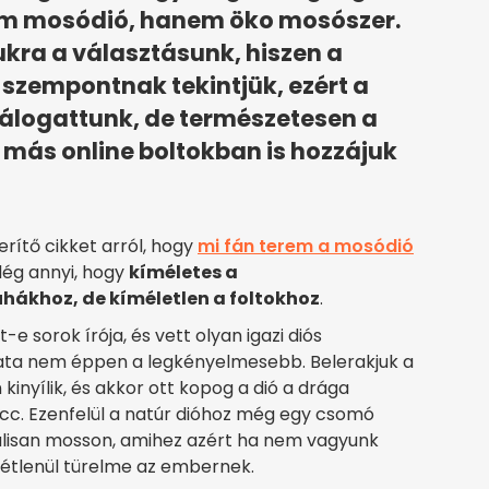
em mosódió, hanem öko mosószer.
rukra a választásunk, hiszen a
szempontnak tekintjük, ezért a
válogattunk, de természetesen a
más online boltokban is hozzájuk
rítő cikket arról, hogy
mi fán terem a mosódió
lég annyi, hogy
kíméletes a
hákhoz, de kíméletlen a foltokhoz
.
-e sorok írója, és vett olyan igazi diós
álata nem éppen a legkényelmesebb. Belerakjuk a
kinyílik, és akkor ott kopog a dió a drága
. Ezenfelül a natúr dióhoz még egy csomó
álisan mosson, amihez azért ha nem vagyunk
ltétlenül türelme az embernek.