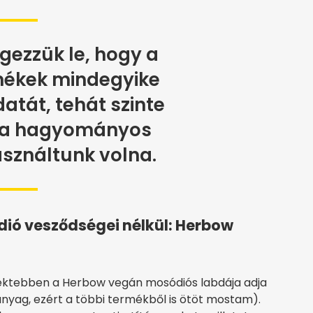
ögezzük le, hogy a
mékek mindegyike
datát, tehát szinte
ha hagyományos
sználtunk volna.
dió vesződségei nélkül: Herbow
irektebben a Herbow vegán mosódiós labdája adja
nyag, ezért a többi termékből is ötöt mostam).