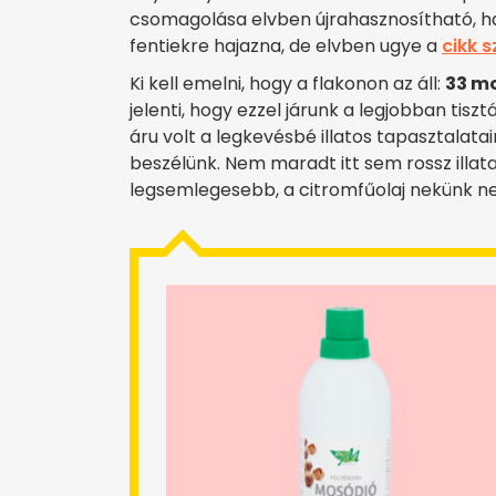
csomagolása elvben újrahasznosítható, ha
fentiekre hajazna, de elvben ugye a
cikk s
Ki kell emelni, hogy a flakonon az áll:
33 mo
jelenti, hogy ezzel járunk a legjobban tis
áru volt a legkevésbé illatos tapasztalatain
beszélünk. Nem maradt itt sem rossz illata
legsemlegesebb, a citromfűolaj nekünk ne