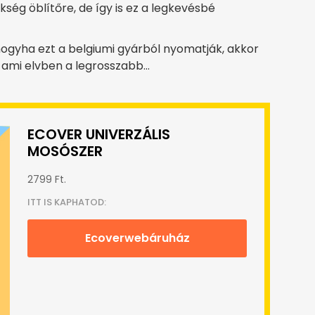
ükség öblítőre, de így is ez a legkevésbé
hogyha ezt a belgiumi gyárból nyomatják, akkor
e, ami elvben a legrosszabb…
ECOVER UNIVERZÁLIS
MOSÓSZER
2799 Ft.
ITT IS KAPHATOD:
Ecoverwebáruház