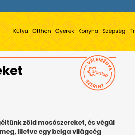
Kütyü
Otthon
Gyerek
Konyha
Szépség
T
eket
.
ltünk zöld mosószereket, és végül
eg, illetve egy belga világcég