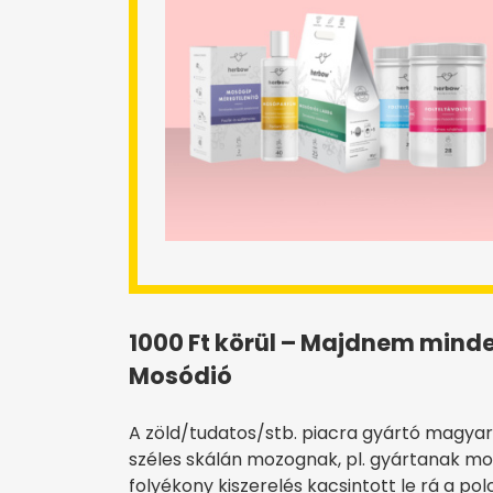
1000 Ft körül – Majdnem minde
Mosódió
A zöld/tudatos/stb. piacra gyártó magyar 
széles skálán mozognak, pl. gyártanak mo
folyékony kiszerelés kacsintott le rá a pol