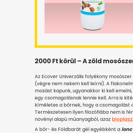
2000 Ft körül – A zöld mosósz
Az Ecover Univerzális folyékony mosószer 
(végre nem nekem kell leírni). A flakonel
mosást kapunk, ugyanakkor ki kell emelni
egy csomagolásnak lennie kell. Arra is kit
kíméletes a bőrnek, hogy a csomagolást 
Természetesen ilyen filozófiába nem is fér
növényi alapú műanyagból, azaz
bioplasz
A bőr- és Földbarát gél egyébként a
lonc