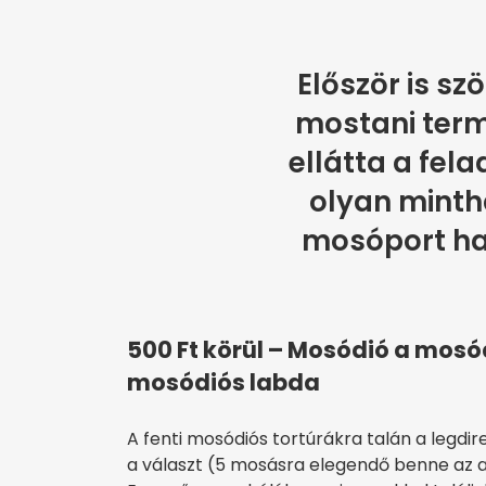
Először is sz
mostani ter
ellátta a fela
olyan mint
mosóport ha
500 Ft körül – Mosódió a mosó
mosódiós labda
A fenti mosódiós tortúrákra talán a legd
a választ (5 mosásra elegendő benne az a