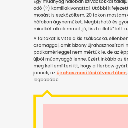
Egy műanyag hálóban szivacsokkal találjuk
adó (?) kamillakivonattal. Utóbbi kifejezette
mosást is eszközöltem, 20 fokon mostam e
hőfokon ágyneműket. Megbízható és gyö
mindkét alkalommal „jó, tiszta illatú” lett
A foltokat is vitte a kis zsákocska, elle
csomaggal, amit bizony újrahasznosítani 
patikamérleggel nem mértük le, de az éppe
újból műanyaggá lenne. Ezért inkább az ér
meg kell említeni itt, hogy a Herbow gyá
jönnek, az
újrahasznosítási útvesztőben
legbabább.