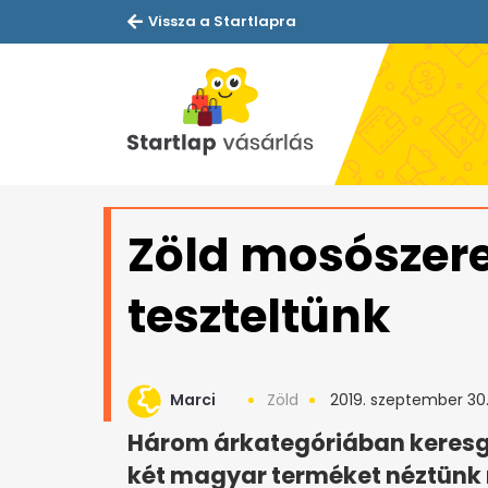
Vissza a Startlapra
Zöld mosószer
teszteltünk
Marci
Zöld
2019. szeptember 30
Három árkategóriában keresgé
két magyar terméket néztünk m