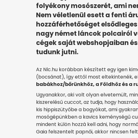
folyékony mosószerét, ami n
Nem véletlenül esett a fenti á
hozzáférhetőséget elsődleges 
nagy német láncok polcairól 
cégek saját webshopjaiban és 
tudunk jutni.
Az Nlc.hu korábban készített egy igen kime
(bocsánat), így ettől most eltekintenék, e
babákhoz/bőrünkhöz, a Földhöz és a ru
Ugyanakkor, aki volt olyan elvetemült, mint
kiszerelésű cuccot, az tudja, hogy haszn
kis hippiszütyőbe a bogyókat, ami gyakran 
mosógépünkben a kavics keménységű cucc
mindent külön hozzá kell adni, hogy norm
Gaia felszentelt papnői, akkor nincsen fe