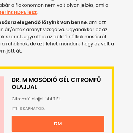
bár a flakonomon nem volt olyan jelzés, ami a
zerint HDPE lesz
.
sásra elegendő lötyink van benne
, ami azt
ztán ár/érték arányt vizsgálva. Ugyanakkor ez az
k szerint, ugye itt is az öblítő nélküli mosásról
 a ruháknak, de azt lehet mondani, hogy ez volt a
m jött át.
DR. M MOSÓDIÓ GÉL CITROMFŰ
OLAJJAL
Citromfű olajjal. 1449 Ft.
ITT IS KAPHATOD:
DM