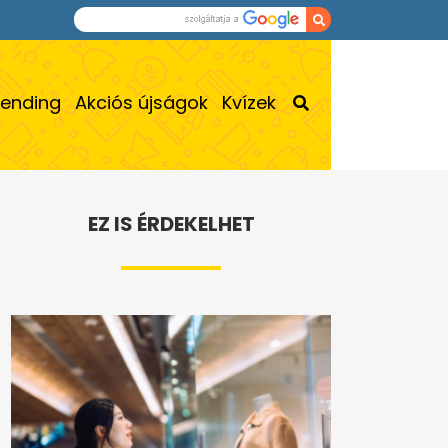
rending
Akciós újságok
Kvízek
EZ IS ÉRDEKELHET