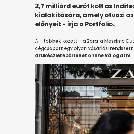
2,7 milliárd eurót költ az Indi
kialakítására, amely ötvözi az 
előnyeit - írja a Portfolio.
A – többek között – a Zara, a Massimo Dut
cégcsoport egy olyan vásárlási rendszert é
árukészletéből lehet online válogatni.