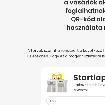
a vásárlók ak
foglalhatnak
QR-kód ala
használata n
A tervek szerint a rendszert a következő 
üzletekben. Hogy ez a magyar üzletekre is
Iratkozz fel a hírl
cikkekről!