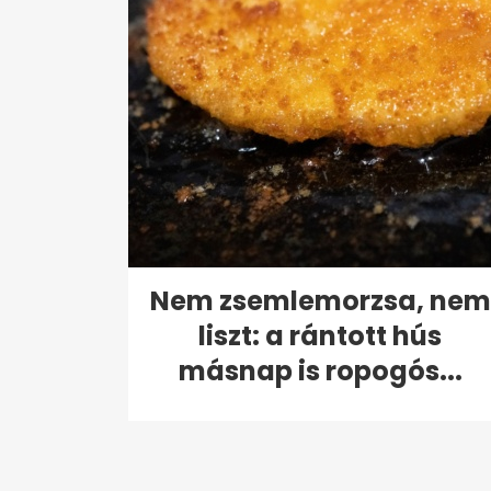
Nem zsemlemorzsa, nem
liszt: a rántott hús
másnap is ropogós...