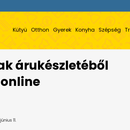
Kütyü
Otthon
Gyerek
Konyha
Szépség
T
ak árukészletéből
online
únius 11.