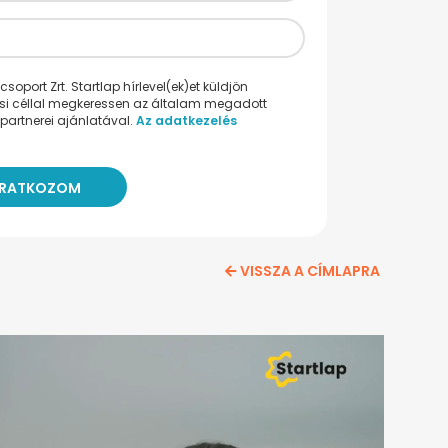
oport Zrt. Startlap hírlevel(ek)et küldjön
ési céllal megkeressen az általam megadott
partnerei ajánlatával.
Az adatkezelés
VISSZA A CÍMLAPRA