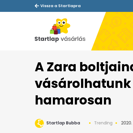
Vissza a Startlapra
A Zara boltjain
vásárolhatunk 
hamarosan
Startlap Bubba
Trending
2020. j