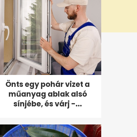
Önts egy pohár vizet a
műanyag ablak alsó
sínjébe, és várj -...