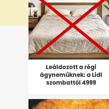
Leáldozott a régi
ágyneműknek: a Lidl
szombattól 4999
forintért...