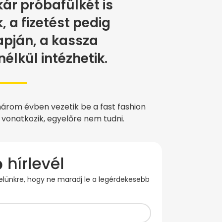
ár próbafülkét is
, a fizetést pedig
pján, a kassza
élkül intézhetik.
három évben vezetik be a fast fashion
 vonatkozik, egyelőre nem tudni.
evelünkre, hogy ne maradj le a legérdekesebb