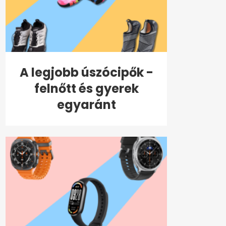
A legjobb úszócipők -
felnőtt és gyerek
egyaránt