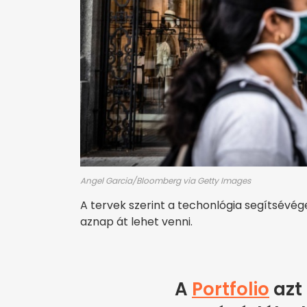
Angel Garcia/Bloomberg via Getty Images
A tervek szerint a techonlógia segítsévé
aznap át lehet venni.
A
Portfolio
azt 