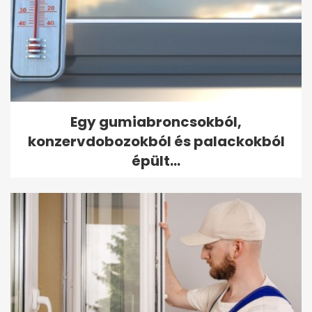
Egy gumiabroncsokból,
konzervdobozokból és palackokból
épült...