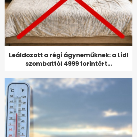
Leáldozott a régi ágyneműknek: a Lidl
szombattól 4999 forintért...