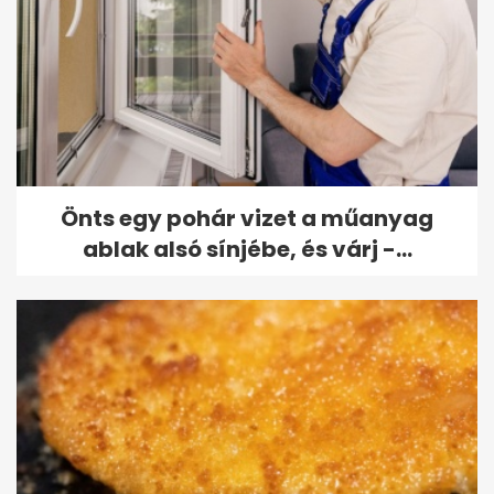
Önts egy pohár vizet a műanyag
ablak alsó sínjébe, és várj -...