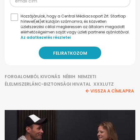
Hozzájárulok, hogy a Central Médiacsoport Zrt. Startlap
hírlevel(ek)et küldjön számomra, és közvetlen
üzletszerzési céllal megkeressen az általam megadott
elérhetőségeimen saját vagy üzleti partnerei ajánlatával.
Az adatkezelés részletei
FORGALOMBÓL KIVONÁS
NÉBIH
NEMZETI
ÉLELMISZERLÁNC-BIZTONSÁGI HIVATAL
XXXLUTZ
VISSZA A CÍMLAPRA