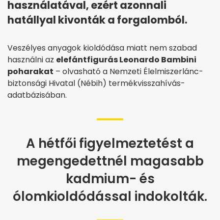
használatával, ezért azonnali
hatállyal kivonták a forgalomból.
Veszélyes anyagok kioldódása miatt nem szabad
használni az
elefántfigurás Leonardo Bambini
poharakat
– olvasható a Nemzeti Élelmiszerlánc-
biztonsági Hivatal (Nébih) termékvisszahívás-
adatbázisában.
A hétfői figyelmeztetést a
megengedettnél magasabb
kadmium- és
ólomkioldódással indokolták.