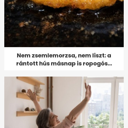
Nem zsemlemorzsa, nem liszt: a
rántott hús másnap is ropogós...