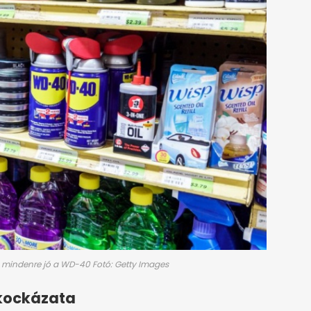
m mindenre jó a WD-40 Fotó: Getty Images
 kockázata