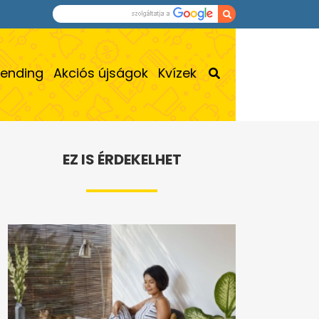
rending
Akciós újságok
Kvízek
EZ IS ÉRDEKELHET