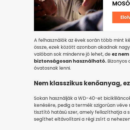
MOSÓ
Elo
A felhasználók az évek során több mint k
össze, ezek között azonban akadnak nagyon
valóban sok mindenre jó lehet, de
ez nem 
biztonságosan használható.
Bizonyos a
óvatosnak lenni.
Nem klasszikus kenőanyag, ez
Sokan használják a WD-40-et biciklilánc
kenésére, pedig a termék szigorúan véve 
tisztító hatású szer, amely fellazíthatja a
segíthet eltávolítani a régi zsírt a neheze