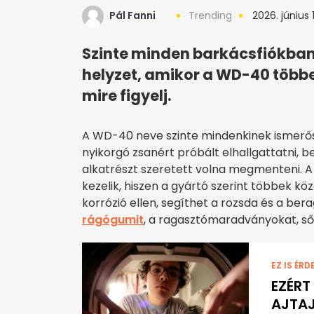
Pál Fanni
Trending
2026. június 1
Szinte minden barkácsfiókban
helyzet, amikor a WD-40 többe
mire figyelj.
A WD-40 neve szinte mindenkinek ismerőse
nyikorgó zsanért próbált elhallgattatni, 
alkatrészt szeretett volna megmenteni. A
kezelik, hiszen a gyártó szerint többek kö
korrózió ellen, segíthet a rozsda és a ber
rágógumit
, a ragasztómaradványokat, sőt 
EZ IS ÉRD
EZÉRT
AJTAJ