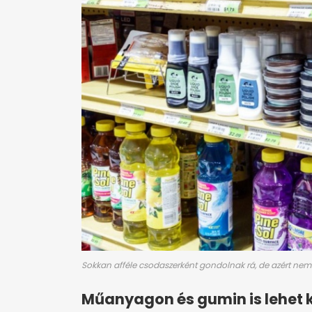
Sokkan afféle csodaszerként gondolnak rá, de azért ne
Műanyagon és gumin is lehet