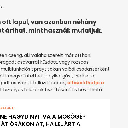
3.
 ott lapul, van azonban néhány
t árthat, mint használ: mutatjuk,
n cseng, aki valaha szerelt már otthon,
beragadt csavarral küzdött, vagy rozsdás
 multifunkciós sprayt sokan valódi csodaszerként
zött megszüntetheti a nyikorgást, védhet a
agadt csavarok fellazításában,
eltávolíthatja a
bizonyos felületek tisztításánál is bevethető.
EKELHET:
 NE HAGYD NYITVA A MOSÓGÉP
ÁT ÓRÁKON ÁT, HA LEJÁRT A