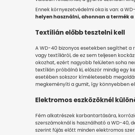
Ennek környezetvédelmi oka is van: a WD-
helyen használni, ahonnan a termék a 
Textílián előbb tesztelni kell
A WD-40 bizonyos esetekben segíthet a r
vagy textíliáról, de ez sem teljesen kock
okozhat, ezért nagyobb felületen soha ne
textílián próbálná ki, először mindig egy 
esetében sokszor kíméletesebb megoldás 
megkeményíti a gumit, így könnyebben el
Elektromos eszközöknél külön
Fém alkatrészek karbantartására, korrózi
szerszámoknál is használható a WD-40, de
szerint fújás előtt minden elektromos sze