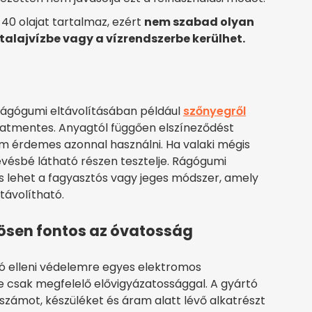
40 olajat tartalmaz, ezért
nem szabad olyan
talajvízbe vagy a vízrendszerbe kerülhet.
ágógumi eltávolításában például
szőnyegről
ázatmentes. Anyagtól függően elszíneződést
m érdemes azonnal használni. Ha valaki mégis
kevésbé látható részen tesztelje. Rágógumi
lehet a fagyasztós vagy jeges módszer, amely
távolítható.
ösen fontos az óvatosság
ó elleni védelemre egyes elektromos
 csak megfelelő elővigyázatossággal. A gyártó
rszámot, készüléket és áram alatt lévő alkatrészt