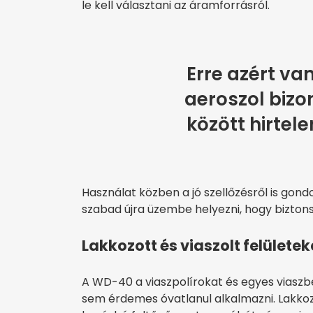
le kell választani az áramforrásról.
Erre azért va
aeroszol biz
között hirtel
Használat közben a jó szellőzésről is gond
szabad újra üzembe helyezni, hogy bizton
Lakkozott és viaszolt felülete
A WD-40 a viaszpolírokat és egyes viaszbe
sem érdemes óvatlanul alkalmazni. Lakkoz