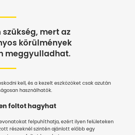
n szükség, mert az
onyos körülmények
en meggyulladhat.
oskodni kell, és a kezelt eszközöket csak azután
ságosan használhatók.
ken foltot hagyhat
vonatokat felpuhíthatja, ezért ilyen felületeken
ott részeknél szintén ajánlott előbb egy