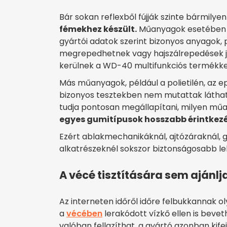
Bár sokan reflexből fújják szinte bármilye
fémekhez készült.
Műanyagok esetében m
gyártói adatok szerint bizonyos anyagok, p
megrepedhetnek vagy hajszálrepedések je
kerülnek a WD-40 multifunkciós termékke
Más műanyagok, például a polietilén, az epoxi
bizonyos tesztekben nem mutattak látható
tudja pontosan megállapítani, milyen mű
egyes gumitípusok hosszabb érintke
Ezért ablakmechanikáknál, ajtózáraknál
alkatrészeknél sokszor biztonságosabb leh
A vécé tisztítására sem ajánlj
Az interneten időről időre felbukkannak o
a
vécében
lerakódott vízkő ellen is beve
valóban fellazíthat, a gyártó azonban kife