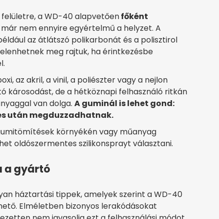
n felületre, a WD-40 alapvetően
főként
ár nem ennyire egyértelmű a helyzet. A
éldául az átlátszó polikarbonát és a polisztirol
lenhetnek meg rajtuk, ha érintkezésbe
l.
, az akril, a vinil, a poliészter vagy a nejlon
 károsodást, de a hétköznapi felhasználó ritkán
anyaggal van dolga.
A guminál is lehet gond:
zés után megduzzadhatnak.
, gumitömítések környékén vagy műanyag
et oldószermentes szilikonsprayt választani.
a a gyártó
lyan háztartási tippek, amelyek szerint a WD-40
thető. Elméletben bizonyos lerakódásokat
jezetten nem javasolja ezt a felhasználási módot.