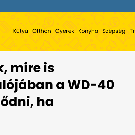
Kütyü
Otthon
Gyerek
Konyha
Szépség
T
, mire is
alójában a WD-40
pődni, ha