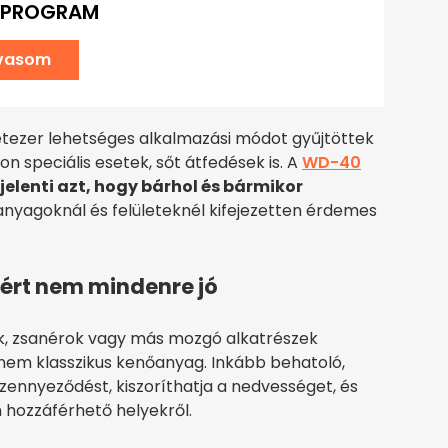
PROGRAM
lvasom
étezer lehetséges alkalmazási módot gyűjtöttek
 speciális esetek, sőt átfedések is. A
WD-40
jelenti azt, hogy bárhol és bármikor
nyagoknál és felületeknél kifejezetten érdemes
ért nem mindenre jó
ok, zsanérok vagy más mozgó alkatrészek
nem klasszikus kenőanyag. Inkább behatoló,
 szennyeződést, kiszoríthatja a nedvességet, és
n hozzáférhető helyekről.