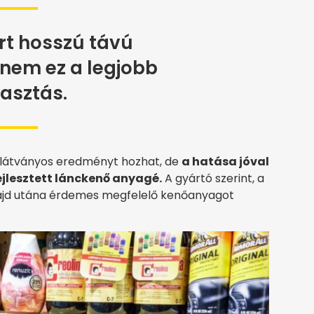
rt hosszú távú
nem ez a legjobb
asztás.
an látványos eredményt hozhat, de
a hatása jóval
fejlesztett lánckenő anyagé.
A gyártó szerint, a
majd utána érdemes megfelelő kenőanyagot