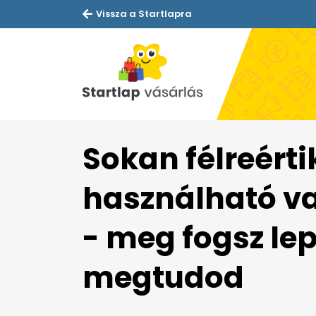
Vissza a Startlapra
Sokan félreértik
használható v
- meg fogsz le
megtudod