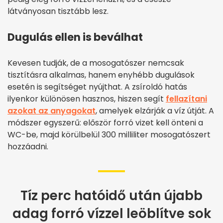
látványosan tisztább lesz.
Dugulás ellen is beválhat
Kevesen tudják, de a mosogatószer nemcsak
tisztításra alkalmas, hanem enyhébb dugulások
esetén is segítséget nyújthat. A zsíroldó hatás
ilyenkor különösen hasznos, hiszen segít
fellazítani
azokat az anyagokat
, amelyek elzárják a víz útját. A
módszer egyszerű: először forró vizet kell önteni a
WC-be, majd körülbelül 300 milliliter mosogatószert
hozzáadni.
Tíz perc hatóidő után újabb
adag forró vízzel leöblítve sok