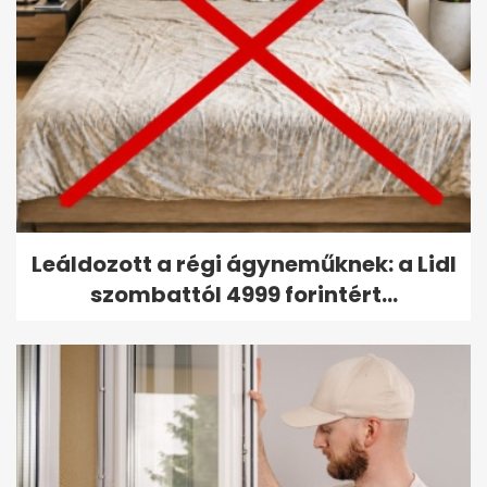
Leáldozott a régi ágyneműknek: a Lidl
szombattól 4999 forintért...