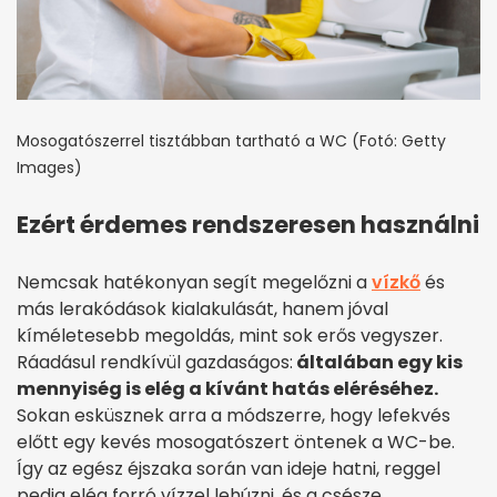
Mosogatószerrel tisztábban tartható a WC (Fotó: Getty
Images)
Ezért érdemes rendszeresen használni
Nemcsak hatékonyan segít megelőzni a
vízkő
és
más lerakódások kialakulását, hanem jóval
kíméletesebb megoldás, mint sok erős vegyszer.
Ráadásul rendkívül gazdaságos:
általában egy kis
mennyiség is elég a kívánt hatás eléréséhez.
Sokan esküsznek arra a módszerre, hogy lefekvés
előtt egy kevés mosogatószert öntenek a WC-be.
Így az egész éjszaka során van ideje hatni, reggel
pedig elég forró vízzel lehúzni, és a csésze