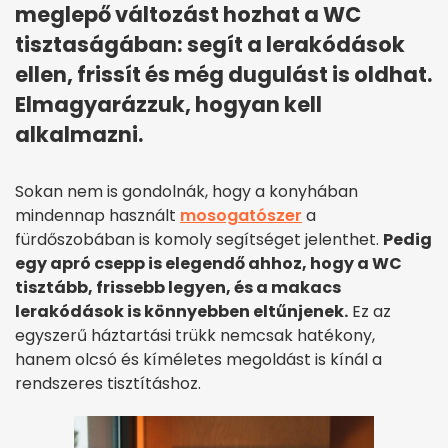
meglepő változást hozhat a WC
tisztaságában: segít a lerakódások
ellen, frissít és még dugulást is oldhat.
Elmagyarázzuk, hogyan kell
alkalmazni.
Sokan nem is gondolnák, hogy a konyhában
mindennap használt
mosogatószer
a
fürdőszobában is komoly segítséget jelenthet.
Pedig
egy apró csepp is elegendő ahhoz, hogy a WC
tisztább, frissebb legyen, és a makacs
lerakódások is könnyebben eltűnjenek.
Ez az
egyszerű háztartási trükk nemcsak hatékony,
hanem olcsó és kíméletes megoldást is kínál a
rendszeres tisztításhoz.