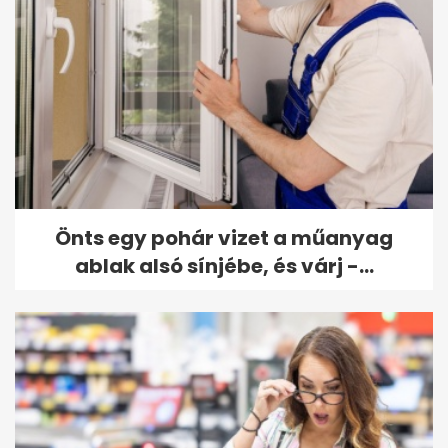
Önts egy pohár vizet a műanyag
ablak alsó sínjébe, és várj -...