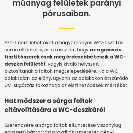
műanyag felületek parányi
pórusaiban.
Ezért nem lehet őket a hagyományos WC-tisztítás
során eltűntetni, és a rossz hír, hogy
az agresszív
tisztítószerek csak még érdesebbé teszik a WC-
deszka felületét
, vagyis kiváló helyszínt
biztosítanak a foltok megtelepedésére. Ha a WC
ablaktalan, az előny, ugyanis az ablakokon átszűrődő
UV-sugárzás fokozhatja az elszíneződések mértékét.
Hat módszer a sárga foltok
eltávolítására a WC-deszkáról
Szerencsére a sárga foltok eltüntetése viszonylag
egyszerű háztartási praktikák ismeretét igényli