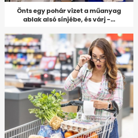
Önts egy pohár vizet a műanyag
ablak alsó sínjébe, és várj -...