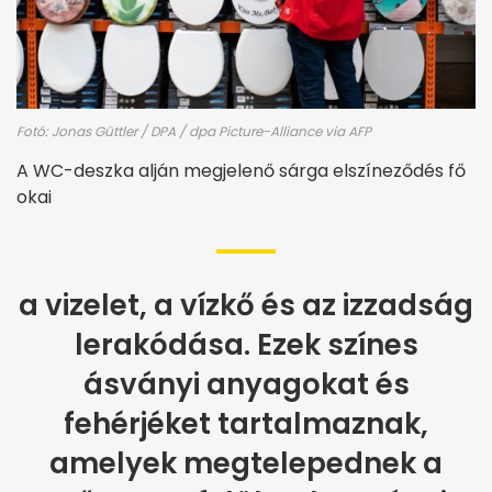
Fotó: Jonas Güttler / DPA / dpa Picture-Alliance via AFP
A WC-deszka alján megjelenő sárga elszíneződés fő
okai
a vizelet, a vízkő és az izzadság
lerakódása. Ezek színes
ásványi anyagokat és
fehérjéket tartalmaznak,
amelyek megtelepednek a