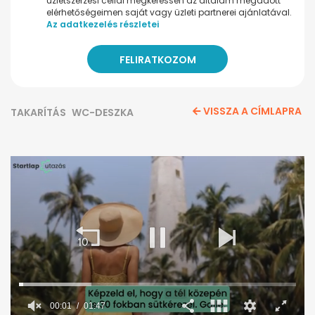
üzletszerzési céllal megkeressen az általam megadott
elérhetőségeimen saját vagy üzleti partnerei ajánlatával.
Az adatkezelés részletei
VISSZA A CÍMLAPRA
TAKARÍTÁS
WC-DESZKA
00:02
01:47