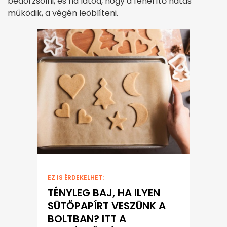
bedörzsölni, és ha látod, hogy a fehérítő hatás
működik, a végén leöblíteni.
EZ IS ÉRDEKELHET:
TÉNYLEG BAJ, HA ILYEN
SÜTŐPAPÍRT VESZÜNK A
BOLTBAN? ITT A