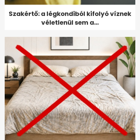
Szakértő: a légkondiból kifolyó víznek
véletlenül sem a...