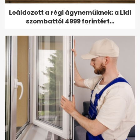
Leáldozott a régi ágyneműknek: a Lidl
szombattól 4999 forintért...