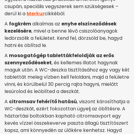
csupán, speciális vegyszerek sem szükségesek –
derül ki a
Merkur
cikkéből.
A
fogkrém
alkalmas az
enyhe elszíneződések
kezelésére
, mivel a benne lévő csiszolóanyagok
ledörzsölik a felületet. Kend fel, dörzsöld be, hagyd
hatni és öblítsd le.
A
mosogatógép tabletták
feloldják az erős
szennyeződéseket
, és kellemes illatot hagynak
maguk után. A WC-deszka tisztításához egy vagy két
tablettát meleg vízben kell feloldani, majd a felületre
vinni, és körülbelül 30 percig rajta hagyni, mielőtt
lesúrolod és leöblíted a deszkát.
A
citromsav fehérítő hatású
, viszont károsíthatja a
WC-deszkát, ezért fokozottan ügyelj az öblítésre. A
háztartási boltokban kapható citromsavport egy
kevés vízzel összekeverve paszta állagú tisztítószert
kapsz, ami könnyedén az ülőkére kenhetsz. Hagyd