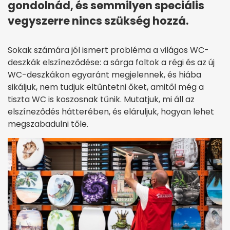
gondolnád, és semmilyen speciális
vegyszerre nincs szükség hozzá.
Sokak számára jól ismert probléma a világos WC-
deszkák elszíneződése: a sárga foltok a régi és az új
WC-deszkákon egyaránt megjelennek, és hiába
sikáljuk, nem tudjuk eltűntetni őket, amitől még a
tiszta WC is koszosnak tűnik. Mutatjuk, mi áll az
elszíneződés hátterében, és eláruljuk, hogyan lehet
megszabadulni tőle.