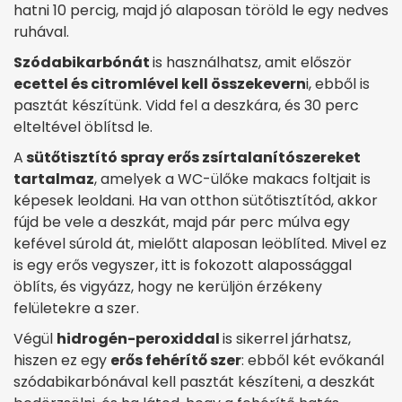
hatni 10 percig, majd jó alaposan töröld le egy nedves
ruhával.
Szódabikarbónát
is használhatsz, amit először
ecettel és citromlével kell összekevern
i, ebből is
pasztát készítünk. Vidd fel a deszkára, és 30 perc
elteltével öblítsd le.
A
sütőtisztító spray erős zsírtalanítószereket
tartalmaz
, amelyek a WC-ülőke makacs foltjait is
képesek leoldani. Ha van otthon sütőtisztítód, akkor
fújd be vele a deszkát, majd pár perc múlva egy
kefével súrold át, mielőtt alaposan leöblíted. Mivel ez
is egy erős vegyszer, itt is fokozott alapossággal
öblíts, és vigyázz, hogy ne kerüljön érzékeny
felületekre a szer.
Végül
hidrogén-peroxiddal
is sikerrel járhatsz,
hiszen ez egy
erős fehérítő szer
: ebből két evőkanál
szódabikarbónával kell pasztát készíteni, a deszkát