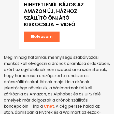
HIHETETLENÜL BÁJOS AZ
AMAZON ÚJ, HÁZHOZ
SZÁLLÍTÓ ÖNJÁRÓ
KISKOCSIJA – VIDEÓ
Elolvasom
Még mindig hatalmas mennyiségű szabályozási
munkát kell elvégezni a drónok áramlása érdekében,
ezért az ügyfeleknek nem szabad arra számítaniuk,
hogy hamarosan országszerte rendszeres
drónszállításokat látnak majd. Ha a drónok
jelentősége növekszik, a Walmartnak fel kell
zárkóznia az Amazon, az Alphabet és az UPS felé,
amelyek már dolgoztak a drónok szállítási
koncepcióin – írja a
Cnet
. A cég persze halad az
úton, áprilisban a Flytrex és a Walmart az észak-