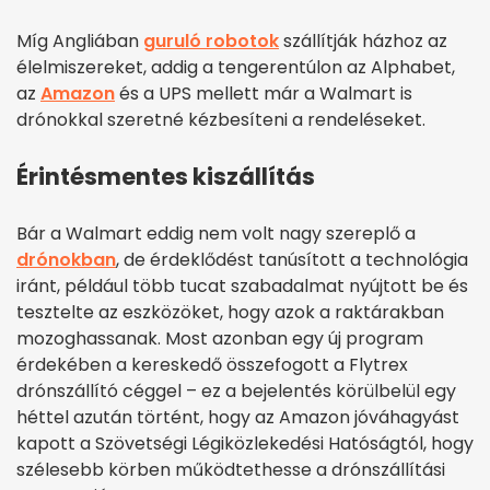
Míg Angliában
guruló robotok
szállítják házhoz az
élelmiszereket, addig a tengerentúlon az Alphabet,
az
Amazon
és a UPS mellett már a Walmart is
drónokkal szeretné kézbesíteni a rendeléseket.
Érintésmentes kiszállítás
Bár a Walmart eddig nem volt nagy szereplő a
drónokban
, de érdeklődést tanúsított a technológia
iránt, például több tucat szabadalmat nyújtott be és
tesztelte az eszközöket, hogy azok a raktárakban
mozoghassanak. Most azonban egy új program
érdekében a kereskedő összefogott a Flytrex
drónszállító céggel – ez a bejelentés körülbelül egy
héttel azután történt, hogy az Amazon jóváhagyást
kapott a Szövetségi Légiközlekedési Hatóságtól, hogy
szélesebb körben működtethesse a drónszállítási