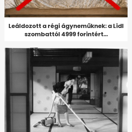
Leáldozott a régi ágyneműknek: a Lidl
szombattól 4999 forintért...