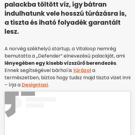
palackba töltött víz, így bátran
indulhatunk vele hosszú túrázásra is,
a tiszta és iható folyadék garantált
lesz.
A norvég székhelyű startup, a Vitaloop nemrég
bemutatta a „Defender” elnevezésű palackját, ami
lényegében egy kisebb vízszűrő berendezés
.
Ennek segítségével bárhol is
túrázol
a
természetben, biztos hogy tudsz majd tiszta vizet inni
– írja a
Designtaxi
.