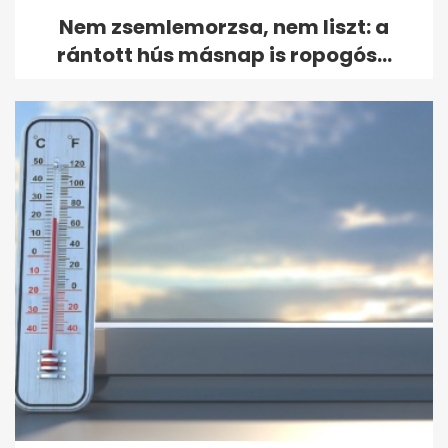
Nem zsemlemorzsa, nem liszt: a
rántott hús másnap is ropogós...