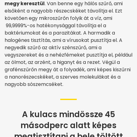
megy keresztül
. Van benne egy hálós szűrő, ami
elsőként a nagyobb részecskéket távolítja el. Ezt
követően egy mikroszűrőn folyik át a víz, ami
99,9999%-os hatékonysággal távolítja el a
baktériumokat és a parazitákat. A harmadik a
halogénes tisztítás, ami a vírusokat pusztítja el. A
negyedik szűrő az aktív szénszűrő, ami a
vegyszereket és a nehézfémeket pusztítja el, például
az ólmot, az arzént, a higanyt és a rezet. Végül a
grafénszűrőn megy át a folyadék, ami képes kiszűrni
a nanorészecskéket, a szerves molekulákat és a
nagyobb sószemcséket.
A kulacs mindössze 45
másodperc alatt képes
megtisztítani a bele töltött