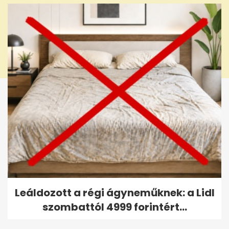
Leáldozott a régi ágyneműknek: a Lidl
szombattól 4999 forintért...