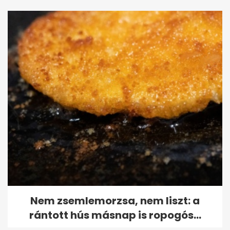
Nem zsemlemorzsa, nem liszt: a
rántott hús másnap is ropogós...