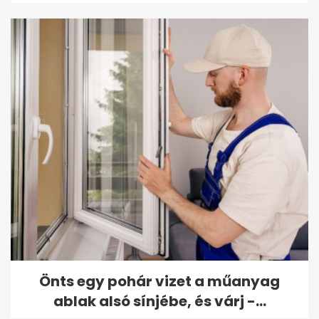
Önts egy pohár vizet a műanyag
ablak alsó sínjébe, és várj -...