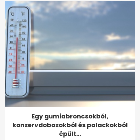
Egy gumiabroncsokból,
konzervdobozokból és palackokból
épült...