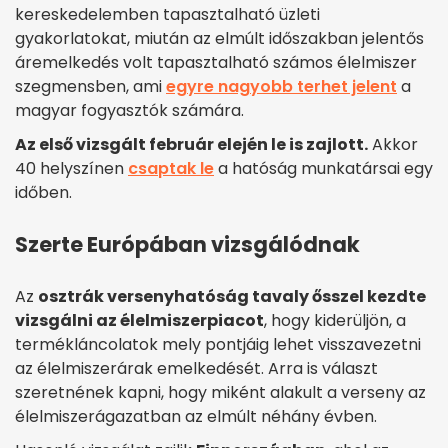
kereskedelemben tapasztalható üzleti
gyakorlatokat, miután az elmúlt időszakban jelentős
áremelkedés volt tapasztalható számos élelmiszer
szegmensben, ami
egyre nagyobb terhet jelent
a
magyar fogyasztók számára.
Az első vizsgált február elején le is zajlott.
Akkor
40 helyszínen
csaptak le
a hatóság munkatársai egy
időben.
Szerte Európában vizsgálódnak
Az
osztrák versenyhatóság tavaly ősszel kezdte
vizsgálni az élelmiszerpiacot
, hogy kiderüljön, a
termékláncolatok mely pontjáig lehet visszavezetni
az élelmiszerárak emelkedését. Arra is választ
szeretnének kapni, hogy miként alakult a verseny az
élelmiszerágazatban az elmúlt néhány évben.