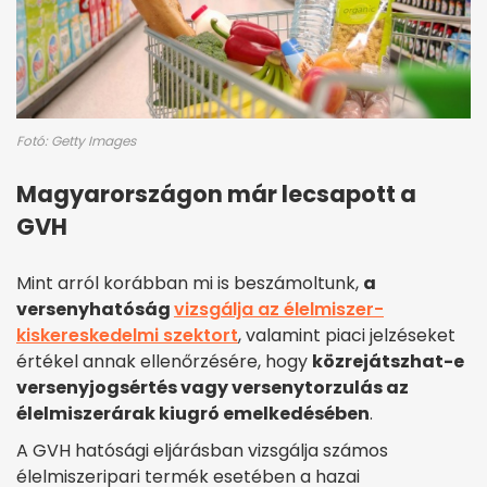
Fotó: Getty Images
Magyarországon már lecsapott a
GVH
Mint arról korábban mi is beszámoltunk,
a
versenyhatóság
vizsgálja az élelmiszer-
kiskereskedelmi szektort
, valamint piaci jelzéseket
értékel annak ellenőrzésére, hogy
közrejátszhat-e
versenyjogsértés vagy versenytorzulás az
élelmiszerárak kiugró emelkedésében
.
A GVH hatósági eljárásban vizsgálja számos
élelmiszeripari termék esetében a hazai