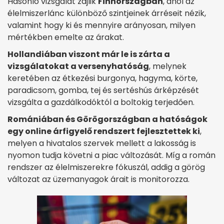
Hasonló vizsgálat zajlik
Finnországban
, ahol az
élelmiszerlánc különböző szintjeinek árréseit nézik,
valamint hogy ki és mennyire arányosan, milyen
mértékben emelte az árakat.
Hollandiában viszont már le is zárta a
vizsgálatokat a versenyhatóság
, melynek
keretében az étkezési burgonya, hagyma, körte,
paradicsom, gomba, tej és sertéshús árképzését
vizsgálta a gazdálkodóktól a boltokig terjedően.
Romániában és Görögországban a hatóságok
egy online árfigyelő rendszert fejlesztettek ki
,
melyen a hivatalos szervek mellett a lakosság is
nyomon tudja követni a piac változását. Míg a román
rendszer az élelmiszerekre fókuszál, addig a görög
változat az üzemanyagok árait is monitorozza.