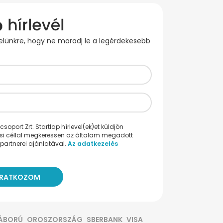
evelünkre, hogy ne maradj le a legérdekesebb
oport Zrt. Startlap hírlevel(ek)et küldjön
ési céllal megkeressen az általam megadott
partnerei ajánlatával.
Az adatkezelés
ÁBORÚ
OROSZORSZÁG
SBERBANK
VISA