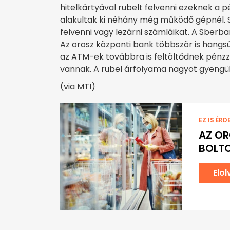
hitelkártyával rubelt felvenni ezeknek a 
alakultak ki néhány még működő gépnél. 
felvenni vagy lezárni számláikat. A Sber
Az orosz központi bank többször is hangsúl
az ATM-ek továbbra is feltöltődnek pénzz
vannak. A rubel árfolyama nagyot gyengül
(via MTI)
EZ IS ÉRD
AZ O
BOLTO
Elo