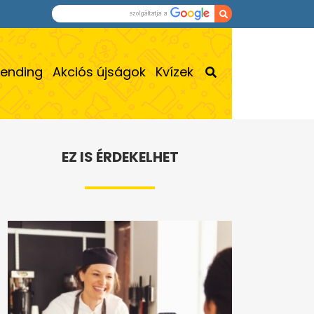
rending
Akciós újságok
Kvízek
EZ IS ÉRDEKELHET