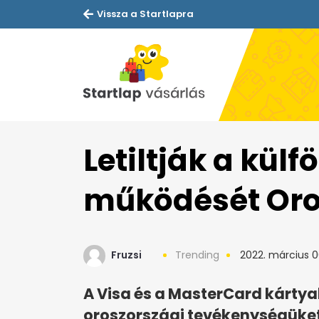
Vissza a Startlapra
Letiltják a kül
működését Or
Fruzsi
Trending
2022. március 0
A Visa és a MasterCard kártya
oroszországi tevékenységüket