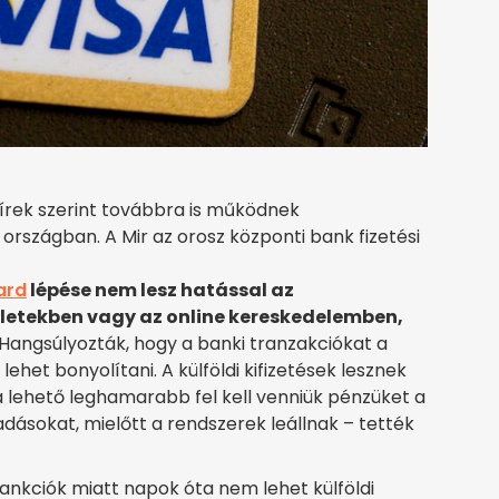
hírek szerint továbbra is működnek
rszágban. A Mir az orosz központi bank fizetési
ard
lépése nem lesz hatással az
üzletekben vagy az online kereskedelemben,
Hangsúlyozták, hogy a banki tranzakciókat a
lehet bonyolítani. A külföldi kifizetések lesznek
 a lehető leghamarabb fel kell venniük pénzüket a
iadásokat, mielőtt a rendszerek leállnak – tették
ankciók miatt napok óta nem lehet külföldi