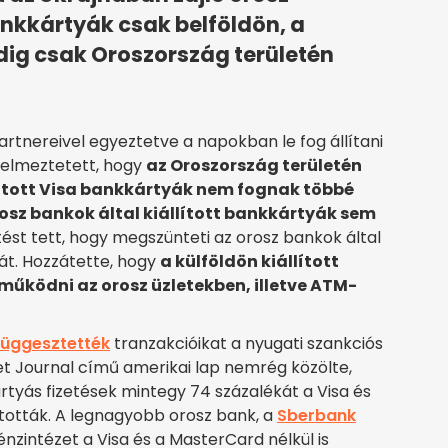
nkkártyák csak belföldön, a
edig csak Oroszország területén
artnereivel egyeztetve a napokban le fog állítani
elmeztetett, hogy
az Oroszország területén
lított Visa bankkártyák nem fognak többé
osz bankok által kiállított bankkártyák sem
ést tett, hogy megszünteti az orosz bankok által
át. Hozzátette, hogy
a külföldön kiállított
ködni az orosz üzletekben, illetve ATM-
függesztették
tranzakcióikat a nyugati szankciós
eet Journal című amerikai lap nemrég közölte,
yás fizetések mintegy 74 százalékát a Visa és
tották. A legnagyobb orosz bank, a
Sberbank
zintézet a Visa és a MasterCard nélkül is