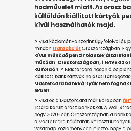
hadművelet miatt. Az orosz ba
külföldön kiállított kártyák p
kívül használhatók majd.
A Visa közleménye szerint ügyfeleivel és p
minden
tranzakciót
Oroszországban. Figy
kívül működő pénzintézetek által kiál
működni Oroszországban, illetve az or
külföldön
. A Mastercard hasonló bejelent
kiállított bankkártyák hálózati támogatás
Mastercard bankkártyák nem fognak mű
ekben
.
A Visa és a Mastercard már korábban
fel
listára került orosz bankokkal. A Wall Str
hogy 2020-ban Oroszországban a bankkárt
a Mastercard hálózatán keresztül bonyolí
vasárnap közleményben jelezte, hogy a pén