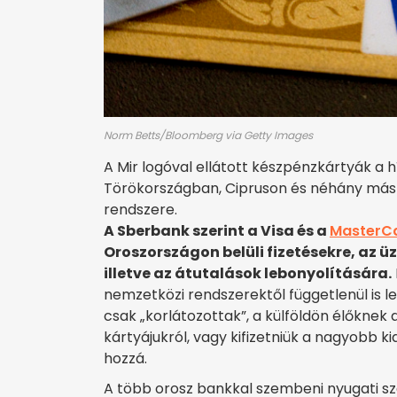
Norm Betts/Bloomberg via Getty Images
A Mir logóval ellátott készpénzkártyák a 
Törökországban, Cipruson és néhány más o
rendszere.
A Sberbank szerint a Visa és a
MasterC
Oroszországon belüli fizetésekre, az 
illetve az átutalások lebonyolítására.
nemzetközi rendszerektől függetlenül is le 
csak „korlátozottak”, a külföldön élőknek
kártyájukról, vagy kifizetniük a nagyobb k
hozzá.
A több orosz bankkal szembeni nyugati sz