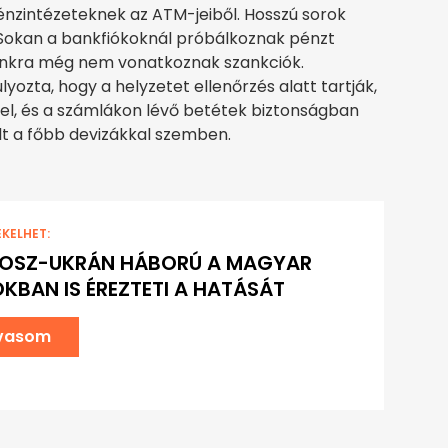
pénzintézeteknek az ATM-jeiből. Hosszú sorok
Sokan a bankfiókoknál próbálkoznak pénzt
bankra még nem vonatkoznak szankciók.
yozta, hogy a helyzetet ellenőrzés alatt tartják,
el, és a számlákon lévő betétek biztonságban
t a főbb devizákkal szemben.
EKELHET:
ROSZ-UKRÁN HÁBORÚ A MAGYAR
KBAN IS ÉREZTETI A HATÁSÁT
lvasom