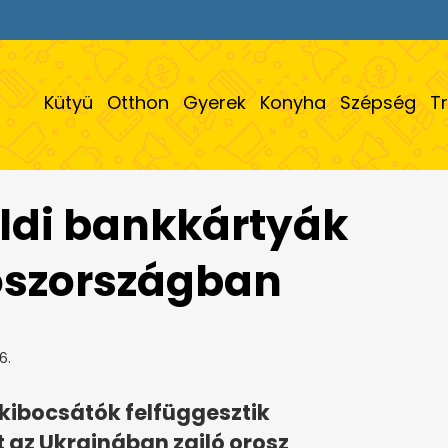
Kütyü
Otthon
Gyerek
Konyha
Szépség
T
földi bankkártyák
oszországban
6.
kibocsátók felfüggesztik
 az Ukrajnában zajló orosz