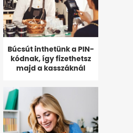
Búcsút inthetünk a PIN-
kódnak, így fizethetsz
majd a kasszáknál