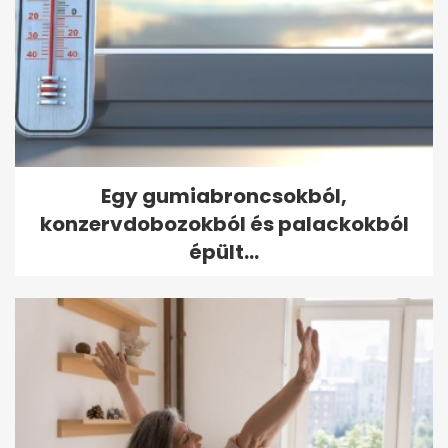
Egy gumiabroncsokból,
konzervdobozokból és palackokból
épült...