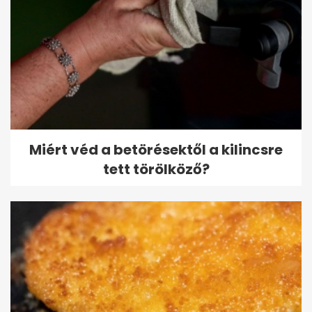
Miért véd a betörésektől a kilincsre
tett törölköző?