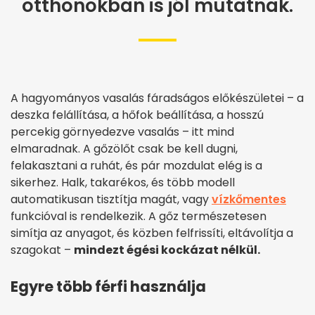
otthonokban is jól mutatnak.
A hagyományos vasalás fáradságos előkészületei – a
deszka felállítása, a hőfok beállítása, a hosszú
percekig görnyedezve vasalás – itt mind
elmaradnak. A gőzölőt csak be kell dugni,
felakasztani a ruhát, és pár mozdulat elég is a
sikerhez. Halk, takarékos, és több modell
automatikusan tisztítja magát, vagy
vízkőmentes
funkcióval is rendelkezik. A gőz természetesen
simítja az anyagot, és közben felfrissíti, eltávolítja a
szagokat –
mindezt égési kockázat nélkül.
Egyre több férfi használja