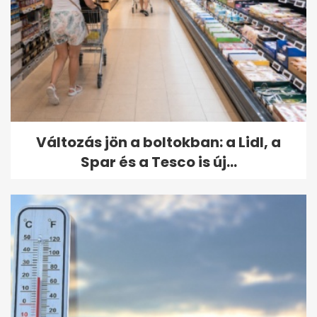
Változás jön a boltokban: a Lidl, a
Spar és a Tesco is új...