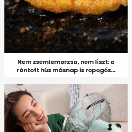
Nem zsemlemorzsa, nem liszt: a
rántott hús másnap is ropogós...