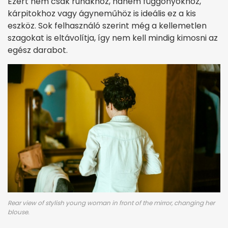
Ezért nem csak ruhákhoz, hanem függönyökhöz,
kárpitokhoz vagy ágyneműhöz is ideális ez a kis
eszköz. Sok felhasználó szerint még a kellemetlen
szagokat is eltávolítja, így nem kell mindig kimosni az
egész darabot.
Rear view of stylish young woman in front of the mirror, changing her
blouse.