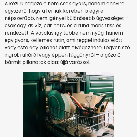
A kézi ruhagőzölő nem csak gyors, hanem annyira
egyszerű, hogy a férfiak körében is egyre
népszerűbb. Nem igényel különösebb ügyességet –
csak egy kis víz, pár perc, és a ruha máris friss és
rendezett. A vasalás így többé nem nyűg, hanem
egy gyors, kellemes rutin, ami reggel indulás előtt
vagy este egy pillanat alatt elvégezhető. Legyen szó
ingről, ruháról vagy éppen függönyről – a gőzölő
bármit pillanatok alatt újjá varázsol.