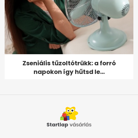
Zseniális tűzoltótrükk: a forró
napokon így hűtsd le...