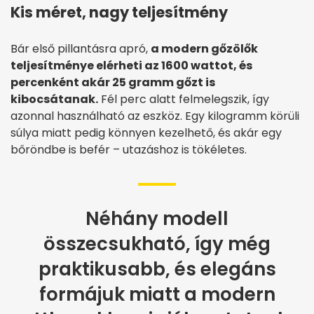
Kis méret, nagy teljesítmény
Bár első pillantásra apró,
a modern gőzölők
teljesítménye elérheti az 1600 wattot, és
percenként akár 25 gramm gőzt is
kibocsátanak.
Fél perc alatt felmelegszik, így
azonnal használható az eszköz. Egy kilogramm körüli
súlya miatt pedig könnyen kezelhető, és akár egy
bőröndbe is befér – utazáshoz is tökéletes.
Néhány modell
összecsukható, így még
praktikusabb, és elegáns
formájuk miatt a modern