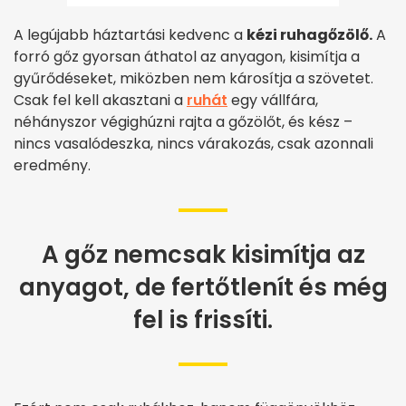
A legújabb háztartási kedvenc a
kézi ruhagőzölő.
A
forró gőz gyorsan áthatol az anyagon, kisimítja a
gyűrődéseket, miközben nem károsítja a szövetet.
Csak fel kell akasztani a
ruhát
egy vállfára,
néhányszor végighúzni rajta a gőzölőt, és kész –
nincs vasalódeszka, nincs várakozás, csak azonnali
eredmény.
A gőz nemcsak kisimítja az
anyagot, de fertőtlenít és még
fel is frissíti.