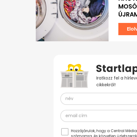
MOSÓG
ÚJRA
Elo
Iratkozz fel a hírl
cikkekről!
Hozzájárulok, hogy a Central Médiacs
számomra, és közvetlen üzletszerz