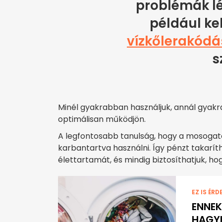
problémák lé
például ke
vízkőlerakódá
s
Minél gyakrabban használjuk, annál gyakra
optimálisan működjön.
A legfontosabb tanulság, hogy a mosoga
karbantartva használni. Így pénzt takar
élettartamát, és mindig biztosíthatjuk, 
EZ IS ÉRD
ENNEK
HAGYH