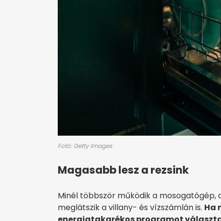
Fotó: Getty Images
Magasabb lesz a rezsink
Minél többször működik a mosogatógép, a
meglátszik a villany- és vízszámlán is.
Ha 
energiatakarékos programot választan