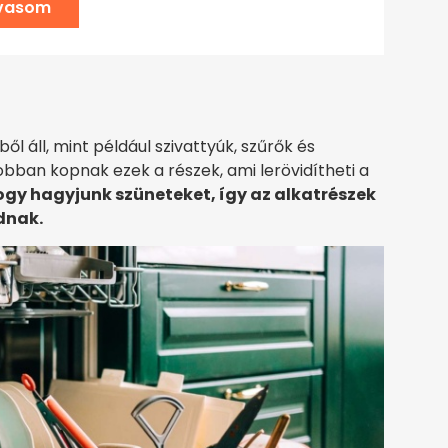
lvasom
áll, mint például szivattyúk, szűrők és
obban kopnak ezek a részek, ami lerövidítheti a
ogy hagyjunk szüneteket, így az alkatrészek
dnak.