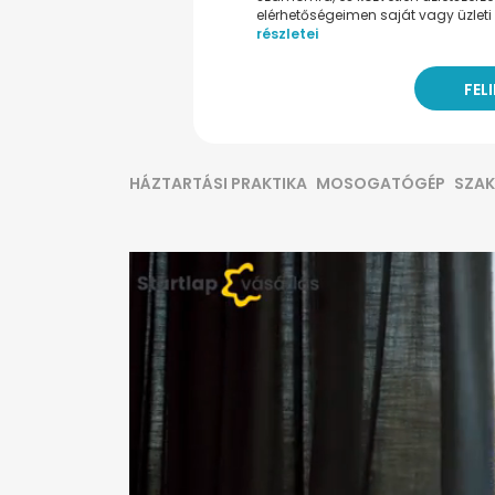
elérhetőségeimen saját vagy üzleti 
részletei
HÁZTARTÁSI PRAKTIKA
MOSOGATÓGÉP
SZAK