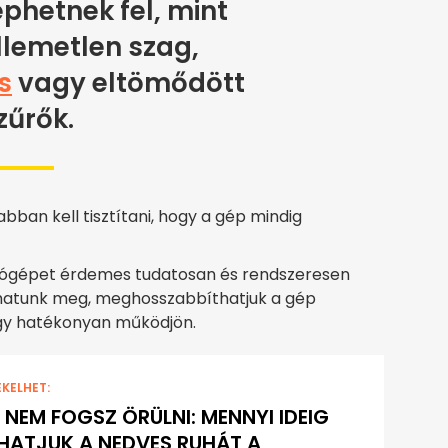
phetnek fel, mint
llemetlen szag,
s
vagy eltömődött
zűrők.
bban kell tisztítani, hogy a gép mindig
tógépet érdemes tudatosan és rendszeresen
íthatunk meg, meghosszabbíthatjuk a gép
hogy hatékonyan működjön.
EKELHET:
 NEM FOGSZ ÖRÜLNI: MENNYI IDEIG
ATJUK A NEDVES RUHÁT A