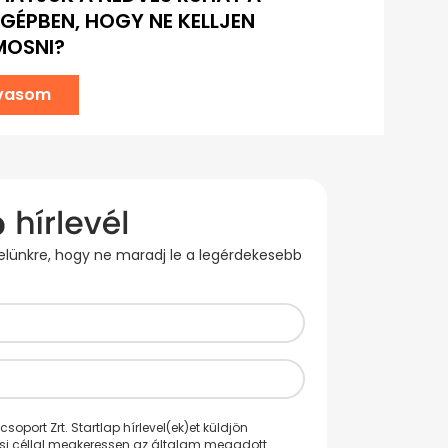
ÉPBEN, HOGY NE KELLJEN
MOSNI?
lvasom
evelünkre, hogy ne maradj le a legérdekesebb
oport Zrt. Startlap hírlevel(ek)et küldjön
ési céllal megkeressen az általam megadott