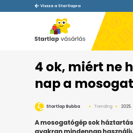
Vissza a Startlapra
4 ok, miért ne
nap a mosoga
Startlap Bubba
Trending
2025. 
A mosogatógép sok háztartásb
gyakran mindennap használju