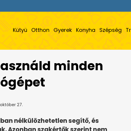
Kütyü
Otthon
Gyerek
Konyha
Szépség
T
 használd minden
tógépet
október 27.
an nélkülözhetetlen segítő, és
k. Azonban szakértők szerint nem