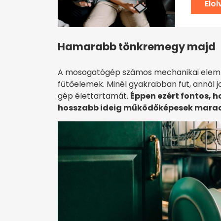
Elo
Hamarabb tönkremegy majd
A mosogatógép számos mechanikai elemből 
fűtőelemek. Minél gyakrabban fut, annál j
gép élettartamát.
Éppen ezért fontos, h
hosszabb ideig működőképesek mara