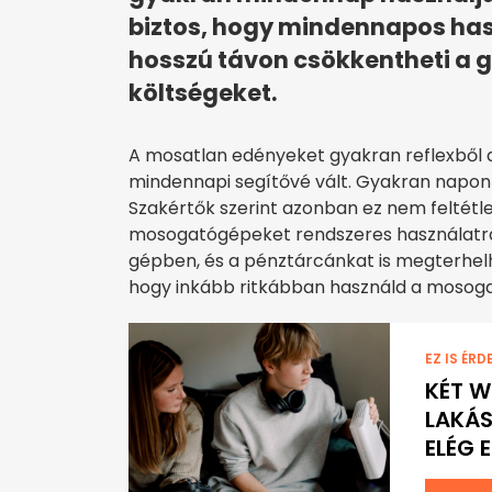
biztos, hogy mindennapos hasz
hosszú távon csökkentheti a g
költségeket.
A mosatlan edényeket gyakran reflexből
mindennapi segítővé vált. Gyakran napont
Szakértők szerint azonban ez nem feltétlen
mosogatógépeket rendszeres használatra 
gépben, és a pénztárcánkat is megterhelh
hogy inkább ritkábban használd a mosog
EZ IS ÉRD
KÉT W
LAKÁS
ELÉG 