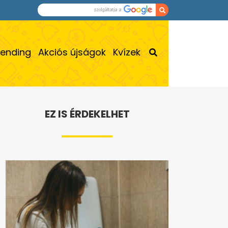
rending
Akciós újságok
Kvízek
EZ IS ÉRDEKELHET