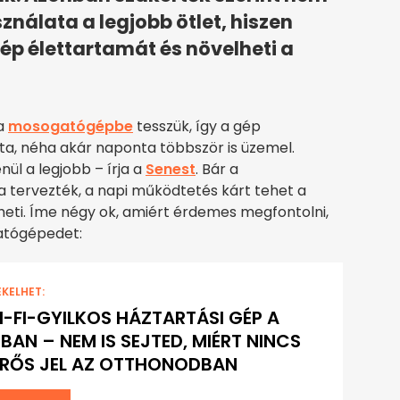
nálata a legjobb ötlet, hiszen
ép élettartamát és növelheti a
 a
mosogatógépbe
tesszük, így a gép
a, néha akár naponta többször is üzemel.
ül a legjobb – írja a
Senest
. Bár a
tervezték, a napi működtetés kárt tehet a
eti. Íme négy ok, amiért érdemes megfontolni,
atógépedet:
EKELHET:
I-FI-GYILKOS HÁZTARTÁSI GÉP A
BAN – NEM IS SEJTED, MIÉRT NINCS
ERŐS JEL AZ OTTHONODBAN