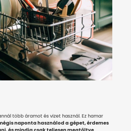
nnál több áramot és vizet használ. Ez hamar
mégis naponta használod a gépet, érdemes
i, és mindig csak teljesen megtöltve