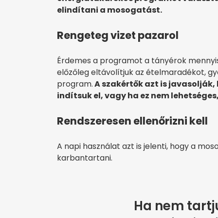
elindítani a mosogatást.
Rengeteg vizet pazarol
Érdemes a programot a tányérok mennyiség
előzőleg eltávolítjuk az ételmaradékot, 
program.
A szakértők azt is javasolják
indítsuk el, vagy ha ez nem lehetsége
Rendszeresen ellenőrizni kell
A napi használat azt is jelenti, hogy a mo
karbantartani.
Ha nem tartj