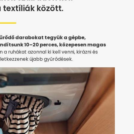
 textíliák között.
űrődő darabokat tegyük a gépbe,
 indítsunk 10–20 perces, közepesen magas
 a ruhákat azonnal ki kell venni, kirázni és
keletkezzenek újabb gyűrődések.