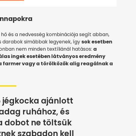
dennapokra
a hő és a nedvesség kombinációja segít abban,
kus darabok simábbak legyenek, így
sok esetben
nban nem minden textíliánál hatásos:
a
zálas ingek esetében látványos eredmény
a farmer vagy a törölközők alig reagálnak a
 jégkocka ajánlott
adag ruhához, és
a dobot ne töltsük
znek szabadon kell