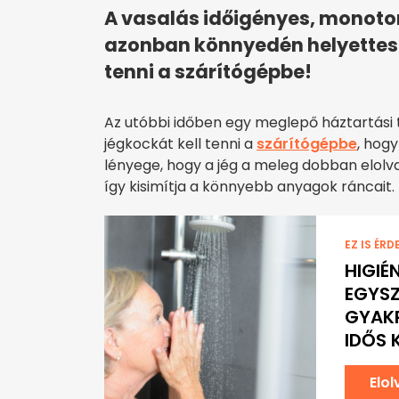
A vasalás időigényes, monoton
azonban könnyedén helyettesí
tenni a szárítógépbe!
Az utóbbi időben egy meglepő háztartási 
jégkockát kell tenni a
szárítógépbe
, hog
lényege, hogy a jég a meleg dobban elolvad
így kisimítja a könnyebb anyagok ráncait.
EZ IS ÉRD
HIGIÉ
EGYSZ
GYAK
IDŐS
Elo