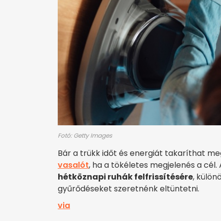
Fotó: Getty Images
Bár a trükk időt és energiát takaríthat m
vasalót
, ha a tökéletes megjelenés a cél
hétköznapi ruhák felfrissítésére
, külön
gyűrődéseket szeretnénk eltüntetni.
via