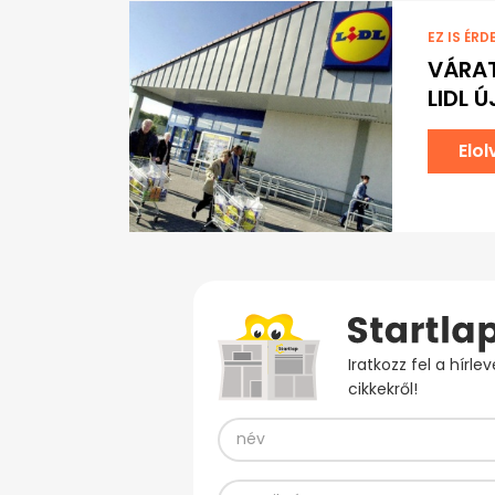
EZ IS ÉRD
VÁRAT
LIDL 
Elo
Iratkozz fel a hírl
cikkekről!