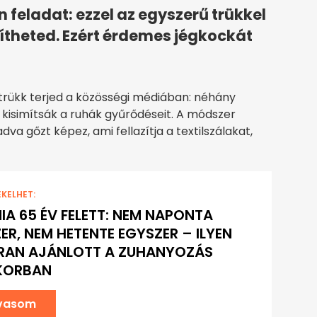
 feladat: ezzel az egyszerű trükkel
theted. Ezért érdemes jégkockát
trükk terjed a közösségi médiában: néhány
y kisimítsák a ruhák gyűrődéseit. A módszer
va gőzt képez, ami fellazítja a textilszálakat,
EKELHET:
NIA 65 ÉV FELETT: NEM NAPONTA
ER, NEM HETENTE EGYSZER – ILYEN
RAN AJÁNLOTT A ZUHANYOZÁS
 KORBAN
lvasom