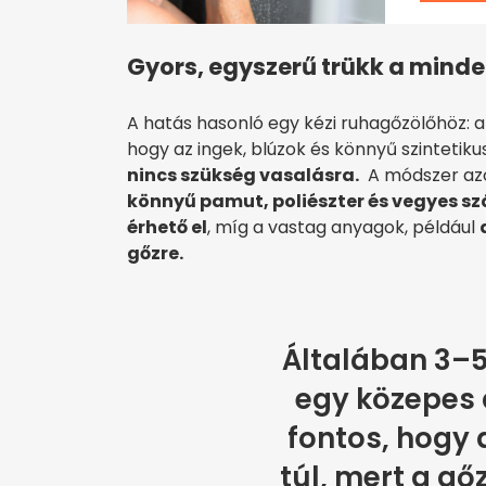
Gyors, egyszerű trükk a min
A hatás hasonló egy kézi ruhagőzölőhöz: 
hogy az ingek, blúzok és könnyű szinteti
nincs szükség vasalásra.
A módszer azo
könnyű pamut, poliészter és vegyes s
érhető el
, míg a vastag anyagok, például
gőzre.
Általában 3–5
egy közepes 
fontos, hogy 
túl, mert a gő