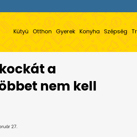
Kütyü
Otthon
Gyerek
Konyha
Szépség
T
gkockát a
többet nem kell
bruár 27.