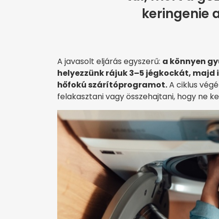
keringenie a
A javasolt eljárás egyszerű:
a könnyen gy
helyezzünk rájuk 3–5 jégkockát, majd
hőfokú szárítóprogramot.
A ciklus végén
felakasztani vagy összehajtani, hogy ne 