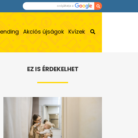
rending
Akciós újságok
Kvízek
EZ IS ÉRDEKELHET