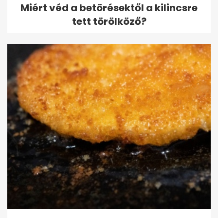
Miért véd a betörésektől a kilincsre
tett törölköző?