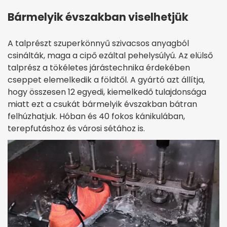
Bármelyik évszakban viselhetjük
A talprészt szuperkönnyű szivacsos anyagból
csinálták, maga a cipő ezáltal pehelysúlyú. Az elülső
talprész a tökéletes járástechnika érdekében
cseppet elemelkedik a földtől. A gyártó azt állítja,
hogy összesen 12 egyedi, kiemelkedő tulajdonsága
miatt ezt a csukát bármelyik évszakban bátran
felhúzhatjuk. Hóban és 40 fokos kánikulában,
terepfutáshoz és városi sétához is.