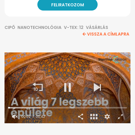
CIPŐ
NANOTECHNOLÓGIA
V-TEX: 12
VÁSÁRLÁS
VISSZA A CÍMLAPRA
00:02
01:42
0
seconds
of