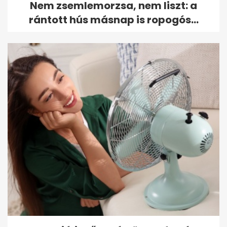
Nem zsemlemorzsa, nem liszt: a
rántott hús másnap is ropogós...