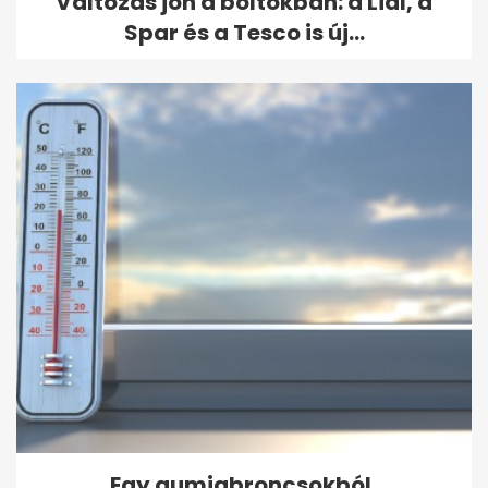
Változás jön a boltokban: a Lidl, a
Spar és a Tesco is új...
Egy gumiabroncsokból,