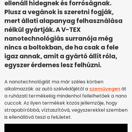
ellenáll hidegnek és forróságnak.
Plusz a vegánok is szeretni fogják,
mert állati alapanyag felhasználása
nélkül gyártják. A V-TEX
nanotechnológiás surranója még
nincs a boltokban, de ha csak a fele
igaz annak, amit a gyártó állít róla,
egyszer érdemes lesz felhúzni.
A nanotechnológiát ma már széles körben
alkalmazzák: az autó szélvédőjétől a
szemüvegen
át
a ruházati termékekig mindenhol fellelhetőek a nano
cuccok. Az ilyen termékek közös jellemzője, hogy
strapabíróbbá, víztaszítóvá, vegyszerekkel szemben
is ellenállóvá teszi a felületet.