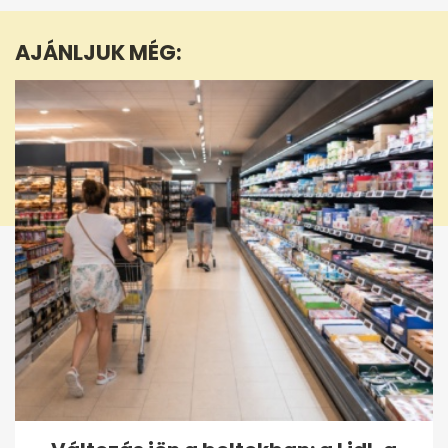
1
minute,
AJÁNLJUK MÉG:
42
seconds