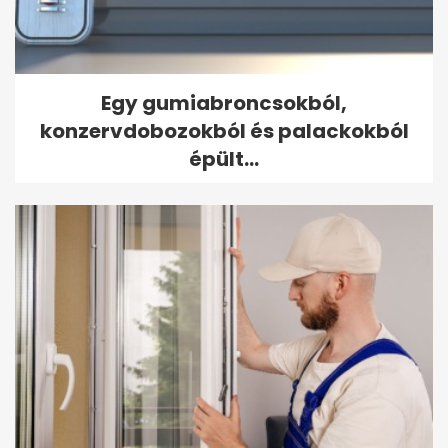
Egy gumiabroncsokból,
konzervdobozokból és palackokból
épült...