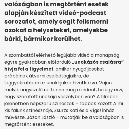
valóságban is megtörtént esetek
alapján készített videó-podcast
sorozatot, amely segít felismerni
azokat a helyzeteket, amelyekbe
bárki, bármikor kerülhet.
A szombattól elérhető legújabb videó a manapság
egyre gyakrabban előforduló
„unokázós csalásra”
hívja fel a figyelmet
, amikor nyugdíjasokat
próbálnak átverni családtagjaikra, de
leggyakrabban az unokájukra hivatkozva. Vajon
melyik nagyszülő ne tenne meg mindent, ha úgy érzi,
hogy szeretett unokája veszélyben van? A filmbeli
jelenetben népszerű színészek – többek között A mi
kis falunk színésznője, Zsurzs Kati és a Vígszínház
művésze, Józan László – mutatják be a valóságban is
megtörtént eseteket.