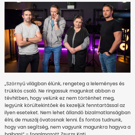
„Szörnyű világban élünk, rengeteg a leleményes és
trükkös csaló. Ne ringassuk magunkat abban a
tévhitben, hogy velünk ez nem történhet meg,
legyünk körültekintőek és kezeljük fenntartással az
ilyen eseteket. Nem lehet állandó bizalmatlanságban
élni, de muszáj óvatosnak lenni. És fontos tudnunk,
hogy van segítség, nem vagyunk magunkra hagyva a
bajban!” – fogalmazott Zsurzs Kati.