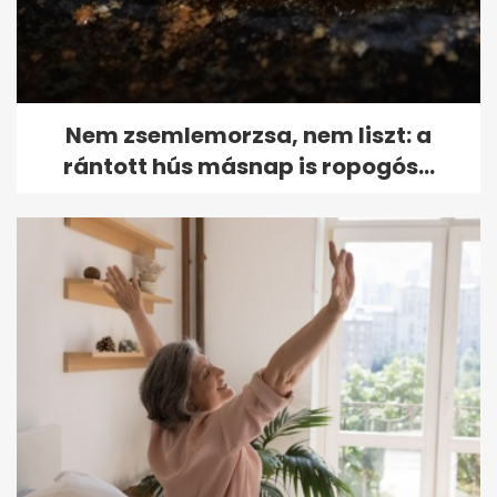
Nem zsemlemorzsa, nem liszt: a
rántott hús másnap is ropogós...