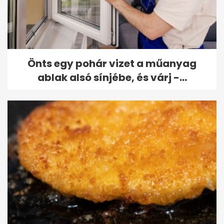
Önts egy pohár vizet a műanyag
ablak alsó sínjébe, és várj -...