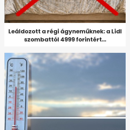
Leáldozott a régi ágyneműknek: a Lidl
szombattól 4999 forintért...