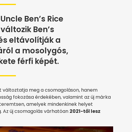
 Uncle Ben’s Rice
áltozik Ben’s
és eltávolítják a
ról a mosolygós,
kete férfi képét.
t változtatja meg a csomagoláson, hanem
osság fokozása érdekében, valamint az új márka
et teremtsen, amelyek mindenkinek helyet
ág. Az új csomagolás várhatóan
2021-től lesz