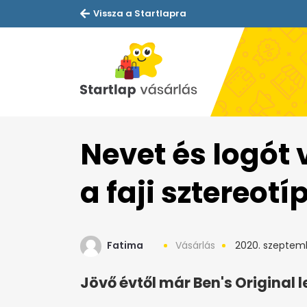
Vissza a Startlapra
Nevet és logót 
a faji sztereotí
Fatima
Vásárlás
2020. szeptemb
Jövő évtől már Ben's Original l