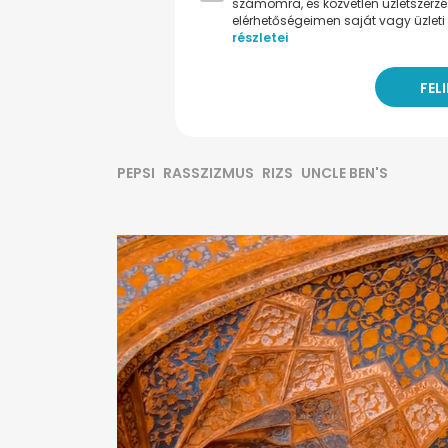
számomra, és közvetlen üzletszerz
elérhetőségeimen saját vagy üzleti 
részletei
PEPSI
RASSZIZMUS
RIZS
UNCLE BEN'S