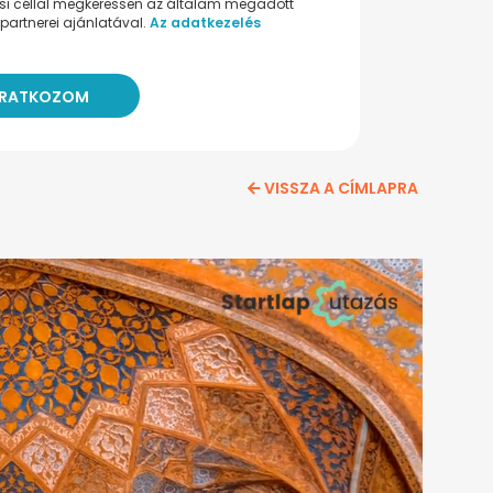
ési céllal megkeressen az általam megadott
partnerei ajánlatával.
Az adatkezelés
VISSZA A CÍMLAPRA