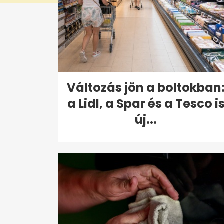
Változás jön a boltokban
a Lidl, a Spar és a Tesco i
új...