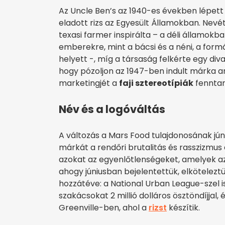
Az Uncle Ben’s az 1940-es években lépett 
eladott rizs az Egyesült Államokban. Nevét
texasi farmer inspirálta – a déli államokb
emberekre, mint a bácsi és a néni, a formá
helyett -, míg a társaság felkérte egy di
hogy pózoljon az 1947-ben indult márka 
marketingjét a
faji sztereotípiák
fenntar
Név és a logóváltás
A változás a Mars Food tulajdonosának júniu
márkát a rendőri brutalitás és rasszizmus 
azokat az egyenlőtlenségeket, amelyek az
ahogy júniusban bejelentettük, elkötelez
hozzátéve: a National Urban League-szel
szakácsokat 2 millió dolláros ösztöndíjjal, é
Greenville-ben, ahol a
rizst
készítik.