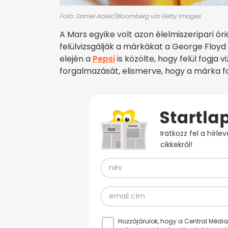
Fotó: Daniel Acker/Bloomberg via Getty Images
A Mars egyike volt azon élelmiszeripari ó
felülvizsgálják a márkákat a George Floyd 
elején a
Pepsi
is közölte, hogy felül fogja
forgalmazását, elismerve, hogy a márka faj
Iratkozz fel a hírl
cikkekről!
Hozzájárulok, hogy a Central Médiacs