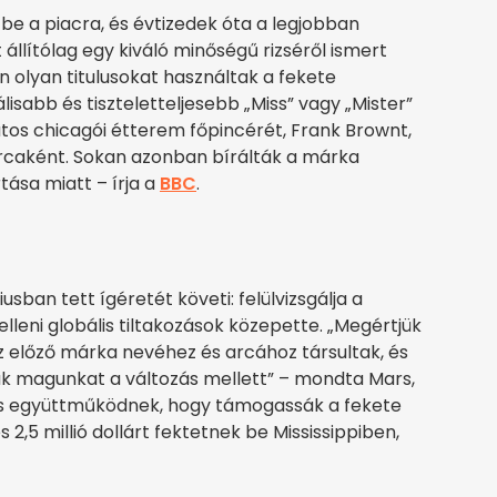
be a piacra, és évtizedek óta a legjobban
 állítólag egy kiváló minőségű rizséről ismert
an olyan titulusokat használtak a fekete
lisabb és tiszteletteljesebb „Miss” vagy „Mister”
vatos chicagói étterem főpincérét, Frank Brownt,
arcaként. Sokan azonban bírálták a márka
tása miatt – írja a
BBC
.
sban tett ígéretét követi: felülvizsgálja a
elleni globális tiltakozások közepette. „Megértjük
 előző márka nevéhez és arcához társultak, és
tük magunkat a változás mellett” – mondta Mars,
 is együttműködnek, hogy támogassák a fekete
s 2,5 millió dollárt fektetnek be Mississippiben,