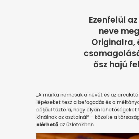
Ezenfelül az
neve megv
Originalra, 
csomagolásá
ősz hajú fe
„A márka nemcsak a nevét és az arculatá
lépéseket tesz a befogadás és a méltány
céljául tűzte ki, hogy olyan lehetőségek
kínálnak az asztalnál” – közölte a társas
elérhető
az üzletekben.