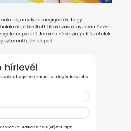
riásoknak, amelyek megígérték, hogy
halála által kiváltott tiltakozások nyomán. Ez év
 vizsgálni népszerű Jemima néni szirupok és ételek
i sztereotípián alapult.
evelünkre, hogy ne maradj le a legérdekesebb
oport Zrt. Startlap hírlevel(ek)et küldjön