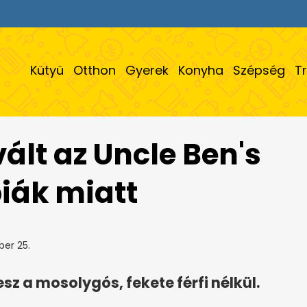
Kütyü
Otthon
Gyerek
Konyha
Szépség
T
vált az Uncle Ben's
piák miatt
er 25.
esz a mosolygós, fekete férfi nélkül.