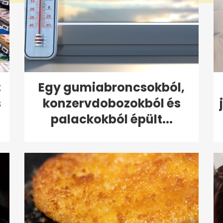
:
Egy gumiabroncsokból,
s
konzervdobozokból és
palackokból épült...