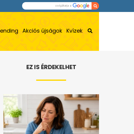
rending
Akciós újságok
Kvízek
EZ IS ÉRDEKELHET