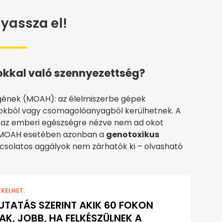
yassza el!
okkal való szennyezettség?
gének (MOAH): az élelmiszerbe gépek
gokból vagy csomagolóanyagból kerülhetnek. A
 az emberi egészségre nézve nem ad okot
 a MOAH esetében azonban a
genotoxikus
csolatos aggályok nem zárhatók ki – olvasható
EKELHET:
UTATÁS SZERINT AKIK 60 FOKON
K, JOBB, HA FELKÉSZÜLNEK A