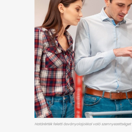
Határérték feletti ásványolajokkal való szennyezettséget