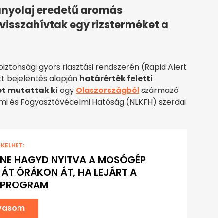
nyolaj eredetű aromás
visszahívtak egy rizsterméket a
iztonsági gyors riasztási rendszerén (Rapid Alert
t bejelentés alapján
határérték feletti
t mutattak ki
egy
Olaszországból
származó
lmi és Fogyasztóvédelmi Hatóság (NLKFH) szerdai
EKELHET:
 NE HAGYD NYITVA A MOSÓGÉP
ÁT ÓRÁKON ÁT, HA LEJÁRT A
PROGRAM
lvasom