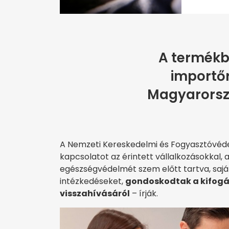
A termékb
importőr
Magyarorszá
A Nemzeti Kereskedelmi és Fogyasztóvéde
kapcsolatot az érintett vállalkozásokkal,
egészségvédelmét szem előtt tartva, saj
intézkedéseket,
gondoskodtak a kifogás
visszahívásáról
– írják.