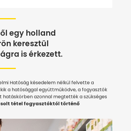
ől egy holland
ön keresztül
gra is érkezett.
lmi Hatóság késedelem nélkül felvette a
 akik a hatósággal együttműködve, a fogyasztók
át hatáskörben azonnal megtették a szükséges
olt tétel fogyasztóktól történő