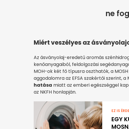
ne fog
Miért veszélyes az ásványolaj
Az ásványolaj-eredetű aromás szénhidro
kenőanyagaiból, feldolgozási segédanya
MOH-ok két fő típusra oszthatók, a MOSH
aggodalomra az EFSA szakértői szerint,
hatása
miatt az emberi egészséggel kap
az NKFH honlapján.
EZ IS ÉRD
EGY K
MOSNA