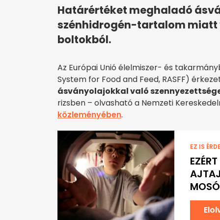
Határértéket meghaladó ásvá
szénhidrogén-tartalom miatt 
boltokból.
Az Európai Unió élelmiszer- és takarmányb
System for Food and Feed, RASFF) érkezet
ásványolajokkal való szennyezettsége
rizsben – olvasható a Nemzeti Kereskede
közleményében
.
EZ IS ÉRD
EZÉRT
AJTAJ
MOSÓ
Elo