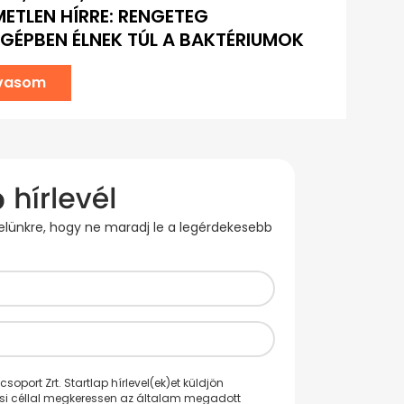
METLEN HÍRRE: RENGETEG
ÉPBEN ÉLNEK TÚL A BAKTÉRIUMOK
lvasom
evelünkre, hogy ne maradj le a legérdekesebb
oport Zrt. Startlap hírlevel(ek)et küldjön
ési céllal megkeressen az általam megadott