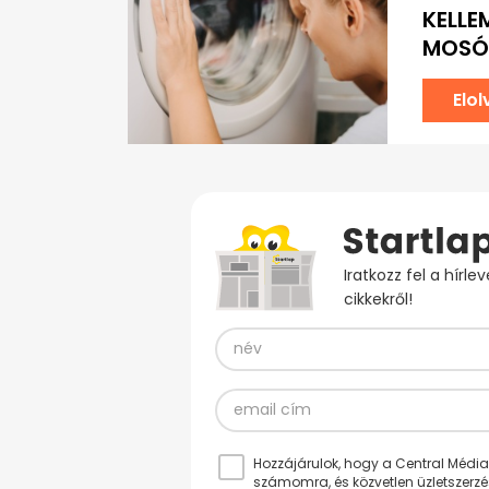
KELLE
MOSÓG
Elo
Iratkozz fel a hírl
cikkekről!
Hozzájárulok, hogy a Central Médiacs
számomra, és közvetlen üzletszerz