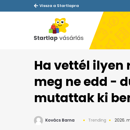
Vissza a Startlapra
Ha vettél ilyen 
meg ne edd - d
mutattak ki be
Kovács Barna
Trending
2026. m