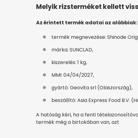
Melyik rizsterméket kellett vis
Az érintett termék adatai az alábbiak:
termék megnevezése: Shinode Origi
márka: SUNCLAD,
kiszerelés: 1 kg,
MMI: 04/04/2027,
gyártó: Geovita srl (Olaszország),
beszállító: Asia Express Food B.V. (H
A hatóság kéri, ha a fenti tételazonosítóv
termék még a birtokában van, azt