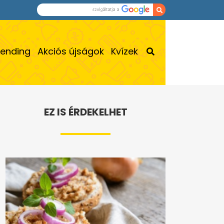
rending
Akciós újságok
Kvízek
EZ IS ÉRDEKELHET