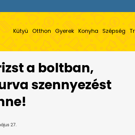
Kütyü
Otthon
Gyerek
Konyha
Szépség
T
rizst a boltban,
urva szennyezést
nne!
ájus 27.