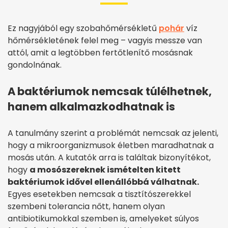
Ez nagyjából egy szobahőmérsékletű
pohár
víz
hőmérsékletének felel meg – vagyis messze van
attól, amit a legtöbben fertőtlenítő mosásnak
gondolnának.
A baktériumok nemcsak túlélhetnek,
hanem alkalmazkodhatnak is
A tanulmány szerint a problémát nemcsak az jelenti,
hogy a mikroorganizmusok életben maradhatnak a
mosás után. A kutatók arra is találtak bizonyítékot,
hogy
a mosószereknek ismételten kitett
baktériumok idővel ellenállóbbá válhatnak.
Egyes esetekben nemcsak a tisztítószerekkel
szembeni tolerancia nőtt, hanem olyan
antibiotikumokkal szemben is, amelyeket súlyos