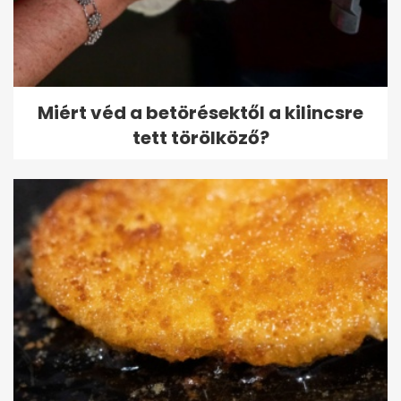
Miért véd a betörésektől a kilincsre
tett törölköző?