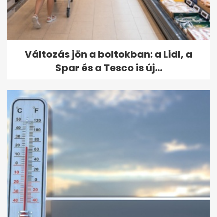
Változás jön a boltokban: a Lidl, a
Spar és a Tesco is új...