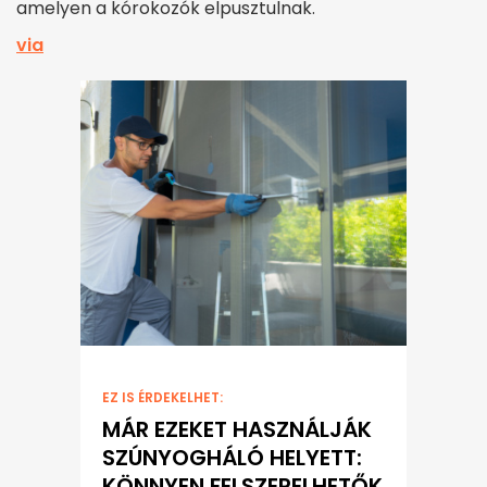
amelyen a kórokozók elpusztulnak.
via
EZ IS ÉRDEKELHET:
MÁR EZEKET HASZNÁLJÁK
SZÚNYOGHÁLÓ HELYETT:
KÖNNYEN FELSZERELHETŐK