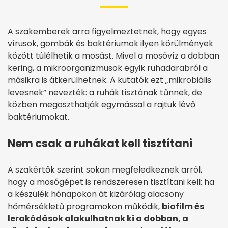
A szakemberek arra figyelmeztetnek, hogy egyes
vírusok, gombák és baktériumok ilyen körülmények
között túlélhetik a mosást. Mivel a mosóvíz a dobban
kering, a mikroorganizmusok egyik ruhadarabról a
másikra is átkerülhetnek. A kutatók ezt „mikrobiális
levesnek” nevezték: a ruhák tisztának tűnnek, de
közben megoszthatják egymással a rajtuk lévő
baktériumokat.
Nem csak a ruhákat kell tisztítani
A szakértők szerint sokan megfeledkeznek arról,
hogy a mosógépet is rendszeresen tisztítani kell: ha
a készülék hónapokon át kizárólag alacsony
hőmérsékletű programokon működik,
biofilm és
lerakódások alakulhatnak ki a dobban, a