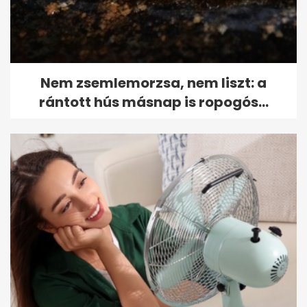
Nem zsemlemorzsa, nem liszt: a
rántott hús másnap is ropogós...