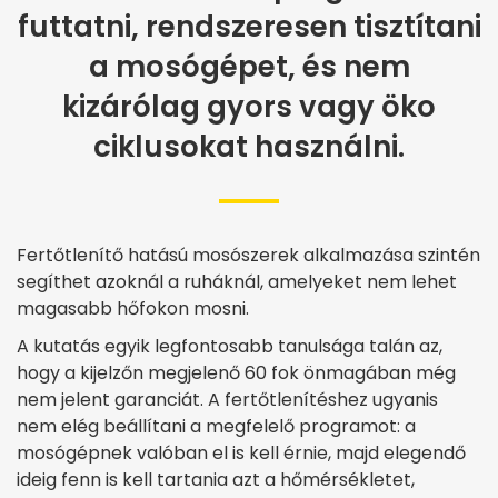
futtatni, rendszeresen tisztítani
a mosógépet, és nem
kizárólag gyors vagy öko
ciklusokat használni.
Fertőtlenítő hatású mosószerek alkalmazása szintén
segíthet azoknál a ruháknál, amelyeket nem lehet
magasabb hőfokon mosni.
A kutatás egyik legfontosabb tanulsága talán az,
hogy a kijelzőn megjelenő 60 fok önmagában még
nem jelent garanciát. A fertőtlenítéshez ugyanis
nem elég beállítani a megfelelő programot: a
mosógépnek valóban el is kell érnie, majd elegendő
ideig fenn is kell tartania azt a hőmérsékletet,