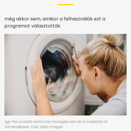
még akkor sem, amikor a felhasználók ezt a
programot választották.
Egy friss kutatás szerint sok mosógép nem éri el a kijelzőre írt
hőmérsékletet. Fotó: Getty Images