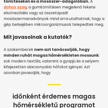
tömítéseken és a mosószer-adagolóban.
A
dohos szag
, a gumitömítésen megjelenő fekete
elszíneződés vagy az összetapadt
mosószermaradványok mind arra utalhatnak, hogy a
gép belsejében mikroorganizmusok telepedtek meg.
Mit javasolnak a kutatók?
A szakemberek
nem azt tanácsolják, hogy
minden ruhát magas hőmérsékleten mossunk
:
sok modern textília, valamint a gyapjú és a selyem
kifejezetten alacsonyabb hőfokot igényel. Azt
azonban javasolják, hogy
időnként érdemes magas
hőmérsékletű programot