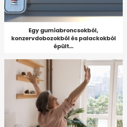
Egy gumiabroncsokból,
konzervdobozokból és palackokból
épült...