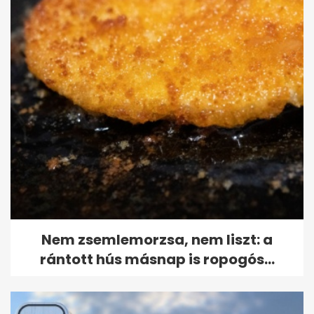
Nem zsemlemorzsa, nem liszt: a
rántott hús másnap is ropogós...