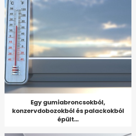
Egy gumiabroncsokból,
konzervdobozokból és palackokból
épült...