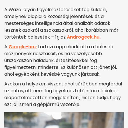
A Waze olyan figyelmeztetéseket fog küldeni,
amelynek alapjai a közösségi jelentések és a
mesterséges intelligencia által analizált adatok
lesznek azokról a szakaszokról, ahol korábban már
történtek balesetek – írj az
Androgeek.hu
.
A
Google-hoz
tartozó app elindította a baleseti
előzmények riasztásait, és ha veszélyesebb
útszakaszon haladunk, értesítésekkel fog
figyelmeztetni minderre. Ez különösen ott jöhet jól,
ahol egyébként kevésbé vagyunk jártasak.
Azokon a helyeken viszont ahol sűrűbben megfordul
az autós, ott nem fog figyelmeztető információkat
alapértelmezetten megjeleníteni, hiszen tudja, hogy
ezt jól ismeri a gépjármű vezetője.