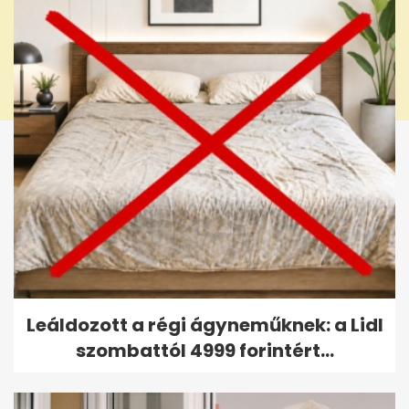
Leáldozott a régi ágyneműknek: a Lidl
szombattól 4999 forintért...