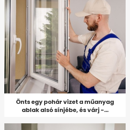
Önts egy pohár vizet a műanyag
ablak alsó sínjébe, és várj -...